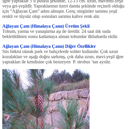
İğne yapraklar 5‘li püskül şeklinde, 12-15 cm. uzun, mavimsi-yeşil
veya gri-yeşildîr. Yapraklarının üzeri damla şeklinde reçineli olduğu
için “Ağlayan Çam” adını almıştır. Genç sürgünler sarımsı yeşil
renkli ve tüysüz olup sonraları sarımsı kahve renk alır.
Ağlayan Çam (Himalaya Çamı) Üretim Şekli
Tohum, yarma ve yanaştırma aşı ile üretilir. 24 saat ılık suda
bekletildikten sonra katlamaya alınan tohumlar ilkbaharda ekilir.
Ağlayan Çam (Himalaya Çamı) Diğer Özellikler
Süs bitkisi olarak park ve bahçelerde soliter kullanılır. Çok uzun
kozalakları ve aşağı doğru sarkmış, çok daha uzun, mavi-yeşil iğne
yaprakları ile kendisine çok benzeyen P. strobus ‘tan ayrılır.