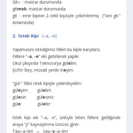
Git
–
: mastar durumunda
git
mek
: mastar durumunda
git : emir kipinin 2. tekil kişisiyle çekimlenmiş (“Sen git.”
Anlamında)
2. İstek Kipi
(–a, –e)
Yapılmasını istediğimiz fiilleri bu kiple karşılarız.
Fiillere “
-a
,
-e
” eki getirilerek yapılır.
Okul çıkışında Teknosa’ya gid
e
lim.
Şoför Bey, müsait yerde in
e
yim.
“gül-“ fiilini istek kipiyle çekimleyelim:
gül
e
yim gül
e
lim
gül
e
sin gül
e
siniz
gül
e
gül
e
ler
İstek kipi eki “–a, -e”, ünlüyle biten fiillere geldiğinde
araya “y” kaynaştırma ünsüzü girer.
Taşı–a–lım → taşı–
y
–a–lım