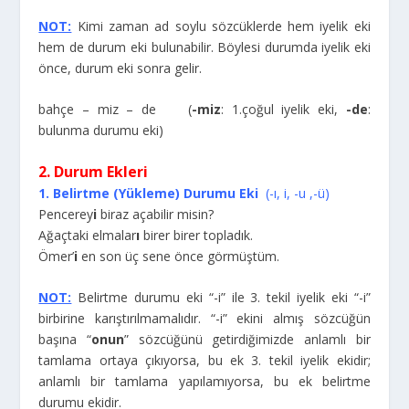
NOT:
Kimi zaman ad soylu sözcüklerde hem iyelik eki
hem de durum eki bulunabilir. Böylesi durumda iyelik eki
önce, durum eki sonra gelir.
bahçe – miz – de (
-miz
: 1.çoğul iyelik eki,
-de
:
bulunma durumu eki)
2. Durum Ekleri
1. Belirtme (Yükleme) Durumu Eki
(-ı, i, -u ,-ü)
Pencerey
i
biraz açabilir misin?
Ağaçtaki elmalar
ı
birer birer topladık.
Ömer’
i
en son üç sene önce görmüştüm.
NOT:
Belirtme durumu eki “-i” ile 3. tekil iyelik eki “-i”
birbirine karıştırılmamalıdır. “-i” ekini almış sözcüğün
başına “
onun
” sözcüğünü getirdiğimizde anlamlı bir
tamlama ortaya çıkıyorsa, bu ek 3. tekil iyelik ekidir;
anlamlı bir tamlama yapılamıyorsa, bu ek belirtme
durumu ekidir.