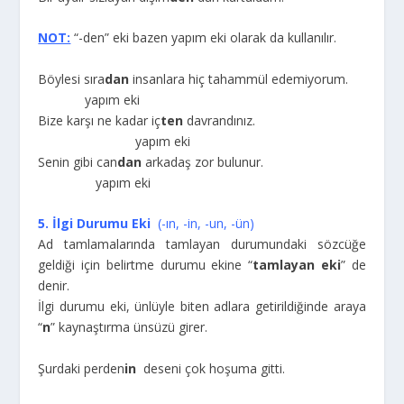
NOT:
“-den” eki bazen yapım eki olarak da kullanılır.
Böylesi sıra
dan
insanlara hiç tahammül edemiyorum.
yapım eki
Bize karşı ne kadar iç
ten
davrandınız.
yapım eki
Senin gibi can
dan
arkadaş zor bulunur.
yapım eki
5. İlgi Durumu Eki
(-ın, -in, -un, -ün)
Ad tamlamalarında tamlayan durumundaki sözcüğe
geldiği için belirtme durumu ekine “
tamlayan eki
” de
denir.
İlgi durumu eki, ünlüyle biten adlara getirildiğinde araya
“
n
” kaynaştırma ünsüzü girer.
Şurdaki perden
in
deseni çok hoşuma gitti.