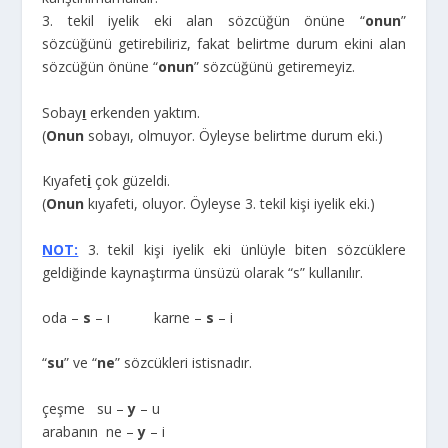
3. tekil iyelik eki alan sözcüğün önüne “
onun
”
sözcüğünü getirebiliriz, fakat belirtme durum ekini alan
sözcüğün önüne “
onun
” sözcüğünü getiremeyiz.
Sobay
ı
erkenden yaktım.
(
Onun
sobayı, olmuyor. Öyleyse belirtme durum eki.)
Kıyafet
i
çok güzeldi.
(
Onun
kıyafeti, oluyor. Öyleyse 3. tekil kişi iyelik eki.)
NOT:
3. tekil kişi iyelik eki ünlüyle biten sözcüklere
geldiğinde kaynaştırma ünsüzü olarak “s” kullanılır.
oda –
s
– ı karne –
s
– i
“
su
” ve “
ne
” sözcükleri istisnadır.
çeşme su –
y
– u
arabanın ne –
y
– i