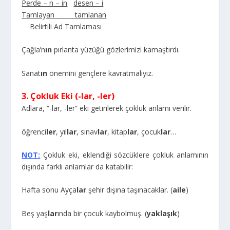
Perde – n – in
desen – i
Tamlayan tamlanan
Belirtili Ad Tamlaması
Çağla’n
ın
pırlanta yüzüğü gözlerimizi kamaştırdı.
Sanat
ın
önemini gençlere kavratmalıyız.
3. Çokluk Eki (-lar, -ler)
Adlara, “-lar, -ler” eki getirilerek çokluk anlamı verilir.
öğrenci
ler
, yıl
lar
, sınav
lar
, kitap
lar
, çocuk
lar
…
NOT:
Çokluk eki, eklendiği sözcüklere çokluk anlamının
dışında farklı anlamlar da katabilir:
Hafta sonu Ayça
lar
şehir dışına taşınacaklar. (
aile
)
Beş yaş
lar
ında bir çocuk kaybolmuş. (
yaklaşık
)