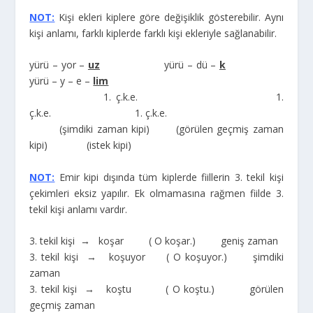
NOT:
Kişi ekleri kiplere göre değişiklik gösterebilir. Aynı
kişi anlamı, farklı kiplerde farklı kişi ekleriyle sağlanabilir.
yürü – yor –
uz
yürü – dü –
k
yürü – y – e –
lim
1. ç.k.e. 1.
ç.k.e. 1. ç.k.e.
(şimdiki zaman kipi) (görülen geçmiş zaman
kipi) (istek kipi)
NOT:
Emir kipi dışında tüm kiplerde fiillerin 3. tekil kişi
çekimleri eksiz yapılır. Ek olmamasına rağmen fiilde 3.
tekil kişi anlamı vardır.
3. tekil kişi → koşar ( O koşar.) geniş zaman
3. tekil kişi → koşuyor ( O koşuyor.) şimdiki
zaman
3. tekil kişi → koştu ( O koştu.) görülen
geçmiş zaman