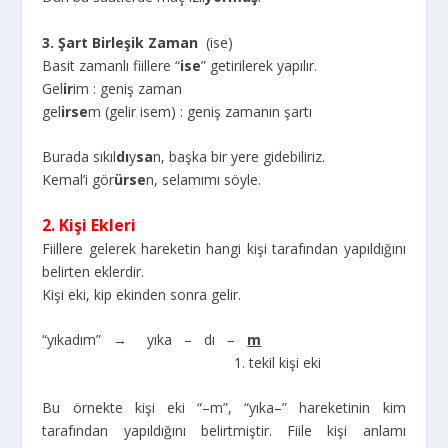
3. Şart Birleşik Zaman
(ise)
Basit zamanlı fiillere “
ise
” getirilerek yapılır.
Gel
ir
im : geniş zaman
gel
irse
m (gelir isem) : geniş zamanın şartı
Burada sıkıl
dı
y
sa
n, başka bir yere gidebiliriz.
Kemal’i gör
ürse
n, selamımı söyle.
2. Kişi Ekleri
Fiillere gelerek hareketin hangi kişi tarafından yapıldığını
belirten eklerdir.
Kişi eki, kip ekinden sonra gelir.
“yıkadım” → yıka – dı –
m
1. tekil kişi eki
Bu örnekte kişi eki “–m”, “yıka–” hareketinin kim
tarafından yapıldığını belirtmiştir. Fiile kişi anlamı