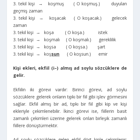
3. tekil kişi → koşmuş ( O koşmuş.) duyulan
geçmiş zaman
3. tekil kişi → koşacak ( O koşacak.) gelecek
zaman
3. tekil kişi → koşa ( O koşa.) istek
3. tekil kişi → koşmalı ( O koşmalı.) gereklilik
3. tekil kişi → koşsa ( O koşsa.) şart
3. tekil kişi → koş
sun
( O koşsun.) emir
Kişi ekleri, ekfiil (i–) almış ad soylu sözcüklere de
gelir.
Ekfiilin iki görevi vardır: Birinci görevi, ad soylu
sözcüklere gelerek onların tıpkı bir fiil gibi işlev görmesini
sağlar. Ekfiil almış bir ad, tıpkı bir fiil gibi kip ve kişi
ekleriyle çekimlenebilir. İkinci görevi ise, fiillerin basit
zamanlı çekimleri üzerine gelerek onları birleşik zamanlı
fiillere dönüştürmektir.
Ad soylu sözcüklere gelen ekfiil dört kiple çekimlenir: