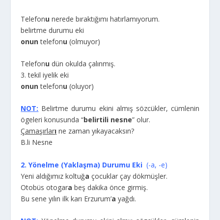
Telefon
u
nerede bıraktığımı hatırlamıyorum.
belirtme durumu eki
onun
telefon
u
(olmuyor)
Telefon
u
dün okulda çalınmış.
3. tekil iyelik eki
onun
telefon
u
(oluyor)
NOT:
Belirtme durumu ekini almış sözcükler, cümlenin
ögeleri konusunda “
belirtili nesne
” olur.
Çamaşırlar
ı
ne zaman yıkayacaksın?
B.li Nesne
2. Yönelme (Yaklaşma) Durumu Eki
(-a, -e)
Yeni aldığımız koltuğ
a
çocuklar çay dökmüşler.
Otobüs otogar
a
beş dakika önce girmiş.
Bu sene yılın ilk karı Erzurum’
a
yağdı.