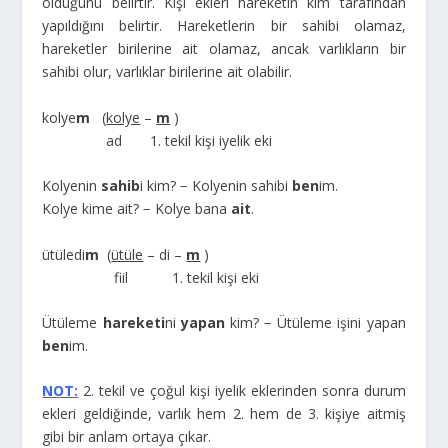
olduğunu belirtir. Kişi ekleri hareketin kim tarafından
yapıldığını belirtir. Hareketlerin bir sahibi olamaz,
hareketler birilerine ait olamaz, ancak varlıkların bir
sahibi olur, varlıklar birilerine ait olabilir.
kolye
m
(
kolye
–
m
)
ad 1. tekil kişi iyelik eki
Kolyenin
sahib
i kim? − Kolyenin sahibi
ben
im.
Kolye kime ait? − Kolye bana
ait
.
ütüledi
m
(
ütüle
– di –
m
)
fiil 1. tekil kişi eki
Ütüleme
hareketi
ni
yapan
kim? − Ütüleme işini yapan
ben
im.
NOT:
2. tekil ve çoğul kişi iyelik eklerinden sonra durum
ekleri geldiğinde, varlık hem 2. hem de 3. kişiye aitmiş
gibi bir anlam ortaya çıkar.