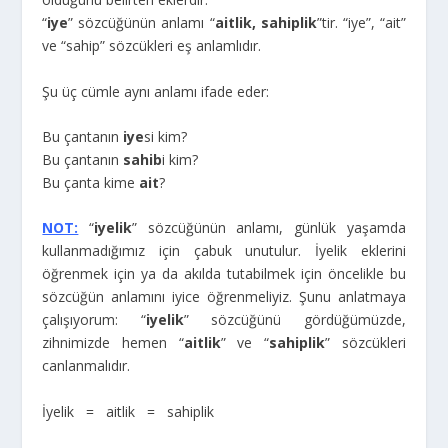
“
iye
” sözcüğünün anlamı “
aitlik, sahiplik
”tir. “iye”, “ait”
ve “sahip” sözcükleri eş anlamlıdır.
Şu üç cümle aynı anlamı ifade eder:
Bu çantanın
iye
si kim?
Bu çantanın
sahib
i kim?
Bu çanta kime
ait
?
NOT:
“
iyelik
” sözcüğünün anlamı, günlük yaşamda
kullanmadığımız için çabuk unutulur. İyelik eklerini
öğrenmek için ya da akılda tutabilmek için öncelikle bu
sözcüğün anlamını iyice öğrenmeliyiz. Şunu anlatmaya
çalışıyorum: “
iyelik
” sözcüğünü gördüğümüzde,
zihnimizde hemen “
aitlik
” ve “
sahiplik
” sözcükleri
canlanmalıdır.
İyelik = aitlik = sahiplik