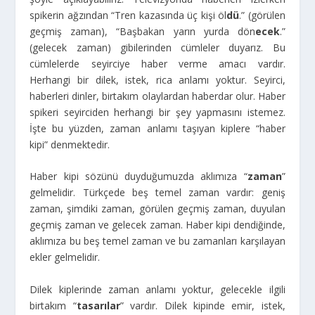
spikerin ağzından “Tren kazasında üç kişi öl
dü
.” (görülen
geçmiş zaman), “Başbakan yarın yurda dön
ecek
.”
(gelecek zaman) gibilerinden cümleler duyarız. Bu
cümlelerde seyirciye haber verme amacı vardır.
Herhangi bir dilek, istek, rica anlamı yoktur. Seyirci,
haberleri dinler, birtakım olaylardan haberdar olur. Haber
spikeri seyirciden herhangi bir şey yapmasını istemez.
İşte bu yüzden, zaman anlamı taşıyan kiplere “haber
kipi” denmektedir.
Haber kipi sözünü duyduğumuzda aklımıza “
zaman
”
gelmelidir. Türkçede beş temel zaman vardır: geniş
zaman, şimdiki zaman, görülen geçmiş zaman, duyulan
geçmiş zaman ve gelecek zaman. Haber kipi dendiğinde,
aklımıza bu beş temel zaman ve bu zamanları karşılayan
ekler gelmelidir.
Dilek kiplerinde zaman anlamı yoktur, gelecekle ilgili
birtakım “
tasarılar
” vardır. Dilek kipinde emir, istek,