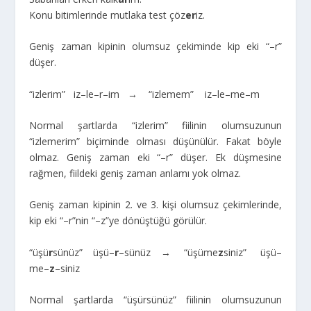
Konu bitimlerinde mutlaka test çöz
er
iz.
Geniş zaman kipinin olumsuz çekiminde kip eki “–r”
düşer.
“izlerim” iz–le–r–im → “izlemem” iz–le–me–m
Normal şartlarda “izlerim” fiilinin olumsuzunun
“izlemerim” biçiminde olması düşünülür. Fakat böyle
olmaz. Geniş zaman eki “–r” düşer. Ek düşmesine
rağmen, fiildeki geniş zaman anlamı yok olmaz.
Geniş zaman kipinin 2. ve 3. kişi olumsuz çekimlerinde,
kip eki “–r”nin “–z”ye dönüştüğü görülür.
“üşü
r
sünüz” üşü–
r
–sünüz → “üşüme
z
siniz” üşü–
me–
z
–siniz
Normal şartlarda “üşürsünüz” fiilinin olumsuzunun