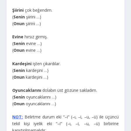
Şiirini
çok beğendim.
(
Senin
şiirini …)
(
Onun
şiirini …)
Evine
hırsız girmiş.
(
Senin
evine …)
(
Onun
evine …)
Kardeşini
işten çıkardılar.
(
Senin
kardeşini …)
(
Onun
kardeşini …)
Oyuncaklarını
dolabın üst gözüne sakladım.
(
Senin
oyuncaklarını …)
(
Onun
oyuncaklarını …)
NOT:
Belirtme durum eki “–i” (–ı, –i, –u, –ü) ile üçüncü
tekil kişi iyelik eki “–i” (–ı, –i, –u, –ü) birbirine
karıştırılmamalıdır.