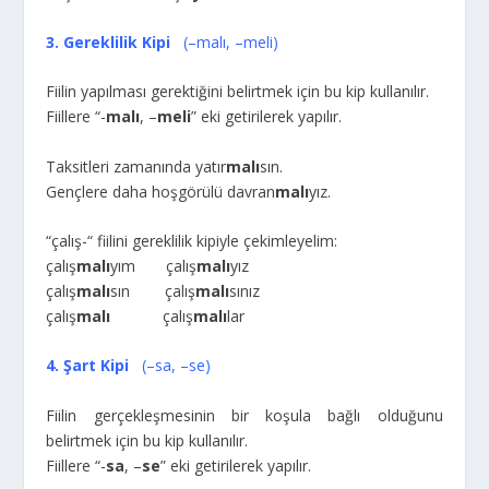
3. Gereklilik Kipi
(–malı, –meli)
Fiilin yapılması gerektiğini belirtmek için bu kip kullanılır.
Fiillere “-
malı
, –
meli
” eki getirilerek yapılır.
Taksitleri zamanında yatır
malı
sın.
Gençlere daha hoşgörülü davran
malı
yız.
“çalış-“ fiilini gereklilik kipiyle çekimleyelim:
çalış
malı
yım çalış
malı
yız
çalış
malı
sın çalış
malı
sınız
çalış
malı
çalış
malı
lar
4. Şart Kipi
(–sa, –se)
Fiilin gerçekleşmesinin bir koşula bağlı olduğunu
belirtmek için bu kip kullanılır.
Fiillere “-
sa
, –
se
” eki getirilerek yapılır.