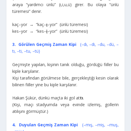
araya “yardımcı ünlü” (ı,i,u,ü) girer. Bu olaya “ünlü
türemesi” denir.
kaç–yor → “kaç–
ı
–yor” (ünlü türemesi)
kes–yor → “kes–
i
–yor” (ünlü türemesi)
3. Görülen Geçmiş Zaman Kipi
(–dı, –di, –du, –dü, –
tı, –ti, –tu, –tü)
Geçmişte yapılan, kişinin tanık olduğu, gördüğü fiiller bu
kiple karşılanır.
Kişi tarafından görülmese bile, gerçekleştiği kesin olarak
bilinen fiiller yine bu kiple karşılanır.
Hakan Şükür, dünkü maçta iki gol at
tı
.
(Kişi, maçı stadyumda veya evinde izlemiş, gollerin
atılışını görmüştür.)
4. Duyulan Geçmiş Zaman Kipi
(–mış, –miş, –muş,