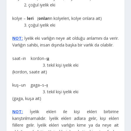
2. çoğul iyelik eki
kolye –
leri
(
onlar
ın kolyeleri, kolye onlara ait)
3. çoğul iyelik eki
NOT:
İyelik eki varlığın neye ait olduğu anlamını da verir.
Varlığın sahibi, insan dışında başka bir varlık da olabilir.
saat–in kordon–
u
3. tekil kişi iyelik eki
(kordon, saate ait)
kuş–un gaga–s–
ı
3. tekil kişi iyelik eki
(gaga, kuşa ait)
NOT:
İyelik ekleri ile kişi ekleri birbirine
karıştırılmamalıdır. İyelik ekleri adlara gelir, kişi ekleri
fiillere gelir. İyelik ekleri varlığın kime ya da neye ait