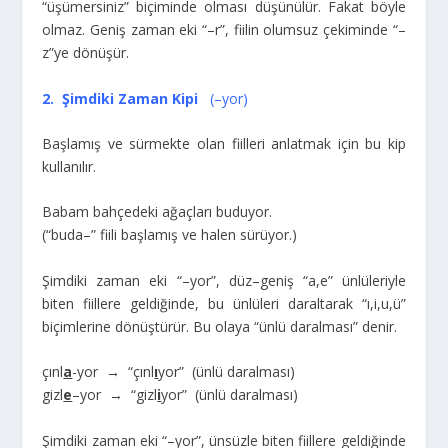
“üşümersiniz” biçiminde olması düşünülür. Fakat böyle
olmaz. Geniş zaman eki “–r”, fiilin olumsuz çekiminde “–
z”ye dönüşür.
2. Şimdiki Zaman Kipi
(–yor)
Başlamış ve sürmekte olan fiilleri anlatmak için bu kip
kullanılır.
Babam bahçedeki ağaçları buduyor.
(“buda–” fiili başlamış ve halen sürüyor.)
Şimdiki zaman eki “–yor”, düz–geniş “a,e” ünlüleriyle
biten fiillere geldiğinde, bu ünlüleri daraltarak “ı,i,u,ü”
biçimlerine dönüştürür. Bu olaya “ünlü daralması” denir.
çınl
a
-yor → “çınl
ı
yor” (ünlü daralması)
gizl
e
–yor → “gizl
i
yor” (ünlü daralması)
Şimdiki zaman eki “–yor”, ünsüzle biten fiillere geldiğinde