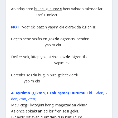
Arkadaşlarım
bu acı günüm
de
beni yalnız bırakmadılar.
Zarf Tümleci
NOT:
“-de” eki bazen yapım eki olarak da kullanılır.
Geçen sene sınıfın en göz
de
öğrencisi bendim.
yapım eki
Defter yok, kitap yok; sizinki söz
de
öğrencilik.
yapım eki
Cerenler söz
de
bugün bize geleceklerdi.
yapım eki
4. Ayrılma (Çıkma, Uzaklaşma) Durumu Eki
(-dan, -
den; -tan, -ten)
Mavi çizgili kazağını hangi mağaza
dan
aldın?
Az önce sokak
tan
acı bir fren sesi geldi.
Bir aydır sızlayan dişim
den
dün kurtuldum.