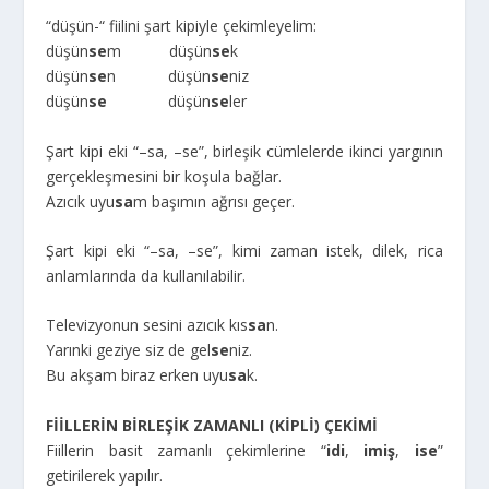
“düşün-“ fiilini şart kipiyle çekimleyelim:
düşün
se
m düşün
se
k
düşün
se
n düşün
se
niz
düşün
se
düşün
se
ler
Şart kipi eki “–sa, –se”, birleşik cümlelerde ikinci yargının
gerçekleşmesini bir koşula bağlar.
Azıcık uyu
sa
m başımın ağrısı geçer.
Şart kipi eki “–sa, –se”, kimi zaman istek, dilek, rica
anlamlarında da kullanılabilir.
Televizyonun sesini azıcık kıs
sa
n.
Yarınki geziye siz de gel
se
niz.
Bu akşam biraz erken uyu
sa
k.
FİİLLERİN BİRLEŞİK ZAMANLI (KİPLİ) ÇEKİMİ
Fiillerin basit zamanlı çekimlerine “
idi
,
imiş
,
ise
”
getirilerek yapılır.