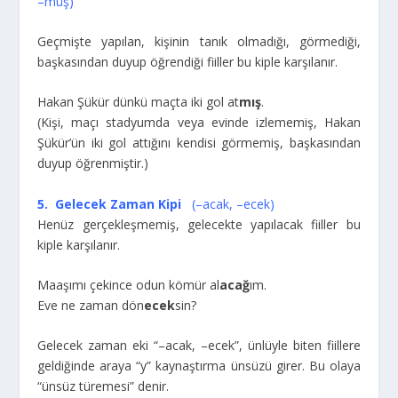
–müş)
Geçmişte yapılan, kişinin tanık olmadığı, görmediği,
başkasından duyup öğrendiği fiiller bu kiple karşılanır.
Hakan Şükür dünkü maçta iki gol at
mış
.
(Kişi, maçı stadyumda veya evinde izlememiş, Hakan
Şükür’ün iki gol attığını kendisi görmemiş, başkasından
duyup öğrenmiştir.)
5. Gelecek Zaman Kipi
(–acak, –ecek)
Henüz gerçekleşmemiş, gelecekte yapılacak fiiller bu
kiple karşılanır.
Maaşımı çekince odun kömür al
acağ
ım.
Eve ne zaman dön
ecek
sin?
Gelecek zaman eki “–acak, –ecek”, ünlüyle biten fiillere
geldiğinde araya “y” kaynaştırma ünsüzü girer. Bu olaya
“ünsüz türemesi” denir.