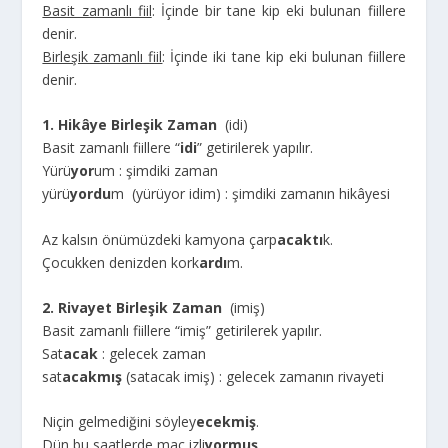
Basit zamanlı fiil
: İçinde bir tane kip eki bulunan fiillere
denir.
Birleşik zamanlı fiil
: İçinde iki tane kip eki bulunan fiillere
denir.
1. Hikâye Birleşik Zaman
(idi)
Basit zamanlı fiillere “
idi
” getirilerek yapılır.
Yürü
yor
um : şimdiki zaman
yürü
yordu
m (yürüyor idim) : şimdiki zamanın hikâyesi
Az kalsın önümüzdeki kamyona çarp
acaktı
k.
Çocukken denizden kork
ardı
m.
2. Rivayet Birleşik Zaman
(imiş)
Basit zamanlı fiillere “imiş” getirilerek yapılır.
Sat
acak
: gelecek zaman
sat
acakmış
(satacak imiş) : gelecek zamanın rivayeti
Niçin gelmediğini söyley
ecekmiş
.
Dün bu saatlerde maç izli
yormuş
.