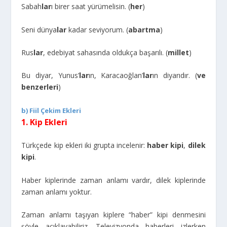
Sabah
lar
ı birer saat yürümelisin. (
her
)
Seni dünya
lar
kadar seviyorum. (
abartma
)
Rus
lar
, edebiyat sahasında oldukça başarılı. (
millet
)
Bu diyar, Yunus’
lar
ın, Karacaoğlan’
lar
ın diyarıdır. (
ve
benzerleri
)
b) Fiil Çekim Ekleri
1. Kip Ekleri
Türkçede kip ekleri iki grupta incelenir:
haber kipi
,
dilek
kipi
.
Haber kiplerinde zaman anlamı vardır, dilek kiplerinde
zaman anlamı yoktur.
Zaman anlamı taşıyan kiplere “haber” kipi denmesini
şöyle açıklayabiliriz. Televizyonda haberleri izlerken