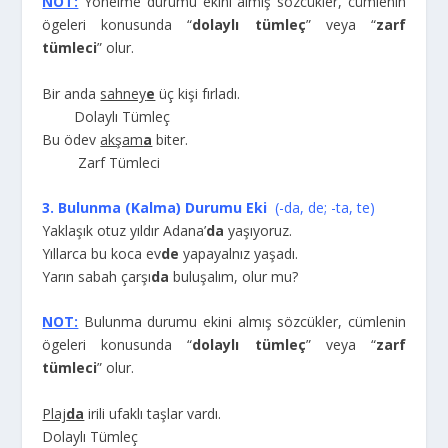
NOT:
Yönelme durumu ekini almış sözcükler, cümlenin
ögeleri konusunda “
dolaylı tümleç
” veya “
zarf
tümleci
” olur.
Bir anda
sahney
e
üç kişi fırladı.
Dolaylı Tümleç
Bu ödev
akşam
a
biter.
Zarf Tümleci
3. Bulunma (Kalma) Durumu Eki
(-da, de; -ta, te)
Yaklaşık otuz yıldır Adana’
da
yaşıyoruz.
Yıllarca bu koca ev
de
yapayalnız yaşadı.
Yarın sabah çarşı
da
buluşalım, olur mu?
NOT:
Bulunma durumu ekini almış sözcükler, cümlenin
ögeleri konusunda “
dolaylı tümleç
” veya “
zarf
tümleci
” olur.
Plaj
da
irili ufaklı taşlar vardı.
Dolaylı Tümleç