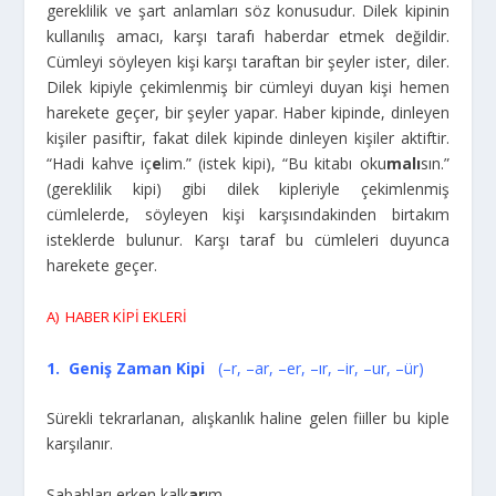
gereklilik ve şart anlamları söz konusudur. Dilek kipinin
kullanılış amacı, karşı tarafı haberdar etmek değildir.
Cümleyi söyleyen kişi karşı taraftan bir şeyler ister, diler.
Dilek kipiyle çekimlenmiş bir cümleyi duyan kişi hemen
harekete geçer, bir şeyler yapar. Haber kipinde, dinleyen
kişiler pasiftir, fakat dilek kipinde dinleyen kişiler aktiftir.
“Hadi kahve iç
e
lim.” (istek kipi), “Bu kitabı oku
malı
sın.”
(gereklilik kipi) gibi dilek kipleriyle çekimlenmiş
cümlelerde, söyleyen kişi karşısındakinden birtakım
isteklerde bulunur. Karşı taraf bu cümleleri duyunca
harekete geçer.
A) HABER KİPİ EKLERİ
1. Geniş Zaman Kipi
(–r, –ar, –er, –ır, –ir, –ur, –ür)
Sürekli tekrarlanan, alışkanlık haline gelen fiiller bu kiple
karşılanır.
Sabahları erken kalk
ar
ım.