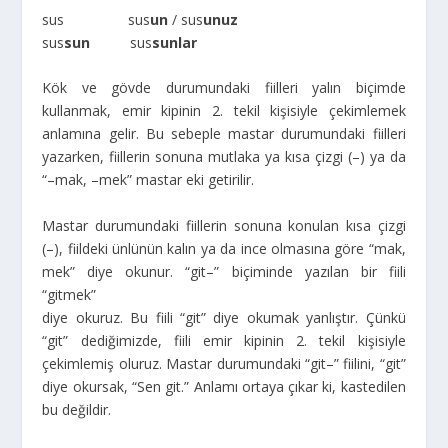
sus sus
un
/ sus
unuz
sus
sun
sus
sunlar
Kök ve gövde durumundaki fiilleri yalın biçimde
kullanmak, emir kipinin 2. tekil kişisiyle çekimlemek
anlamına gelir. Bu sebeple mastar durumundaki fiilleri
yazarken, fiillerin sonuna mutlaka ya kısa çizgi (–) ya da
“–mak, –mek” mastar eki getirilir.
Mastar durumundaki fiillerin sonuna konulan kısa çizgi
(–), fiildeki ünlünün kalın ya da ince olmasına göre “mak,
mek” diye okunur. “git–” biçiminde yazılan bir fiili
“gitmek”
diye okuruz. Bu fiili “git” diye okumak yanlıştır. Çünkü
“git” dediğimizde, fiili emir kipinin 2. tekil kişisiyle
çekimlemiş oluruz. Mastar durumundaki “git–” fiilini, “git”
diye okursak, “Sen git.” Anlamı ortaya çıkar ki, kastedilen
bu değildir.