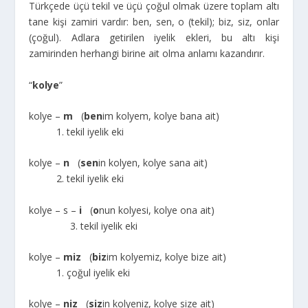
Türkçede üçü tekil ve üçü çoğul olmak üzere toplam altı
tane kişi zamiri vardır: ben, sen, o (tekil); biz, siz, onlar
(çoğul). Adlara getirilen iyelik ekleri, bu altı kişi
zamirinden herhangi birine ait olma anlamı kazandırır.
“
kolye
”
kolye –
m
(
ben
im kolyem, kolye bana ait)
1. tekil iyelik eki
kolye –
n
(
sen
in kolyen, kolye sana ait)
2. tekil iyelik eki
kolye – s –
i
(
o
nun kolyesi, kolye ona ait)
3. tekil iyelik eki
kolye –
miz
(
biz
im kolyemiz, kolye bize ait)
1. çoğul iyelik eki
kolye –
niz
(
siz
in kolyeniz, kolye size ait)