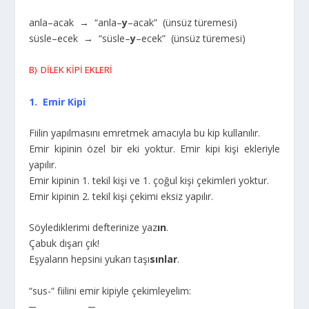
anla–acak → “anla–
y
–acak” (ünsüz türemesi)
süsle–ecek → “süsle–
y
–ecek” (ünsüz türemesi)
B) DİLEK KİPİ EKLERİ
1. Emir Kipi
Fiilin yapılmasını emretmek amacıyla bu kip kullanılır.
Emir kipinin özel bir eki yoktur. Emir kipi kişi ekleriyle
yapılır.
Emir kipinin 1. tekil kişi ve 1. çoğul kişi çekimleri yoktur.
Emir kipinin 2. tekil kişi çekimi eksiz yapılır.
Söylediklerimi defterinize yaz
ın
.
Çabuk dışarı çık!
Eşyaların hepsini yukarı taşı
sınlar
.
“sus-“ fiilini emir kipiyle çekimleyelim:
─ ─