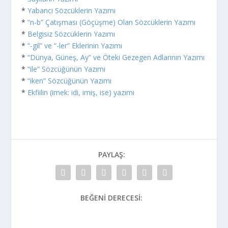
*
Yabancı Sözcüklerin Yazımı
*
“n-b” Çatışması (Göçüşme) Olan Sözcüklerin Yazımı
*
Belgisiz Sözcüklerin Yazımı
*
“-gil” ve “-ler” Eklerinin Yazımı
*
“Dünya, Güneş, Ay” ve Öteki Gezegen Adlarının Yazımı
*
“ile” Sözcüğünün Yazımı
*
“iken” Sözcüğünün Yazımı
*
Ekfiilin (imek: idi, imiş, ise) yazımı
PAYLAŞ:
BEĞENI DERECESI: