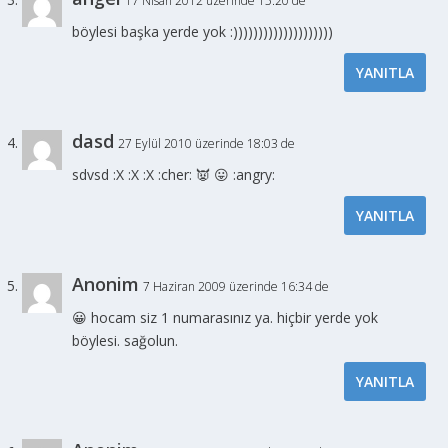
17 Nisan 2012 üzerinde 15:20 de
böylesi başka yerde yok :))))))))))))))))))))
YANITLA
dasd
27 Eylül 2010 üzerinde 18:03 de
sdvsd :X :X :X :cher: 👿 😛 :angry:
YANITLA
Anonim
7 Haziran 2009 üzerinde 16:34 de
😀 hocam siz 1 numarasınız ya. hiçbir yerde yok
böylesi. sağolun.
YANITLA