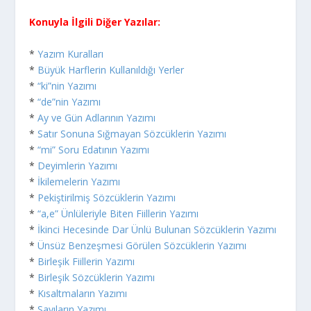
Konuyla İlgili Diğer Yazılar:
*
Yazım Kuralları
*
Büyük Harflerin Kullanıldığı Yerler
*
“ki”nin Yazımı
*
“de”nin Yazımı
*
Ay ve Gün Adlarının Yazımı
*
Satır Sonuna Sığmayan Sözcüklerin Yazımı
*
“mi” Soru Edatının Yazımı
*
Deyimlerin Yazımı
*
İkilemelerin Yazımı
*
Pekiştirilmiş Sözcüklerin Yazımı
*
“a,e” Ünlüleriyle Biten Fiillerin Yazımı
*
İkinci Hecesinde Dar Ünlü Bulunan Sözcüklerin Yazımı
*
Ünsüz Benzeşmesi Görülen Sözcüklerin Yazımı
*
Birleşik Fiillerin Yazımı
*
Birleşik Sözcüklerin Yazımı
*
Kısaltmaların Yazımı
*
Sayıların Yazımı