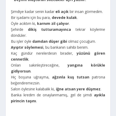
Şimdiye kadar senin kadar
eli açık
bir insan görmedim.
Bir işadamı için bu para,
devede kulak
.
Öyle acıktım ki,
karnım zil çalıyor
.
Şehirde
dikiş tutturamayınca
tekrar köylerine
döndüler.
Bu işler öyle
damdan düşer gibi
olmaz çocuğum.
Ayıptır söylemesi
, bu bankanın sahibi benim.
Kaç gündür nerelerdesin birader,
yüzünü gören
cennetlik
.
Onları sakinleştireceğine,
yangına körükle
gidiyorsun
.
Hiç boşuna uğraşma,
ağzınla kuş tutsan
patrona
beğendiremezsin.
Salon öylesine kalabalık ki,
iğne atsan yere düşmez
.
Banka kredim de onaylanmamış, gel de şimdi
ayıkla
pirincin taşını
.