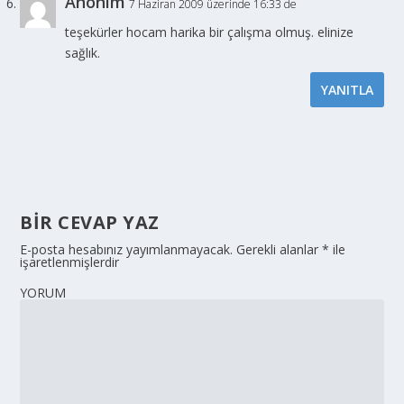
Anonim
7 Haziran 2009 üzerinde 16:33 de
teşekürler hocam harika bir çalışma olmuş. elinize
sağlık.
YANITLA
BIR CEVAP YAZ
E-posta hesabınız yayımlanmayacak.
Gerekli alanlar
*
ile
işaretlenmişlerdir
YORUM