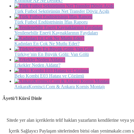
Kombide AP Ne Demek?
Türk Futbol Sektörünün Net Transfer Döviz Açığı
Türk Futbol Endüstrisinin İflas Raporu
Yenilenebilir Enerji Kaynaklarının Faydaları
Kadınları En Çok Ne Mutlu Eder?
Türkiye’nin En Büyük Gölü: Van Gölü
Erkekler Neden Aldatır?
Beko Kombi E03 Hatası ve Çözümü
AnkaraKornisci.Com & Ankara Korniş Montajı
Âyetü’l Kürsî Dinle
Sitede yer alan içeriklerin telif hakları yazarların kendilerine veya y
İçerik Sağlayıcı Paylaşım sitelerinden birisi olan yenimakale.com