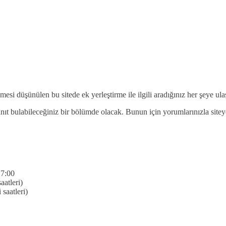
irilmesi düşünülen bu sitede ek yerleştirme ile ilgili aradığınız her şeye 
za yanıt bulabileceğiniz bir bölümde olacak. Bunun için yorumlarınızla sit
7:00
tleri)
aatleri)