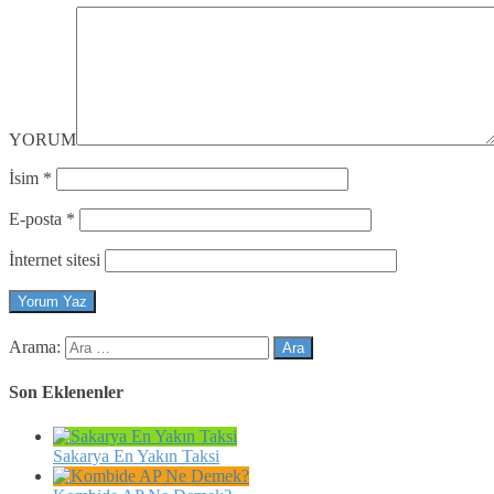
YORUM
İsim
*
E-posta
*
İnternet sitesi
Arama:
Son Eklenenler
Sakarya En Yakın Taksi