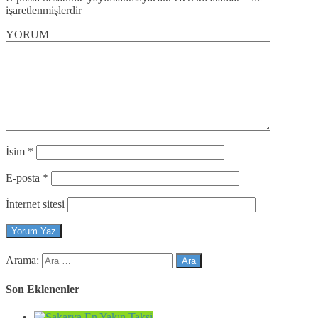
işaretlenmişlerdir
YORUM
İsim
*
E-posta
*
İnternet sitesi
Arama:
Son Eklenenler