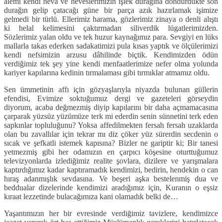
âlemi kendi heva ve heveslerimizin işlek durağına döndürdükte son
durağın gelip çatacağı güne bir parça azık hazırlamak işimize
gelmedi bir türlü. Ellerimiz harama, gözlerimiz zinaya o denli alıştı
ki helal kelimesini çaktırmadan siliverdik lügatlerimizden.
Sözlerimiz yalan oldu ve tek huzur kaynağımız para. Sevgiyi en lüks
mallarla takas ederken sadakatimizi pula kısas yaptık ve ölçülerimizi
kendi nefsimizin arzusu dâhilinde biçtik. Kendimizden ödün
verdiğimiz tek şey yine kendi menfaatlerimize nefer olma yolunda
kariyer kapılarına kedinin tırmalaması gibi tırmıklar atmamız oldu.
Sen ümmetinin affı için gözyaşlarıyla niyazda bulunan güllerin
efendisi, Evimize soktuğumuz dergi ve gazeteleri görseydin
diyorum, acaba değmezmiş diyip kapılarını bir daha açmamacasına
çarparak yüzsüz yüzümüze terk mi ederdin senin sünnetini terk eden
sapkınlar topluluğunu? Yoksa affedilmekten fersah fersah uzaklarda
olan bu zavallılar için tekrar mı diz çöker yüz sürerdin secdenin o
sıcak ve şefkatli istemek kapısına? Bizler ne gariptir ki; Bir tanesi
yetmezmiş gibi her odamızın en çarpıcı köşesine oturttuğumuz
televizyonlarda izlediğimiz realite şovlara, dizilere ve yarışmalara
kaptırdığımız kadar kaptıramadık kendimizi, bedirin, hendekin o can
hıraş adanmışlık sevdasına. Ve beşeri aşka bestelenmiş dua ve
beddualar dizelerinde kendimizi aradığımız için, Kuranın o eşsiz
kıraat lezzetinde bulacağımıza kani olamadık belki de…
Yaşantımızın her bir evresinde verdiğimiz tavizlere, kendimizce