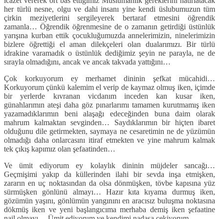
icazet vererek ört bas ettiğimiz Müslümanlık gereklerini hatırlatacak
her türlü nesne, olgu ve dahi insanı yine kendi üslubumuzun tüm
çirkin meziyetlerini sergileyerek bertaraf etmesini öğrendik
zamanla… Öğrendik öğrenmesine de o zamanın getirdiği üstünlük
yarışına kurban ettik çocukluğumuzda annelerimizin, ninelerimizin
bizlere öğrettiği el aman dilekçeleri olan dualarımızı. Bir türlü
idrakine varamadık o üstünlük dediğimiz şeyin ne parayla, ne de
sırayla olmadığını, ancak ve ancak takvada yattığını…
Çok korkuyorum ey merhamet dininin şefkat mücahidi…
Korkuyorum çünkü kalemim el verip de kaymaz olmuş iken, içimde
bir yerlerde kıvranan vicdanım inceden kan kusar iken,
günahlarımın ateşi daha göz pınarlarımı tamamen kurutmamış iken
yazamadıklarımın beni alaşağı edeceğinden buna daim olarak
mahrum kalmaktan sevginden… Saydıklarımın bir hiçten ibaret
olduğunu dile getirmekten, saymaya ne cesaretimin ne de yüzümün
olmadığı daha onlarcasını itiraf etmekten ve yine mahrum kalmak
tek çıkış kapımız olan şefaatinden…
Ve ümit ediyorum ey kolaylık dininin müjdeler sancağı…
Geçmişimi yakıp da küllerinden ilahi bir sevda inşa etmişken,
zararın en uç noktasından da olsa dönmüşken, tövbe kapısına yüz
sürmüşken gönlünü almayı… Hazır kıta kıyama durmuş iken,
gözümün yaşını, gönlümün yangınını en aracısız buluşma noktasına
dökmüş iken ve yeni başlangıcıma merhaba demiş iken şefaatine
nail olmayı… Ümit ediyorum ve kendimi nadasa çekiyorum…