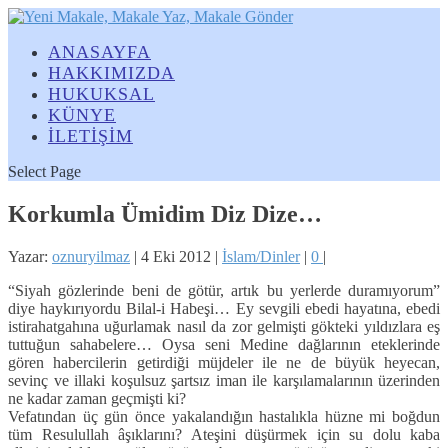
ANASAYFA
HAKKIMIZDA
HUKUKSAL
KÜNYE
İLETİŞİM
Select Page
Korkumla Ümidim Diz Dize…
Yazar:
oznuryilmaz
|
4 Eki 2012
|
İslam/Dinler
|
0
|
“Siyah gözlerinde beni de götür, artık bu yerlerde duramıyorum”
diye haykırıyordu Bilal-i Habeşi… Ey sevgili ebedi hayatına, ebedi
istirahatgahına uğurlamak nasıl da zor gelmişti gökteki yıldızlara eş
tuttuğun sahabelere… Oysa seni Medine dağlarının eteklerinde
gören habercilerin getirdiği müjdeler ile ne de büyük heyecan,
sevinç ve illaki koşulsuz şartsız iman ile karşılamalarının üzerinden
ne kadar zaman geçmişti ki?
Vefatından üç gün önce yakalandığın hastalıkla hüzne mi boğdun
tüm Resulullah âşıklarını? Ateşini düşürmek için su dolu kaba