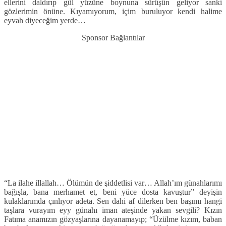
ellerini daldırıp gül yüzüne boynuna sürüşün geliyor sanki
gözlerimin önüne. Kıyamıyorum, içim buruluyor kendi halime
eyvah diyeceğim yerde…
Sponsor Bağlantılar
“La ilahe illallah… Ölümün de şiddetlisi var… Allah’ım günahlarımı
bağışla, bana merhamet et, beni yüce dosta kavuştur” deyişin
kulaklarımda çınlıyor adeta. Sen dahi af dilerken ben başımı hangi
taşlara vurayım eyy günahı iman ateşinde yakan sevgili? Kızın
Fatıma anamızın gözyaşlarına dayanamayıp; “Üzülme kızım, baban