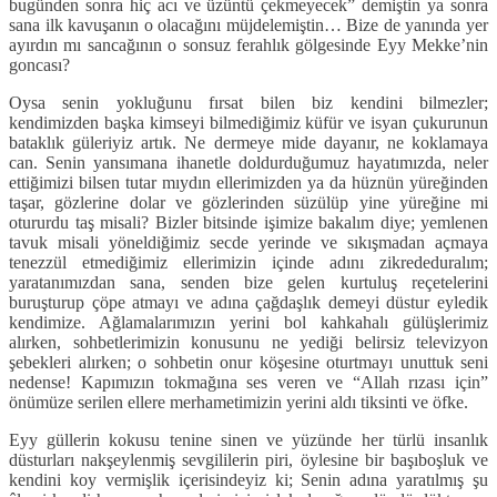
bugünden sonra hiç acı ve üzüntü çekmeyecek” demiştin ya sonra
sana ilk kavuşanın o olacağını müjdelemiştin… Bize de yanında yer
ayırdın mı sancağının o sonsuz ferahlık gölgesinde Eyy Mekke’nin
goncası?
Oysa senin yokluğunu fırsat bilen biz kendini bilmezler;
kendimizden başka kimseyi bilmediğimiz küfür ve isyan çukurunun
bataklık güleriyiz artık. Ne dermeye mide dayanır, ne koklamaya
can. Senin yansımana ihanetle doldurduğumuz hayatımızda, neler
ettiğimizi bilsen tutar mıydın ellerimizden ya da hüznün yüreğinden
taşar, gözlerine dolar ve gözlerinden süzülüp yine yüreğine mi
otururdu taş misali? Bizler bitsinde işimize bakalım diye; yemlenen
tavuk misali yöneldiğimiz secde yerinde ve sıkışmadan açmaya
tenezzül etmediğimiz ellerimizin içinde adını zikrededuralım;
yaratanımızdan sana, senden bize gelen kurtuluş reçetelerini
buruşturup çöpe atmayı ve adına çağdaşlık demeyi düstur eyledik
kendimize. Ağlamalarımızın yerini bol kahkahalı gülüşlerimiz
alırken, sohbetlerimizin konusunu ne yediği belirsiz televizyon
şebekleri alırken; o sohbetin onur köşesine oturtmayı unuttuk seni
nedense! Kapımızın tokmağına ses veren ve “Allah rızası için”
önümüze serilen ellere merhametimizin yerini aldı tiksinti ve öfke.
Eyy güllerin kokusu tenine sinen ve yüzünde her türlü insanlık
düsturları nakşeylenmiş sevgililerin piri, öylesine bir başıboşluk ve
kendini koy vermişlik içerisindeyiz ki; Senin adına yaratılmış şu