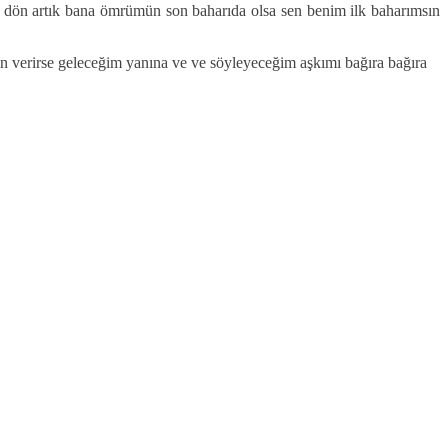
ön artık bana ömrümün son baharıda olsa sen benim ilk baharımsın
in verirse geleceğim yanına ve ve söyleyeceğim aşkımı bağıra bağıra