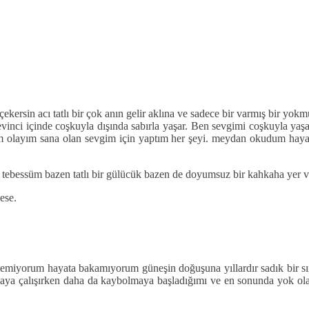
çekersin acı tatlı bir çok anın gelir aklına ve sadece bir varmış bir yokm
ü sevinci içinde coşkuyla dışında sabırla yaşar. Ben sevgimi coşkuyla 
sam olayım sana olan sevgim için yaptım her şeyi. meydan okudum haya
tebessüm bazen tatlı bir gülücük bazen de doyumsuz bir kahkaha yer ve
ese.
iyorum hayata bakamıyorum güneşin doğuşuna yıllardır sadık bir sır
lmaya çalışırken daha da kaybolmaya başladığımı ve en sonunda yok 