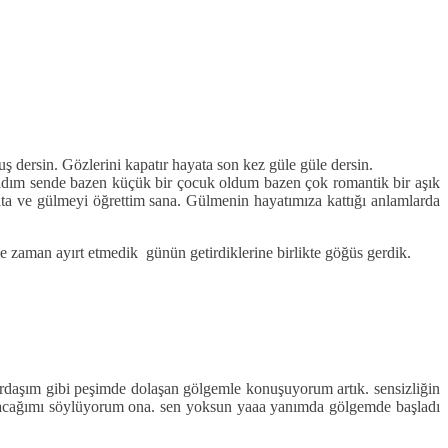
uş dersin. Gözlerini kapatır hayata son kez güle güle dersin.
yaşadım sende bazen küçük bir çocuk oldum bazen çok romantik bir aşık
ta ve gülmeyi öğrettim sana. Gülmenin hayatımıza kattığı anlamlarda
 zaman ayırt etmedik günün getirdiklerine birlikte göğüs gerdik.
daşım gibi peşimde dolaşan gölgemle konuşuyorum artık. sensizliğin
olacağımı söylüyorum ona. sen yoksun yaaa yanımda gölgemde başladı