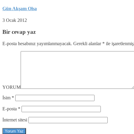
Gün Akşam Olsa
3 Ocak 2012
Bir cevap yaz
E-posta hesabınız yayımlanmayacak.
Gerekli alanlar
*
ile işaretlenmiş
YORUM
İsim
*
E-posta
*
İnternet sitesi