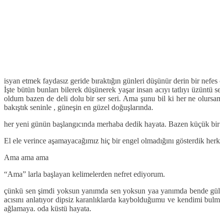
isyan etmek faydasız geride bıraktığın günleri düşünür derin bir nefes 
İşte bütün bunları bilerek düşünerek yaşar insan acıyı tatlıyı üzünt
oldum bazen de deli dolu bir ser seri. Ama şunu bil ki her ne olur
bakıştık seninle , güneşin en güzel doğuşlarında.
her yeni günün başlangıcında merhaba dedik hayata. Bazen küçük bir 
El ele verince aşamayacağımız hiç bir engel olmadığını gösterdik herk
Ama ama ama
“Ama” larla başlayan kelimelerden nefret ediyorum.
çünkü sen şimdi yoksun yanımda sen yoksun yaa yanımda bende gülem
acısını anlatıyor dipsiz karanlıklarda kaybolduğumu ve kendimi bu
ağlamaya. oda küstü hayata.