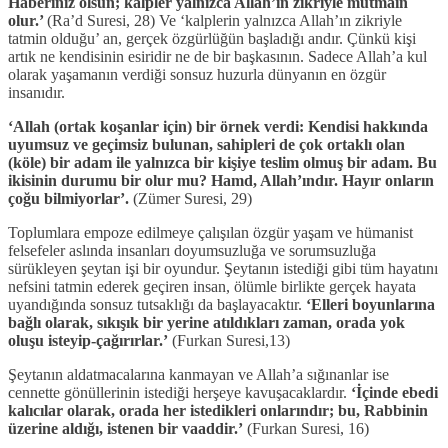
Haberiniz olsun; kalpler yalnızca Allah’ın zikriyle mutmain
olur.’
(Ra’d Suresi, 28) Ve ‘kalplerin yalnızca Allah’ın zikriyle
tatmin olduğu’ an, gerçek özgürlüğün başladığı andır. Çünkü kişi
artık ne kendisinin esiridir ne de bir başkasının. Sadece Allah’a kul
olarak yaşamanın verdiği sonsuz huzurla dünyanın en özgür
insanıdır.
‘Allah (ortak koşanlar için) bir örnek verdi: Kendisi hakkında
uyumsuz ve geçimsiz bulunan, sahipleri de çok ortaklı olan
(köle) bir adam ile yalnızca bir kişiye teslim olmuş bir adam. Bu
ikisinin durumu bir olur mu? Hamd, Allah’ındır. Hayır onların
çoğu bilmiyorlar’.
(Zümer Suresi, 29)
Toplumlara empoze edilmeye çalışılan özgür yaşam ve hümanist
felsefeler aslında insanları doyumsuzluğa ve sorumsuzluğa
sürükleyen şeytan işi bir oyundur. Şeytanın istediği gibi tüm hayatını
nefsini tatmin ederek geçiren insan, ölümle birlikte gerçek hayata
uyandığında sonsuz tutsaklığı da başlayacaktır.
‘Elleri boyunlarına
bağlı olarak, sıkışık bir yerine atıldıkları zaman, orada yok
oluşu isteyip-çağırırlar.’
(Furkan Suresi,13)
Şeytanın aldatmacalarına kanmayan ve Allah’a sığınanlar ise
cennette gönüllerinin istediği herşeye kavuşacaklardır.
‘İçinde ebedi
kalıcılar olarak, orada her istedikleri onlarındır; bu, Rabbinin
üzerine aldığı, istenen bir vaaddir.’
(Furkan Suresi, 16)