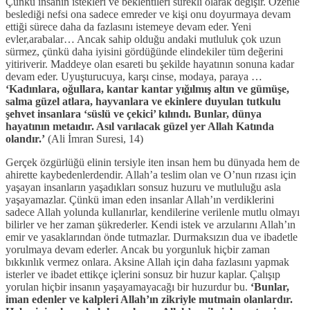
Çünkü insanın istekleri ve beklentileri sürekli olarak değişir. Özenle
beslediği nefsi ona sadece emreder ve kişi onu doyurmaya devam
ettiği sürece daha da fazlasını istemeye devam eder. Yeni
evler,arabalar… Ancak sahip olduğu andaki mutluluk çok uzun
sürmez, çünkü daha iyisini gördüğünde elindekiler tüm değerini
yitiriverir. Maddeye olan esareti bu şekilde hayatının sonuna kadar
devam eder. Uyuşturucuya, karşı cinse, modaya, paraya …
‘Kadınlara, oğullara, kantar kantar yığılmış altın ve gümüşe,
salma güzel atlara, hayvanlara ve ekinlere duyulan tutkulu
şehvet insanlara ‘süslü ve çekici’ kılındı. Bunlar, dünya
hayatının metaıdır. Asıl varılacak güzel yer Allah Katında
olandır.’
(Ali İmran Suresi, 14)
Gerçek özgürlüğü elinin tersiyle iten insan hem bu dünyada hem de
ahirette kaybedenlerdendir. Allah’a teslim olan ve O’nun rızası için
yaşayan insanların yaşadıkları sonsuz huzuru ve mutluluğu asla
yaşayamazlar. Çünkü iman eden insanlar Allah’ın verdiklerini
sadece Allah yolunda kullanırlar, kendilerine verilenle mutlu olmayı
bilirler ve her zaman şükrederler. Kendi istek ve arzularını Allah’ın
emir ve yasaklarından önde tutmazlar. Durmaksızın dua ve ibadetle
yorulmaya devam ederler. Ancak bu yorgunluk hiçbir zaman
bıkkınlık vermez onlara. Aksine Allah için daha fazlasını yapmak
isterler ve ibadet ettikçe içlerini sonsuz bir huzur kaplar. Çalışıp
yorulan hiçbir insanın yaşayamayacağı bir huzurdur bu.
‘Bunlar,
iman edenler ve kalpleri Allah’ın zikriyle mutmain olanlardır.