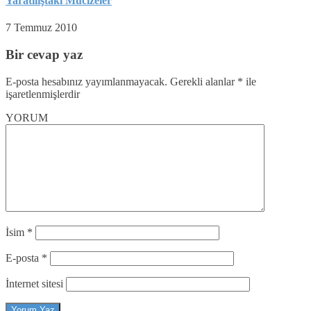
Yaratılıştaki Mucizeler
7 Temmuz 2010
Bir cevap yaz
E-posta hesabınız yayımlanmayacak.
Gerekli alanlar
*
ile
işaretlenmişlerdir
YORUM
İsim
*
E-posta
*
İnternet sitesi