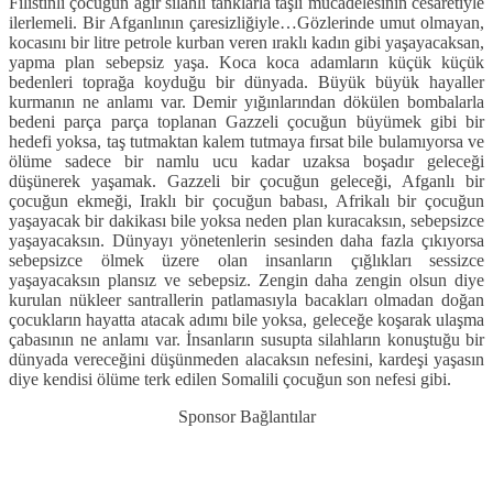
Filistinli çocuğun ağır silahlı tanklarla taşlı mücadelesinin cesaretiyle
ilerlemeli. Bir Afganlının çaresizliğiyle…
Gözlerinde umut olmayan,
kocasını bir litre petrole kurban veren ıraklı kadın gibi yaşayacaksan,
yapma plan sebepsiz yaşa. Koca koca adamların küçük küçük
bedenleri toprağa koyduğu bir dünyada. Büyük büyük hayaller
kurmanın ne anlamı var. Demir yığınlarından dökülen bombalarla
bedeni parça parça toplanan Gazzeli çocuğun büyümek gibi bir
hedefi yoksa, taş tutmaktan kalem tutmaya fırsat bile bulamıyorsa ve
ölüme sadece bir namlu ucu kadar uzaksa boşadır geleceği
düşünerek yaşamak. Gazzeli bir çocuğun geleceği, Afganlı bir
çocuğun ekmeği, Iraklı bir çocuğun babası, Afrikalı bir çocuğun
yaşayacak bir dakikası bile yoksa neden plan kuracaksın, sebepsizce
yaşayacaksın. Dünyayı yönetenlerin sesinden daha fazla çıkıyorsa
sebepsizce ölmek üzere olan insanların çığlıkları sessizce
yaşayacaksın plansız ve sebepsiz. Zengin daha zengin olsun diye
kurulan nükleer santrallerin patlamasıyla bacakları olmadan doğan
çocukların hayatta atacak adımı bile yoksa, geleceğe koşarak ulaşma
çabasının ne anlamı var. İnsanların susupta silahların konuştuğu bir
dünyada vereceğini düşünmeden alacaksın nefesini, kardeşi yaşasın
diye kendisi ölüme terk edilen Somalili çocuğun son nefesi gibi.
Sponsor Bağlantılar