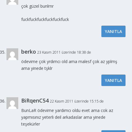
çok güzel bunlrnr
fuckfuckfuckfuckfuckfuck
YANITLA
berko
23 Kasım 2011 üzerinde 18:38 de
ödevime çok yrdımcı old ama malesf çok az yplmş
ama yinede tşklr
YANITLA
BiRqenC54
22 Kasım 2011 üzerinde 15:15 de
BunLaR ödevime yardımcı oldu evet ama cok az
yapmısınız yeterli deil arkadaslar ama yinede
teşekürler