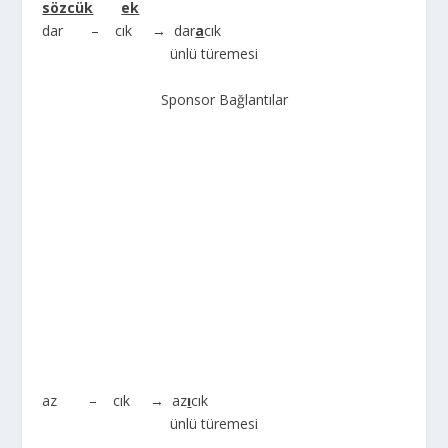
sözcük
ek
dar – cık → dar
a
cık
ünlü türemesi
Sponsor Bağlantılar
az – cık → az
ı
cık
ünlü türemesi