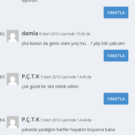
diyorum
YANITLA
damla
8 Mart 2010 üzerinde 15:09 de
yha bunun da genis olanı yoq mu …? yılq ödv yabcam
YANITLA
P.Ç.T.K
5 Mart 2010 üzerinde 14:45 de
çok güzel bir site tebrik edrim
YANITLA
P.Ç.T.K
5 Mart 2010 üzerinde 14:44 de
yukarda yazdığım harfler hayatım boyunca bana