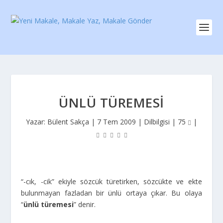
ÜNLÜ TÜREMESI
Yazar:
Bülent Sakça
|
7 Tem 2009
|
Dilbilgisi
|
75
|
“-cık, -cik” ekiyle sözcük türetirken, sözcükte ve ekte
bulunmayan fazladan bir ünlü ortaya çıkar. Bu olaya
“
ünlü türemesi
” denir.