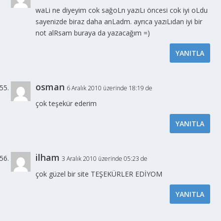
waLi ne diyeyim cok sağoLn yazıLı öncesi cok iyi oLdu
sayenizde biraz daha anLadm. ayrıca yazıLıdan iyi bir
not alRsam buraya da yazacağım =)
YANITLA
osman
6 Aralık 2010 üzerinde 18:19 de
çok teşekür ederim
YANITLA
ilham
3 Aralık 2010 üzerinde 05:23 de
çok güzel bir site TEŞEKÜRLER EDİYOM
YANITLA