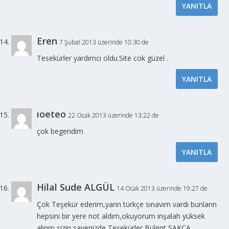
YANITLA
Eren
7 Şubat 2013 üzerinde 10:30 de
Tesekürler yardımcı oldu.Site cok güzel .
YANITLA
ıoeteo
22 Ocak 2013 üzerinde 13:22 de
çok begendim
YANITLA
Hilal Sude ALGÜL
14 Ocak 2013 üzerinde 19:27 de
Çok Teşekür ederim,yarın türkçe sınavım vardı bunların
hepsini bir yere not aldım,okuyorum inşalah yüksek
alırım sizin sayenizde Teşekürler Bülent SAKÇA…