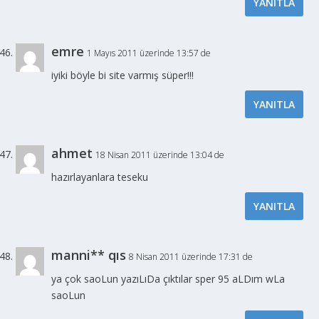
YANITLA
emre
1 Mayıs 2011 üzerinde 13:57 de
iyiki böyle bi site varmış süper!!!
YANITLA
ahmet
18 Nisan 2011 üzerinde 13:04 de
hazırlayanlara teseku
YANITLA
manni** qıs
8 Nisan 2011 üzerinde 17:31 de
ya çok saoLun yazıLıDa çıktılar sper 95 aLDım wLa
saoLun