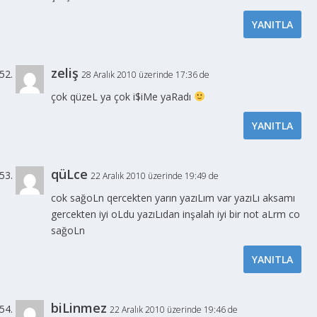
YANITLA
zeliş
28 Aralık 2010 üzerinde 17:36 de
çok qüzeL ya çok i$iMe yaRadı
YANITLA
qüLce
22 Aralık 2010 üzerinde 19:49 de
cok sağoLn qercekten yarın yazıLım var yazıLı aksamı
gercekten iyi oLdu yazıLıdan inşalah iyi bir not aLrm co
sağoLn
YANITLA
biLinmez
22 Aralık 2010 üzerinde 19:46 de