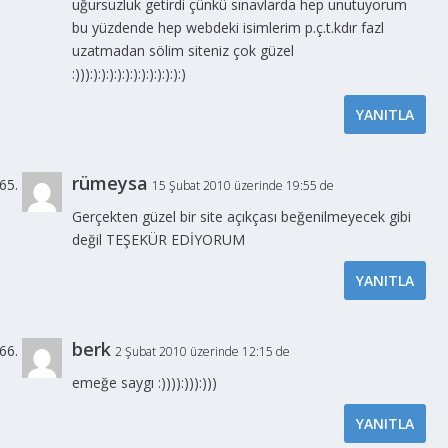
uğursuzluk getirdi çünkü sınavlarda hep unutuyorum
bu yüzdende hep webdeki isimlerim p.ç.t.kdır fazl
uzatmadan sölim siteniz çok güzel
:))):):):):):):):):):):):):)
YANITLA
rümeysa
15 Şubat 2010 üzerinde 19:55 de
Gerçekten güzel bir site açıkçası beğenilmeyecek gibi
değil TEŞEKÜR EDİYORUM
YANITLA
berk
2 Şubat 2010 üzerinde 12:15 de
emeğe saygı :)))):))):)))
YANITLA