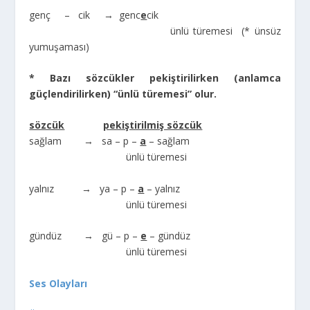
genç – cik → genc
e
cik
ünlü türemesi (* ünsüz
yumuşaması)
* Bazı sözcükler pekiştirilirken (anlamca
güçlendirilirken) “ünlü türemesi” olur.
sözcük
pekiştirilmiş sözcük
sağlam → sa – p –
a
– sağlam
ünlü türemesi
yalnız → ya – p –
a
– yalnız
ünlü türemesi
gündüz → gü – p –
e
– gündüz
ünlü türemesi
Ses Olayları