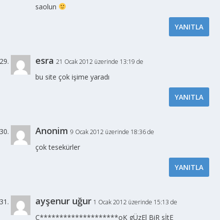
saolun
YANITLA
esra
21 Ocak 2012 üzerinde 13:19 de
bu site çok işime yaradı
YANITLA
Anonim
9 Ocak 2012 üzerinde 18:36 de
çok tesekürler
YANITLA
ayşenur uğur
1 Ocak 2012 üzerinde 15:13 de
Ç********************oK gÜzEl BiR sİtE