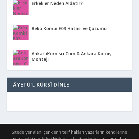
Erkekler Neden Aldatır?
Beko Kombi E03 Hatası ve Çözümü
AnkaraKornisci.Com & Ankara Korniş
Montajı
ÂYETÜ’L KÜRSÎ DINLE
Sitede yer alan içeriklerin telif hakları yazarların kendilerine
veya yetki verdikleri kişilere aittir. Eserlerin izin alınmadan