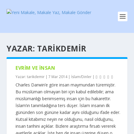
YAZAR:
TARIKDEMIR
EVRIM VE İNSAN
Yazar:
tarikdemir
|
7 Mar 2014
|
İslam/Dinler
|
Charles Darwin’e göre insan maymundan türemiştir.
Bu müslüman olmayan biri için kabul edilebilir; ama
müslümanlığı benimsemiş insan için bu hakarettir.
İslam’ın tanımladığına ters düşer. İslam insanın ilk
gününden son gününe kadar aynı olduğunu ifade eder.
Kutsal kitabımız neyin ne olduğunu, nasıl olduğunu,
insan tarihini açıklar. Bizlere araştırma fırsatı vererek
ayetlerle açıklar. İşte ben de insan üzerine düşen o