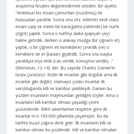
araştırma fırsatını değerlendirmek istedim. Bir ayette
“Andolsun biz insanı çamurdan (süzülmüş) bir
hülasadan yarattık. Sonra onu (Hz. Adem’in nesli olan)
insanı sarp ve metin bir karargahta (rahimde) bir nutfe
(zigot) yaptık. Sonra o nutfeyi alaka (yapışan şey)
haline getirdik, derken o alakayı mudga (bir çiğnem et)
yaptık, o bir çiğnem eti kemik(lere) çevirdik (ve) o
kemiklere de et (kaslar) giydirdik. Sonra onu başka
yaratılışla inşa ettik (can verdik, konuşma verdik)…”
(Müminun, 12-14). der. Bu sayede Charles Darwin’in
tezini çürütürüz. Bizler ilk insanlar gibi doğduk ama ilk
insanlar gibi değiliz, olamayız çünkü insanlar ilk
varolduğunda kıllı ve kambur şekildeydi. Darwin bu
yüzden insanların maymundan geldiğini söyler. Ama o
insanların kıllı kambur olması yaşadığı çevre
yüzündendir. Bilim adamlarının tespitine göre ilk
insanlar m.ö 100.000 yıllarında yaşamıştır. Bu da
tarihte buzul çağına denk gelir. İlk insanların kıllı ve
kambur olması bu yüzdendir. Kıllı ve kambur olmaları