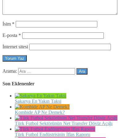
İsim
*
E-posta
*
İnternet sitesi
Arama:
Son Eklenenler
Sakarya En Yakın Taksi
Kombide AP Ne Demek?
Türk Futbol Sektörünün Net Transfer Döviz Açığı
Türk Futbol Endüstrisinin İflas Raporu