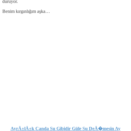
duruyor.
Benim kırgınlığım aşka…
AyrÄ±lÄ±k Canda Su Gibidir Güle Su DeÄ�mesin Ay