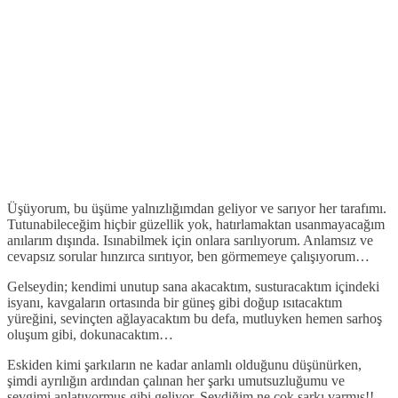
Üşüyorum, bu üşüme yalnızlığımdan geliyor ve sarıyor her tarafımı.
Tutunabileceğim hiçbir güzellik yok, hatırlamaktan usanmayacağım
anılarım dışında. Isınabilmek için onlara sarılıyorum. Anlamsız ve
cevapsız sorular hınzırca sırıtıyor, ben görmemeye çalışıyorum…
Gelseydin; kendimi unutup sana akacaktım, susturacaktım içindeki
isyanı, kavgaların ortasında bir güneş gibi doğup ısıtacaktım
yüreğini, sevinçten ağlayacaktım bu defa, mutluyken hemen sarhoş
oluşum gibi, dokunacaktım…
Eskiden kimi şarkıların ne kadar anlamlı olduğunu düşünürken,
şimdi ayrılığın ardından çalınan her şarkı umutsuzluğumu ve
sevgimi anlatıyormuş gibi geliyor. Sevdiğim ne çok şarkı varmış!!