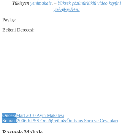
Yükleyen
yenimakale
. –
Yüksek çözünürlüklü video keyfini
yaÅ�ayÄ±n!
Paylaş:
Beğeni Derecesi:
Önceki
Mart 2010 Ayın Makalesi
Sonraki
2006 KPSS Ortaöğretim&Önlisans Soru ve Cevapları
Rastgele Makale