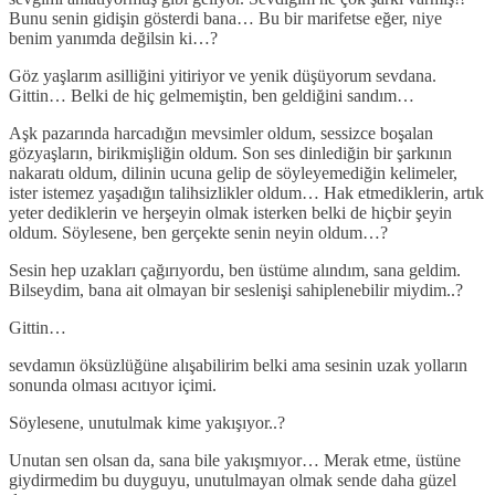
Bunu senin gidişin gösterdi bana… Bu bir marifetse eğer, niye
benim yanımda değilsin ki…?
Göz yaşlarım asilliğini yitiriyor ve yenik düşüyorum sevdana.
Gittin… Belki de hiç gelmemiştin, ben geldiğini sandım…
Aşk pazarında harcadığın mevsimler oldum, sessizce boşalan
gözyaşların, birikmişliğin oldum. Son ses dinlediğin bir şarkının
nakaratı oldum, dilinin ucuna gelip de söyleyemediğin kelimeler,
ister istemez yaşadığın talihsizlikler oldum… Hak etmediklerin, artık
yeter dediklerin ve herşeyin olmak isterken belki de hiçbir şeyin
oldum. Söylesene, ben gerçekte senin neyin oldum…?
Sesin hep uzakları çağırıyordu, ben üstüme alındım, sana geldim.
Bilseydim, bana ait olmayan bir seslenişi sahiplenebilir miydim..?
Gittin…
sevdamın öksüzlüğüne alışabilirim belki ama sesinin uzak yolların
sonunda olması acıtıyor içimi.
Söylesene, unutulmak kime yakışıyor..?
Unutan sen olsan da, sana bile yakışmıyor… Merak etme, üstüne
giydirmedim bu duyguyu, unutulmayan olmak sende daha güzel