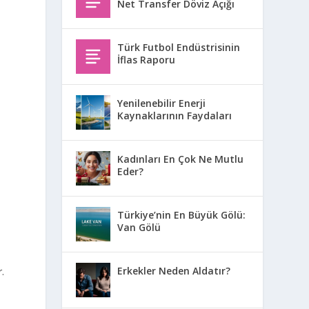
Net Transfer Döviz Açığı
Türk Futbol Endüstrisinin
İflas Raporu
Yenilenebilir Enerji
Kaynaklarının Faydaları
Kadınları En Çok Ne Mutlu
Eder?
Türkiye’nin En Büyük Gölü:
Van Gölü
Erkekler Neden Aldatır?
r.