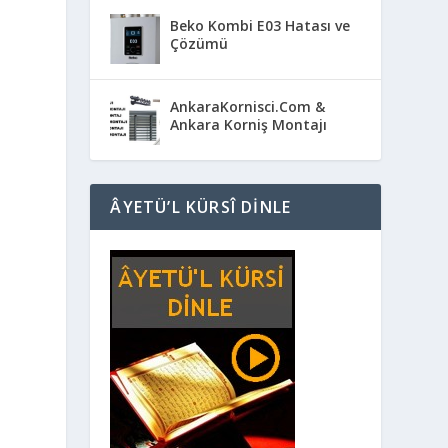
Beko Kombi E03 Hatası ve
Çözümü
AnkaraKornisci.Com &
Ankara Korniş Montajı
ÂYETÜ’L KÜRSÎ DINLE