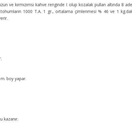
uzun ve kırmızımsı kahve renginde I olup kozalak pullan altında 8 ade
n tohumların 1000 T.A. 1 gr., ortalama çimlenmesi % 46 ve 1 kg.dak
erir.
.
 m. boy yapar.
ku kazanır.