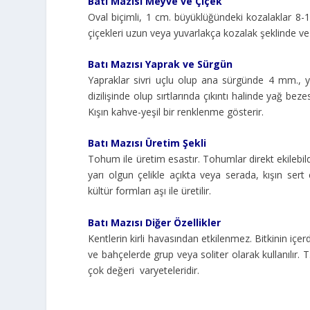
Batı Mazısı Meyve ve Çiçek
Oval biçimli, 1 cm. büyüklüğündeki kozalaklar 8-10
çiçekleri uzun veya yuvarlakça kozalak şeklinde ve 
Batı Mazısı Yaprak ve Sürgün
Yapraklar sivri uçlu olup ana sürgünde 4 mm., 
dizilişinde olup sırtlarında çıkıntı halinde yağ bez
Kışın kahve-yeşil bir renklenme gösterir.
Batı Mazısı Üretim Şekli
Tohum ile üretim esastır. Tohumlar direkt ekilebild
yarı olgun çelikle açıkta veya serada, kışın sert 
kültür formları aşı ile üretilir.
Batı Mazısı Diğer Özellikler
Kentlerin kirli havasından etkilenmez. Bitkinin içerdi
ve bahçelerde grup veya soliter olarak kullanılır. 
çok değeri varyeteleridir.