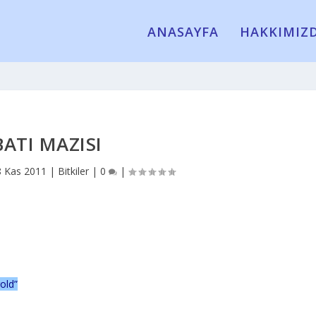
ANASAYFA
HAKKIMIZ
BATI MAZISI
8 Kas 2011
|
Bitkiler
|
0
|
old”