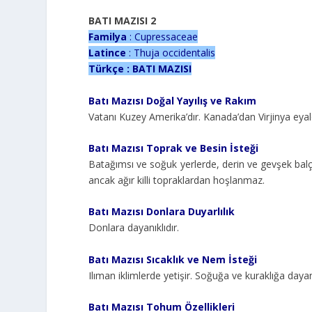
BATI MAZISI 2
Familya
: Cupressaceae
Latince
: Thuja occidentalis
Türkçe : BATI MAZISI
Batı Mazısı Doğal Yayılış ve Rakım
Vatanı Kuzey Amerika’dır. Kanada’dan Virjinya eyaleti
Batı Mazısı Toprak ve Besin İsteği
Batağımsı ve soğuk yerlerde, derin ve gevşek balçıklı
ancak ağır killi topraklardan hoşlanmaz.
Batı Mazısı Donlara Duyarlılık
Donlara dayanıklıdır.
Batı Mazısı Sıcaklık ve Nem İsteği
Ilıman iklimlerde yetişir. Soğuğa ve kuraklığa dayanı
Batı Mazısı Tohum Özellikleri