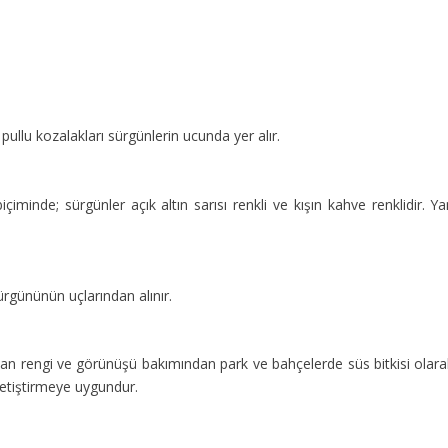
 pullu kozalakları sürgünlerin ucunda yer alır.
minde; sürgünler açık altın sarısı renkli ve kışın kahve renklidir. Ya
sürgününün uçlarından alınır.
 olan rengi ve görünüşü bakımından park ve bahçelerde süs bitkisi olar
 yetiştirmeye uygundur.