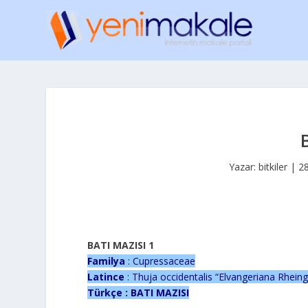
Yazar:
bitkiler
|
2
BATI MAZISI 1
Familya
: Cupressaceae
Latince
: Thuja occidentalis “Elvangeriana Rheing
Türkçe : BATI MAZISI