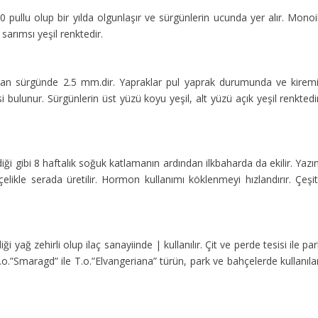
 pullu olup bir yılda olgunlaşır ve sürgünlerin ucunda yer alır. Monoi
sarımsı yeşil renktedir.
yan sürgünde 2.5 mm.dir. Yapraklar pul yaprak durumunda ve kiremi
esi bulunur. Sürgünlerin üst yüzü koyu yeşil, alt yüzü açık yeşil renktedi
iği gibi 8 haftalık soğuk katlamanın ardından ilkbaharda da ekilir. Yazı
çelikle serada üretilir. Hormon kullanımı köklenmeyi hızlandırır. Çeşit
ği yağ zehirli olup ilaç sanayiinde | kullanılır. Çit ve perde tesisi ile pa
T.o.”Smaragd” ile T.o.”Elvangeriana” türün, park ve bahçelerde kullanıl