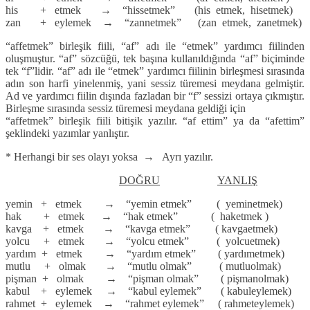
his + etmek → “hissetmek” (his etmek, hisetmek)
zan + eylemek → “zannetmek” (zan etmek, zanetmek)
“affetmek” birleşik fiili, “af” adı ile “etmek” yardımcı fiilinden
oluşmuştur. “af” sözcüğü, tek başına kullanıldığında “af” biçiminde
tek “f”lidir. “af” adı ile “etmek” yardımcı fiilinin birleşmesi sırasında
adın son harfi yinelenmiş, yani sessiz türemesi meydana gelmiştir.
Ad ve yardımcı fiilin dışında fazladan bir “f” sessizi ortaya çıkmıştır.
Birleşme sırasında sessiz türemesi meydana geldiği için
“affetmek” birleşik fiili bitişik yazılır. “af ettim” ya da “afettim”
şeklindeki yazımlar yanlıştır.
* Herhangi bir ses olayı yoksa → Ayrı yazılır.
DOĞRU
YANLIŞ
yemin + etmek → “yemin etmek” ( yeminetmek)
hak + etmek → “hak etmek” ( haketmek )
kavga + etmek → “kavga etmek” ( kavgaetmek)
yolcu + etmek → “yolcu etmek” ( yolcuetmek)
yardım + etmek → “yardım etmek” ( yardımetmek)
mutlu + olmak → “mutlu olmak” ( mutluolmak)
pişman + olmak → “pişman olmak” ( pişmanolmak)
kabul + eylemek → “kabul eylemek” ( kabuleylemek)
rahmet + eylemek → “rahmet eylemek” ( rahmeteylemek)