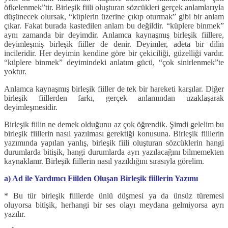
öfkelenmek”tir. Birleşik fiili oluşturan sözcükleri gerçek anlamlarıyla
düşünecek olursak, “küplerin üzerine çıkıp oturmak” gibi bir anlam
çıkar. Fakat burada kastedilen anlam bu değildir. “küplere binmek”
aynı zamanda bir deyimdir. Anlamca kaynaşmış birleşik fiillere,
deyimleşmiş birleşik fiiller de denir. Deyimler, adeta bir dilin
incileridir. Her deyimin kendine göre bir çekiciliği, güzelliği vardır.
“küplere binmek” deyimindeki anlatım gücü, “çok sinirlenmek”te
yoktur.
Anlamca kaynaşmış birleşik fiiller de tek bir hareketi karşılar. Diğer
birleşik fiillerden farkı, gerçek anlamından uzaklaşarak
deyimleşmesidir.
Birleşik fiilin ne demek olduğunu az çok öğrendik. Şimdi gelelim bu
birleşik fiillerin nasıl yazılması gerektiği konusuna. Birleşik fiillerin
yazımında yapılan yanlış, birleşik fiili oluşturan sözcüklerin hangi
durumlarda bitişik, hangi durumlarda ayrı yazılacağını bilmemekten
kaynaklanır. Birleşik fiillerin nasıl yazıldığını sırasıyla görelim.
a) Ad ile Yardımcı Fiilden Oluşan Birleşik fiillerin Yazımı
* Bu tür birleşik fiillerde ünlü düşmesi ya da ünsüz türemesi
oluyorsa bitişik, herhangi bir ses olayı meydana gelmiyorsa ayrı
yazılır.