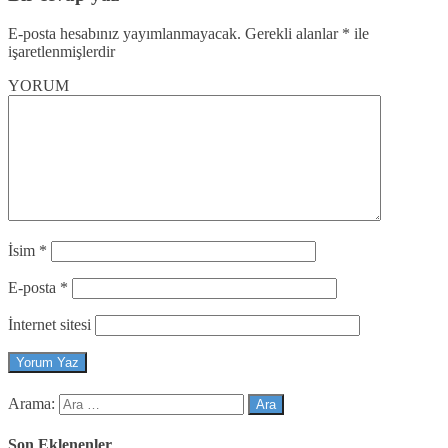
E-posta hesabınız yayımlanmayacak.
Gerekli alanlar
*
ile
işaretlenmişlerdir
YORUM
İsim
*
E-posta
*
İnternet sitesi
Arama:
Son Eklenenler