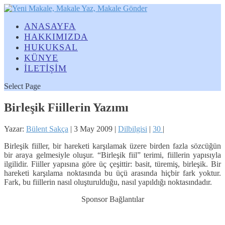
ANASAYFA
HAKKIMIZDA
HUKUKSAL
KÜNYE
İLETİŞİM
Select Page
Birleşik Fiillerin Yazımı
Yazar:
Bülent Sakça
|
3 May 2009
|
Dilbilgisi
|
30
|
Birleşik fiiller, bir hareketi karşılamak üzere birden fazla sözcüğün
bir araya gelmesiyle oluşur. “Birleşik fiil” terimi, fiillerin yapısıyla
ilgilidir. Fiiller yapısına göre üç çeşittir: basit, türemiş, birleşik. Bir
hareketi karşılama noktasında bu üçü arasında hiçbir fark yoktur.
Fark, bu fiillerin nasıl oluşturulduğu, nasıl yapıldığı noktasındadır.
Sponsor Bağlantılar