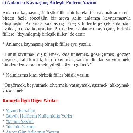
c) Anlamca Kaynaşmış Birleşik Fiillerin Yazımı
Anlamca kaynaşmış birleşik fiiller, bir hareketi karşılamak amacıyla
birden fazla sözcüğün bir araya gelip anlamca kaynaşmasıyla
oluşmuştur. Anlamca kaynaşmış birleşik fiillerde gerçek anlamdan
uzaklaşma söz konusudur. Bu nedenle anlamca kaynaşmış birleşik
fiillere “deyimleşmiş birleşik fiiller” de denir.
* Anlamca kaynaşmış birleşik fiiller ayrı yazılır.
“Burun kıvırmak, diş bilemek, kafa ütülemek, göze girmek, gözden
düşmek, kalp kırmak, burun kıvırmak, saman altından su yürütmek,
bin dereden su getirmek, yüreği ağzına gelmek”
* Kalıplaşmış kimi birleşik fiiller bitişik yazılır.
“Öngörmek, başvurmak, elvermek, varsaymak, aşermek, alıkoymak,
vazgeçmek”
Konuyla İlgili Diğer Yazılar:
*
Yazım Kuralları
*
Büyük Harflerin Kullanıldığı Yerler
*
“ki”nin Yazımı
*
“de”nin Yazımı
*
Ay ve Gün Adlarının Yazımı