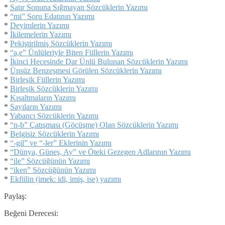
*
Satır Sonuna Sığmayan Sözcüklerin Yazımı
*
“mi” Soru Edatının Yazımı
*
Deyimlerin Yazımı
*
İkilemelerin Yazımı
*
Pekiştirilmiş Sözcüklerin Yazımı
*
“a,e” Ünlüleriyle Biten Fiillerin Yazımı
*
İkinci Hecesinde Dar Ünlü Bulunan Sözcüklerin Yazımı
*
Ünsüz Benzeşmesi Görülen Sözcüklerin Yazımı
*
Birleşik Fiillerin Yazımı
*
Birleşik Sözcüklerin Yazımı
*
Kısaltmaların Yazımı
*
Sayıların Yazımı
*
Yabancı Sözcüklerin Yazımı
*
“n-b” Çatışması (Göçüşme) Olan Sözcüklerin Yazımı
*
Belgisiz Sözcüklerin Yazımı
*
“-gil” ve “-ler” Eklerinin Yazımı
*
“Dünya, Güneş, Ay” ve Öteki Gezegen Adlarının Yazımı
*
“ile” Sözcüğünün Yazımı
*
“iken” Sözcüğünün Yazımı
*
Ekfiilin (imek: idi, imiş, ise) yazımı
Paylaş:
Beğeni Derecesi: