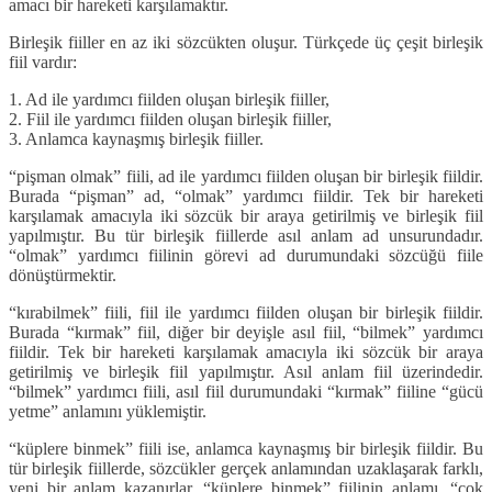
amacı bir hareketi karşılamaktır.
Birleşik fiiller en az iki sözcükten oluşur. Türkçede üç çeşit birleşik
fiil vardır:
1. Ad ile yardımcı fiilden oluşan birleşik fiiller,
2. Fiil ile yardımcı fiilden oluşan birleşik fiiller,
3. Anlamca kaynaşmış birleşik fiiller.
“pişman olmak” fiili, ad ile yardımcı fiilden oluşan bir birleşik fiildir.
Burada “pişman” ad, “olmak” yardımcı fiildir. Tek bir hareketi
karşılamak amacıyla iki sözcük bir araya getirilmiş ve birleşik fiil
yapılmıştır. Bu tür birleşik fiillerde asıl anlam ad unsurundadır.
“olmak” yardımcı fiilinin görevi ad durumundaki sözcüğü fiile
dönüştürmektir.
“kırabilmek” fiili, fiil ile yardımcı fiilden oluşan bir birleşik fiildir.
Burada “kırmak” fiil, diğer bir deyişle asıl fiil, “bilmek” yardımcı
fiildir. Tek bir hareketi karşılamak amacıyla iki sözcük bir araya
getirilmiş ve birleşik fiil yapılmıştır. Asıl anlam fiil üzerindedir.
“bilmek” yardımcı fiili, asıl fiil durumundaki “kırmak” fiiline “gücü
yetme” anlamını yüklemiştir.
“küplere binmek” fiili ise, anlamca kaynaşmış bir birleşik fiildir. Bu
tür birleşik fiillerde, sözcükler gerçek anlamından uzaklaşarak farklı,
yeni bir anlam kazanırlar. “küplere binmek” fiilinin anlamı, “çok