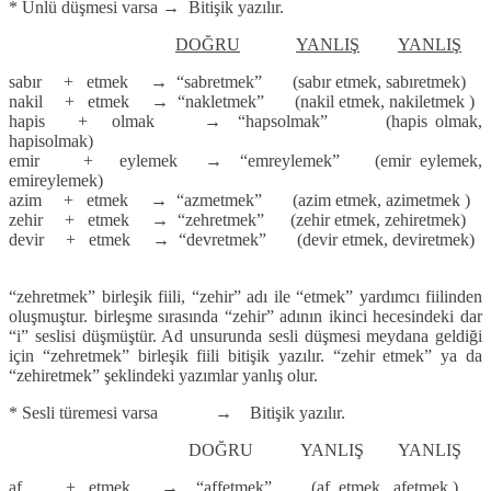
* Ünlü düşmesi varsa → Bitişik yazılır.
DOĞRU
YANLIŞ
YANLIŞ
sabır + etmek → “sabretmek” (sabır etmek, sabıretmek)
nakil + etmek → “nakletmek” (nakil etmek, nakiletmek )
hapis + olmak → “hapsolmak” (hapis olmak,
hapisolmak)
emir + eylemek → “emreylemek” (emir eylemek,
emireylemek)
azim + etmek → “azmetmek” (azim etmek, azimetmek )
zehir + etmek → “zehretmek” (zehir etmek, zehiretmek)
devir + etmek → “devretmek” (devir etmek, deviretmek)
“zehretmek” birleşik fiili, “zehir” adı ile “etmek” yardımcı fiilinden
oluşmuştur. birleşme sırasında “zehir” adının ikinci hecesindeki dar
“i” seslisi düşmüştür. Ad unsurunda sesli düşmesi meydana geldiği
için “zehretmek” birleşik fiili bitişik yazılır. “zehir etmek” ya da
“zehiretmek” şeklindeki yazımlar yanlış olur.
* Sesli türemesi varsa → Bitişik yazılır.
DOĞRU YANLIŞ YANLIŞ
af + etmek → “affetmek” (af etmek, afetmek )