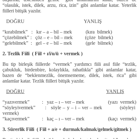
“olasılık, istek, dilek, arzu, rica, izin” gibi anlamlar katar. Yeterlik
fiilleri bitişik yazılır.
DOĞRU YANLIŞ
“kırabilmek” : kır – a – bil – mek (kıra bilmek)
“çözebilmek” : çöz – e – bil – mek (çöze bilmek)
“gelebilmek” : gel – e – bil – mek (gele bilmek)
2. Tezlik Fiili ( Fiil + ı/i/u/ü + vermek )
Bu tip birleşik fiillerde “vermek” yardımcı fiili asıl fiile “tezlik,
çabukluk, birdenbire, kolaylıkla, rahatlıkla” gibi anlamlar katar,
bazen de “beklenmezlik, önemsememe, dilek, istek, rica” gibi
anlamlar katar. Tezlik fiilleri bitişik yazılır.
DOĞRU
YANLIŞ
“yazıvermek” : yaz – ı – ver – mek (yazı vermek)
“söyleyivermek” : söyle – y – i – ver – mek (söyleyi
vermek)
“kaçıvermek” : kaç – ı – ver – mek (kaçı vermek)
3. Sürerlik Fiili ( Fiil + a/e + durmak/kalmak/gelmek/gitmek )