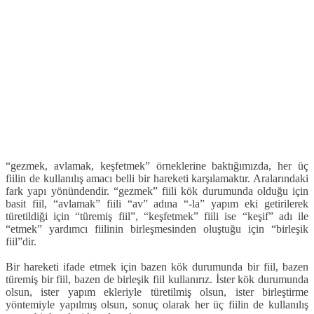
“gezmek, avlamak, keşfetmek” örneklerine baktığımızda, her üç
fiilin de kullanılış amacı belli bir hareketi karşılamaktır. Aralarındaki
fark yapı yönündendir. “gezmek” fiili kök durumunda olduğu için
basit fiil, “avlamak” fiili “av” adına “-la” yapım eki getirilerek
türetildiği için “türemiş fiil”, “keşfetmek” fiili ise “keşif” adı ile
“etmek” yardımcı fiilinin birleşmesinden oluştuğu için “birleşik
fiil”dir.
Bir hareketi ifade etmek için bazen kök durumunda bir fiil, bazen
türemiş bir fiil, bazen de birleşik fiil kullanırız. İster kök durumunda
olsun, ister yapım ekleriyle türetilmiş olsun, ister birleştirme
yöntemiyle yapılmış olsun, sonuç olarak her üç fiilin de kullanılış