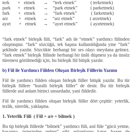
terk + etmek → “terk etmek” ( terketmek)
park + etmek → “park etmek” ( parketmek)
fark + etmek → “fark etmek” ( farketmek)
arz + etmek → “arz etmek” ( arzetmek)
ayırt + etmek → “ayırt etmek” ( ayırtetmek)
“fark etmek” birleşik fiili, “fark” adı ile “etmek” yardımcı fiilinden
oluşmuştur. “fark” sözcüğü, tek başına kullanıldığında yine “fark”
şeklinde yazılır. Sözcükte herhangi bir ses olayı meydana gelmez.
“fark etmek” birleşik fiilinde herhangi bir ünlü düşmesi ya da ünsüz
türemesi görülmediği için, bu birleşik fiil bitişik yazılır.
b) Fiil ile Yardımcı Fiilden Oluşan Birleşik Fiillerin Yazımı
Fiil ile yardımcı fiilden oluşan birleşik fiiller bitişik yazılır. Bu tür
birleşik fiillere “kurallı birleşik fiiller” de denir. Bu tür birleşik
fiillerde asıl anlam birinci unsurdadır, yani fiildedir.
Fiil ile yardımcı fiilden oluşan birleşik fiiller dört çeşittir: yeterlik,
tezlik, sürerlik, yaklaşma.
1. Yeterlik Fiili ( Fiil + a/e + bilmek )
Bu tip birleşik fiillerde “bilmek” yardımcı fiili, asıl fiile “gücü yetme,
başarma, üstesinden gelme” gibi anlamlarını katar, bazen de