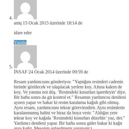
amq
15 Ocak 2015 üzerinde 18:14 de
idare eder
Yanıtla
İNSAF
24 Ocak 2014 üzerinde 09:59 de
Resam yardımcısını gönderiyor. "Yaptığım resimleri cadenin
birinde görülecek ve ulaşılacak yerlere koy. Altına kalem de
koy. Ve yanına not düş. ‘Resimdeki kusurları işaretleyin’ diye.
Bir hafta sonra da git kontrol et." Resamın yardımcısı denileni
aynen yapar ve bakar ki resim karalama kağıdı gibi olmuş.
Aynı resam, yardımcısını tekrar görevlendirir. Aynı resimlerin
karalanmamış halini ve biraz da boya verir. "Aldığın yere
tekrar koy ve kağıda ‘Resimdeki kusurları düzeltin’ yaz, der."
Yardımcı denileni yapar. Bir hafta sonra gider bakar ki kağıt
aynı kağıt. Mesajım anlaşılmıştır sanırsam:)