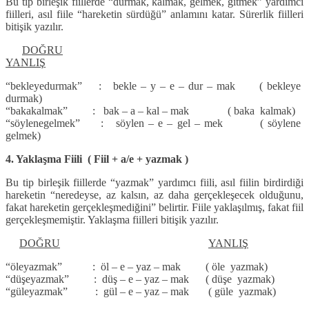
Bu tip birleşik fiillerde “durmak, kalmak, gelmek, gitmek” yardımcı
fiilleri, asıl fiile “hareketin sürdüğü” anlamını katar. Sürerlik fiilleri
bitişik yazılır.
DOĞRU
YANLIŞ
“bekleyedurmak” : bekle – y – e – dur – mak ( bekleye
durmak)
“bakakalmak” : bak – a – kal – mak ( baka kalmak)
“söylenegelmek” : söylen – e – gel – mek ( söylene
gelmek)
4. Yaklaşma Fiili ( Fiil + a/e + yazmak )
Bu tip birleşik fiillerde “yazmak” yardımcı fiili, asıl fiilin birdirdiği
hareketin “neredeyse, az kalsın, az daha gerçekleşecek olduğunu,
fakat hareketin gerçekleşmediğini” belirtir. Fiile yaklaşılmış, fakat fiil
gerçekleşmemiştir. Yaklaşma fiilleri bitişik yazılır.
DOĞRU
YANLIŞ
“öleyazmak” : öl – e – yaz – mak ( öle yazmak)
“düşeyazmak” : düş – e – yaz – mak ( düşe yazmak)
“güleyazmak” : gül – e – yaz – mak ( güle yazmak)