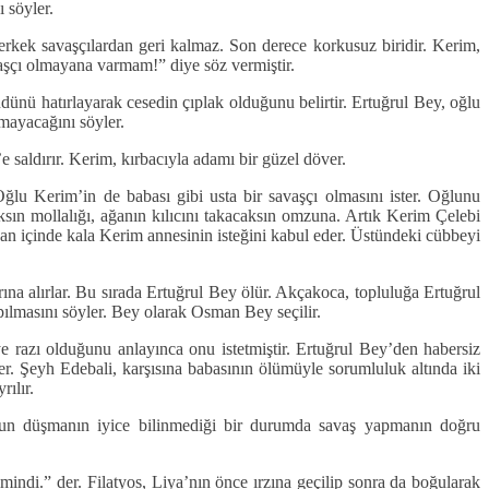
 söyler.
erkek savaşçılardan geri kalmaz. Son derece korkusuz biridir. Kerim,
vaşçı olmayana varmam!” diye söz vermiştir.
nü hatırlayarak cesedin çıplak olduğunu belirtir. Ertuğrul Bey, oğlu
mayacağını söyler.
 saldırır. Kerim, kırbacıyla adamı bir güzel döver.
lu Kerim’in de babası gibi usta bir savaşçı olmasını ister. Oğlunu
ksın mollalığı, ağanın kılıcını takacaksın omzuna. Artık Kerim Çelebi
kan içinde kala Kerim annesinin isteğini kabul eder. Üstündeki cübbeyi
ına alırlar. Bu sırada Ertuğrul Bey ölür. Akçakoca, topluluğa Ertuğrul
apılmasını söyler. Bey olarak Osman Bey seçilir.
razı olduğunu anlayınca onu istetmiştir. Ertuğrul Bey’den habersiz
. Şeyh Edebali, karşısına babasının ölümüyle sorumluluk altında iki
ılır.
stun düşmanın iyice bilinmediği bir durumda savaş yapmanın doğru
mindi.” der. Filatyos, Liya’nın önce ırzına geçilip sonra da boğularak