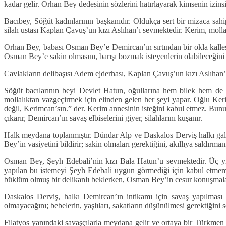
kadar gelir. Orhan Bey dedesinin sözlerini hatırlayarak kimsenin izins
Bacıbey, Söğüt kadınlarının başkanıdır. Oldukça sert bir mizaca sah
silah ustası Kaplan Çavuş’un kızı Aslıhan’ı sevmektedir. Kerim, molla
Orhan Bey, babası Osman Bey’e Demircan’ın sırtından bir okla kalleş
Osman Bey’e sakin olmasını, barışı bozmak isteyenlerin olabileceğin
Cavlakların delibaşısı Adem ejderhası, Kaplan Çavuş’un kızı Aslıhan’ı 
Söğüt bacılarının beyi Devlet Hatun, oğullarına hem bilek hem de 
mollalıktan vazgeçirmek için elinden gelen her şeyi yapar. Oğlu Keri
değil, Kerimcan’sın.” der. Kerim annesinin isteğini kabul etmez. Bunu
çıkarır, Demircan’ın savaş elbiselerini giyer, silahlarını kuşanır.
Halk meydana toplanmıştır. Dündar Alp ve Daskalos Derviş halkı galeya
Bey’in vasiyetini bildirir; sakin olmaları gerektiğini, akıllıya saldır
Osman Bey, Şeyh Edebali’nin kızı Bala Hatun’u sevmektedir. Üç yıl
yapılan bu istemeyi Şeyh Edebali uygun görmediği için kabul etmemi
büklüm olmuş bir delikanlı beklerken, Osman Bey’in cesur konuşmaların
Daskalos Derviş, halkı Demircan’ın intikamı için savaş yapılmas
olmayacağını; bebelerin, yaşlıları, sakatların düşünülmesi gerektiğini s
Filatyos yanındaki savaşçılarla meydana gelir ve ortaya bir Türkmen s