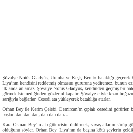
Şövalye Notüs Gladyüs, Uranha ve Keşiş Benito bataklığı geçerek Er
Liya’nın kendisini reddetmiş olmasını gururuna yediremez, bunun ezik
ilk anda anlamaz. Şövalye Notüs Gladyüs, kendinden geçmiş bir halde
görmek istemediğinden gözlerini kapatır. Şövalye eliyle kızın boğazı
sarığıyla bağlarlar. Cesedi ata yükleyerek bataklığa atarlar.
Orhan Bey ile Kerim Çelebi, Demircan’ın çıplak cesedini görürler, b
başlar: dan dan dan, dan dan dan…
Kara Osman Bey’in at eğitimcisini öldürmek, savaş atlarını sürüp g
olduğunu söyler. Orhan Bey, Liya’nın da başına kötü şeylerin geldi