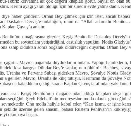
ul-Tebriz kervanına ait çok değerli kitapları görür. Sayısı on olan bu
tırır. Kerim ayağı yaralı olduğu için bir süredir evde yatmaktadır. Ken
 diye haber gönderir. Orhan Bey gitmek için izin ister, ancak babası 
Onları Daskalos Derviş’e anlattığını, onun da “Allah adamıdır Benito…
 Kaplan Çavuş’a anlatır.
nito’nun mağarasına girerler. Keşiş Benito ile Daskalos Derviş’in 
rmeden bu soysuzlara yetiştirdiğini, casusluk yaptığını, Notüs Gladyüs
a sahip olduktan sonra boğarak öldüreceğini duyarlar. Orhan Bey ve ar
çağırtır. Mavro mağarada duyduklarını anlatır. Yaptığı hainliklerin, k
ndeki kısa kargıyı Dündar Bey’e saplar, onu öldürür. Bacıbey, savaşçı 
adyüs, Uranha ve Pervane Subaşı giderken Mavro, Şövalye Notüs Glady
han’a gelirler. Mavro, Uranha ile kılıç tutuşur, Kerimcan da Şövalye N
ubaşı da bataklıktan çıktığı sırada Kaplan Çavuş tarafından yakalanır, K
duvara asar. Keşiş Benito’nun mağarasından aldığı kitapları okşar gib
pları seçtiğini, Şeyh Edebali’nin medresesine molla olarak gireceğini s
 sevmektedir. Onu molla haliyle kabul eder, “Karı kısmı, er işine karı
ir şekilde üzerine gelen anasını, babası Rüstem Pehlivan’ın kükreyişiyl
me’yi okumaya başlar.
yınız…