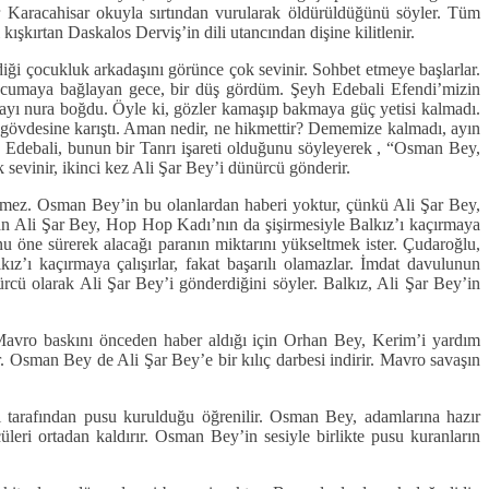
Karacahisar okuyla sırtından vurularak öldürüldüğünü söyler. Tüm
 kışkırtan Daskalos Derviş’in dili utancından dişine kilitlenir.
ği çocukluk arkadaşını görünce çok sevinir. Sohbet etmeye başlarlar.
lı cumaya bağlayan gece, bir düş gördüm. Şeyh Edebali Efendi’mizin
nyayı nura boğdu. Öyle ki, gözler kamaşıp bakmaya güç yetisi kalmadı.
, gövdesine karıştı. Aman nedir, ne hikmettir? Dememize kalmadı, ayın
 Edebali, bunun bir Tanrı işareti olduğunu söyleyerek , “Osman Bey,
sevinir, ikinci kez Ali Şar Bey’i dünürcü gönderir.
vermez. Osman Bey’in bu olanlardan haberi yoktur, çünkü Ali Şar Bey,
lan Ali Şar Bey, Hop Hop Kadı’nın da şişirmesiyle Balkız’ı kaçırmaya
u öne sürerek alacağı paranın miktarını yükseltmek ister. Çudaroğlu,
ız’ı kaçırmaya çalışırlar, fakat başarılı olamazlar. İmdat davulunun
cü olarak Ali Şar Bey’i gönderdiğini söyler. Balkız, Ali Şar Bey’in
Mavro baskını önceden haber aldığı için Orhan Bey, Kerim’i yardım
. Osman Bey de Ali Şar Bey’e bir kılıç darbesi indirir. Mavro savaşın
 tarafından pusu kurulduğu öğrenilir. Osman Bey, adamlarına hazır
leri ortadan kaldırır. Osman Bey’in sesiyle birlikte pusu kuranların