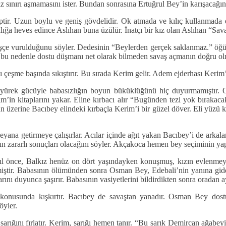
iz sınırı aşmamasını ister. Bundan sonrasına Ertuğrul Bey’in karışacağını
iptir. Uzun boylu ve geniş gövdelidir. Ok atmada ve kılıç kullanmada 
lığa heves edince Aslıhan buna üzülür. İnatçı bir kız olan Aslıhan “Sa
çe vurulduğunu söyler. Dedesinin “Beylerden gerçek saklanmaz.” öğüdü
i bu nedenle dostu düşmanı net olarak bilmeden savaş açmanın doğru ol
çeşme başında sıkıştırır. Bu sırada Kerim gelir. Adem ejderhası Kerim’e
yürek gücüyle babasızlığın boyun büküklüğünü hiç duyurmamıştır. Oğ
m’in kitaplarını yakar. Eline kırbacı alır “Bugünden tezi yok bırakaca
n üzerine Bacıbey elindeki kırbaçla Kerim’i bir güzel döver. Eli yüzü 
na getirmeye çalışırlar. Acılar içinde ağıt yakan Bacıbey’i de arkalar
manın zararlı sonuçları olacağını söyler. Akçakoca hemen bey seçiminin y
 önce, Balkız henüz on dört yaşındayken konuşmuş, kızın evlenmeye 
ştir. Babasının ölümünden sonra Osman Bey, Edebali’nin yanına gider
ı duyunca şaşırır. Babasının vasiyetlerini bildirdikten sonra oradan ayr
ı konusunda kışkırtır. Bacıbey de savaştan yanadır. Osman Bey do
öyler.
arığını fırlatır. Kerim, sarığı hemen tanır. “Bu sarık Demircan ağabeyi