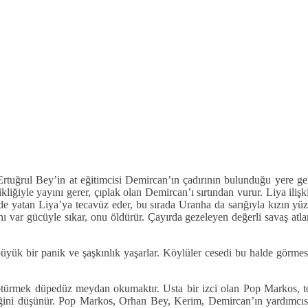
tuğrul Bey’in at eğitimcisi Demircan’ın çadırının bulunduğu yere gel
liğiyle yayını gerer, çıplak olan Demircan’ı sırtından vurur. Liya ili
 yatan Liya’ya tecavüz eder, bu sırada Uranha da sarığıyla kızın yüzün
nı var gücüyle sıkar, onu öldürür. Çayırda gezeleyen değerli savaş atla
üyük bir panik ve şaşkınlık yaşarlar. Köylüler cesedi bu halde görmes
ötürmek düpedüz meydan okumaktır. Usta bir izci olan Pop Markos, topr
ğini düşünür. Pop Markos, Orhan Bey, Kerim, Demircan’ın yardımcısı E