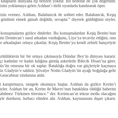
 kitapların dünyada eşi benzeri yoktur. Bu nedenle de çok değerlidir.
disini yoklamaya gelen Aslıhan’ı türlü oyunlarla kandırarak öper.
izin vermez. Aslıhan, Balabancık ile sohbet eder. Balabancık, Keşiş
 gönlünü etmek günah değildir, sevaptır.” diyerek güldüğünü söyler.
konuşmalarını gizlice dinlerler. Bu konuşmalardan Keşiş Benito’nun
’ün Demircan’ı nasıl arkadan vurduğunu, Liya’ya tecavüz ettiğini, onu
kadaşları ortaya çıkarlar, Keşiş Benito’yu kendi zehirli hançeriyle
ötülüklerin bir bir ortaya çıkmasıyla Dündar Bey’in dünyası kararır.
kadınlar ve kadın kılığına girmiş askerlerle Bilecik Hisarı’na girer.
üs’ün omzuna bir ok saplar. Bataklığa doğru var güçleriyle kaçmaya
otüs Gladyüs’e saldırır. Şövalye Notüs Gladyüs’ün ayağı boğşluğa gelir
aracahisar zindanına atılır.
i karıştırmaya, rastgele okumaya başlar. Aslıhan da gizlice Kerim’i
öyler. Aslıhan bir an, Kerim ile Mavro’nun bataklıkta öldüğü haberini
şabilmez Türkmen töresince.” der. Kerimcan’ın tekrar molla olacağını
e durdurur, kırbacı elinden alır. Aslıhan, kaynanasını dışarı çıkarır.