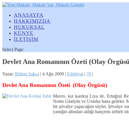
ANASAYFA
HAKKIMIZDA
HUKUKSAL
KÜNYE
İLETİŞİM
Select Page
Devlet Ana Romanının Özeti (Olay Örgüsü
Yazar:
Bülent Sakça
|
4 Ağu 2009
|
Edebiyat
|
70
|
Devlet Ana Romanının Özeti (Olay Örgüsü)
Mavro, kız kardeşi Liya ile, Ertuğrul Be
Notüs Gladyüs ve Uranha hana gelirler. Ma
bir şövalye yapacağını söyler. Şövalye son
yastığın altından aldığı hançerin zehirli 