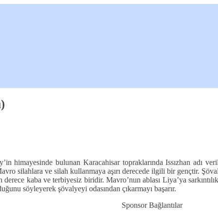
)
y’in himayesinde bulunan Karacahisar topraklarında Issızhan adı veri
vro silahlara ve silah kullanmaya aşırı derecede ilgili bir gençtir. Şö
 derece kaba ve terbiyesiz biridir. Mavro’nun ablası Liya’ya sarkıntılı
olduğunu söyleyerek şövalyeyi odasından çıkarmayı başarır.
Sponsor Bağlantılar