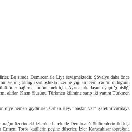
irler. Bu sırada Demircan ile Liya sevişmektedir. Şövalye daha önce
şkinin vermiş olduğu sarhoşlukla üzerine yığılan Demircan’ın öldüğünü
ü örter bağırmasını önlemek için. Ayrıca arkadaşının yaptığı pisliği
rını alırlar. Kızın ölüsünü Türkmen kilimine sarıp iki yanını Türkmen
in diye hemen giydirirler. Orhan Bey, “baskın var” işaretini vurmaya
ağın üzerindeki izlerden hareketle Demircan’ı öldürenlerin iki kişi
rmeni Toros katillerin peşine düşerler. İzler Karacahisar toprağına