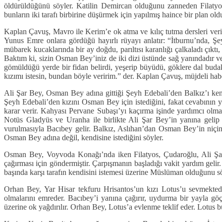
öldürüldüğünü söyler. Katilin Demircan olduğunu zanneden Filaty
bunların iki tarafı birbirine düşürmek için yapılmış haince bir plan oldu
Kaplan Çavuş, Mavro ile Kerim’e ok atma ve kılıç tutma dersleri ver
Yunus Emre onlara gördüğü hayırlı rüyayı anlatır: “İtburnu’nda, Ş
mübarek kucaklarında bir ay doğdu, parıltısı karanlığı çalkaladı çık
Baktım ki, sizin Osman Bey’iniz de iki dizi üstünde sağ yanındadır v
gömüldüğü yerde bir fidan belirdi, yeşerip büyüdü, göklere dal bud
kızımı istesin, bundan böyle veririm.” der. Kaplan Çavuş, müjdeli hab
Ali Şar Bey, Osman Bey adına gittiği Şeyh Edebali’den Balkız’ı kend
Şeyh Edebali’den kızını Osman Bey için istediğini, fakat cevabının 
karar verir. Kahyası Pervane Subaşı’yı kaçırma işinde yardımcı olma
Notüs Gladyüs ve Uranha ile birlikte Ali Şar Bey’in yanına gelip pa
vurulmasıyla Bacıbey gelir. Balkız, Aslıhan’dan Osman Bey’in niçin
Osman Bey adına değil, kendisine istediğini söyler.
Osman Bey, Voyvoda Konağı’nda iken Filatyos, Çudaroğlu, Ali Şar 
çağırması için göndermiştir. Çarpışmanın başladığı vakit yardım geli
başında karşı tarafın kendisini istemesi üzerine Müslüman olduğunu sö
Orhan Bey, Yar Hisar tekfuru Hrisantos’un kızı Lotus’u sevmekted
olmalarını emreder. Bacıbey’i yanına çağırır, uydurma bir yayla göç
üzerine ok yağdırılır. Orhan Bey, Lotus’a evlenme teklif eder. Lotus bu