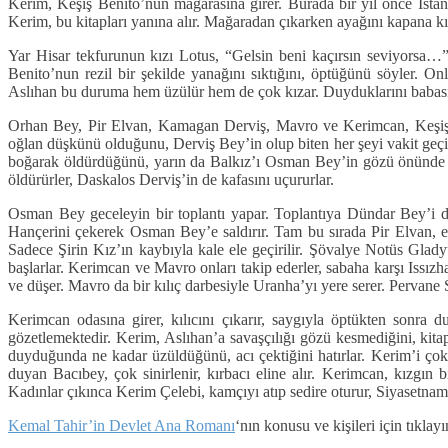
Kerim, Keşiş Benito’nun mağarasına girer. Burada bir yıl önce İstanb
Kerim, bu kitapları yanına alır. Mağaradan çıkarken ayağını kapana kıs
Yar Hisar tekfurunun kızı Lotus, “Gelsin beni kaçırsın seviyorsa…”
Benito’nun rezil bir şekilde yanağını sıktığını, öptüğünü söyler. 
Aslıhan bu duruma hem üzülür hem de çok kızar. Duyduklarını babası
Orhan Bey, Pir Elvan, Kamagan Derviş, Mavro ve Kerimcan, Keşiş Be
oğlan düşkünü olduğunu, Derviş Bey’in olup biten her şeyi vakit geçi
boğarak öldürdüğünü, yarın da Balkız’ı Osman Bey’in gözü önünde on
öldürürler, Daskalos Derviş’in de kafasını uçururlar.
Osman Bey geceleyin bir toplantı yapar. Toplantıya Dündar Bey’i de 
Hançerini çekerek Osman Bey’e saldırır. Tam bu sırada Pir Elvan, eli
Sadece Şirin Kız’ın kaybıyla kale ele geçirilir. Şövalye Notüs Gl
başlarlar. Kerimcan ve Mavro onları takip ederler, sabaha karşı Issız
ve düşer. Mavro da bir kılıç darbesiyle Uranha’yı yere serer. Pervane S
Kerimcan odasına girer, kılıcını çıkarır, saygıyla öptükten sonra 
gözetlemektedir. Kerim, Aslıhan’a savaşçılığı gözü kesmediğini, kita
duyduğunda ne kadar üzüldüğünü, acı çektiğini hatırlar. Kerim’i çok
duyan Bacıbey, çok sinirlenir, kırbacı eline alır. Kerimcan, kızgın b
Kadınlar çıkınca Kerim Çelebi, kamçıyı atıp sedire oturur, Siyasetna
Kemal Tahir’in Devlet Ana Romanı
‘nın konusu ve kişileri için tıkla