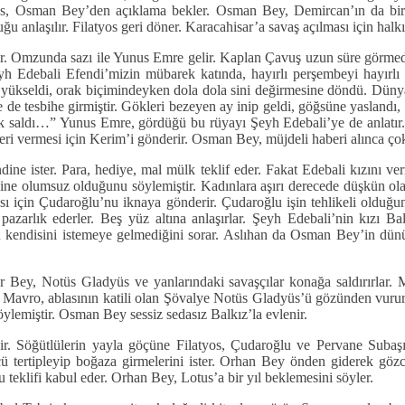
os, Osman Bey’den açıklama bekler. Osman Bey, Demircan’ın da bir 
ğu anlaşılır. Filatyos geri döner. Karacahisar’a savaş açılması için halkı
ir. Omzunda sazı ile Yunus Emre gelir. Kaplan Çavuş uzun süre görmedi
eyh Edebali Efendi’mizin mübarek katında, hayırlı perşembeyi hayır
tı, yükseldi, orak biçimindeyken dola dola sini değirmesine döndü. Dü
e de tesbihe girmiştir. Gökleri bezeyen ay inip geldi, göğsüne yaslandı
ak saldı…” Yunus Emre, gördüğü bu rüyayı Şeyh Edebali’ye de anlatır.
eri vermesi için Kerim’i gönderir. Osman Bey, müjdeli haberi alınca çok 
ine ister. Para, hediye, mal mülk teklif eder. Fakat Edebali kızını 
yine olumsuz olduğunu söylemiştir. Kadınlara aşırı derecede düşkün o
sı için Çudaroğlu’nu iknaya gönderir. Çudaroğlu işin tehlikeli olduğun
zarlık ederler. Beş yüz altına anlaşırlar. Şeyh Edebali’nin kızı Balk
 kendisini istemeye gelmediğini sorar. Aslıhan da Osman Bey’in dünür
Bey, Notüs Gladyüs ve yanlarındaki savaşçılar konağa saldırırlar. 
r. Mavro, ablasının katili olan Şövalye Notüs Gladyüs’ü gözünden vurur
ylemiştir. Osman Bey sessiz sedasız Balkız’la evlenir.
ir. Söğütlülerin yayla göçüne Filatyos, Çudaroğlu ve Pervane Subaşı
ü tertipleyip boğaza girmelerini ister. Orhan Bey önden giderek gözcü
 teklifi kabul eder. Orhan Bey, Lotus’a bir yıl beklemesini söyler.