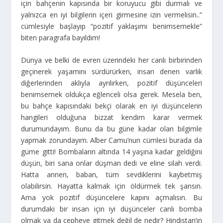
için bahçenin kapısında bir koruyucu gibi durmalı ve
yalnızca en iyi bilgilerin içeri girmesine izin vermelisin..”
cümlesiyle başlayıp “pozitif yaklaşımı benimsemekle”
biten paragrafa bayıldım!
Dünya ve belki de evren üzerindeki her canlı birbirinden
geçinerek yaşamını sürdürürken, insan denen varlık
diğerlerinden aklıyla ayrılırken, pozitif düşünceleri
benimsemek oldukça eğlenceli olsa gerek. Mesela ben,
bu bahçe kapısındaki bekçi olarak en iyi düşüncelerin
hangileri olduğuna bizzat kendim karar vermek
durumundayım. Bunu da bu güne kadar olan bilgimle
yapmak zorundayım. Alber Camu’nun cümlesi burada da
güme gitti! Bombaların altında 14 yaşına kadar geldiğini
düşün, biri sana onlar düşman dedi ve eline silah verdi.
Hatta annen, baban, tüm sevdiklerini kaybetmiş
olabilirsin. Hayatta kalmak için öldürmek tek şansın.
Ama yok pozitif düşüncelere kapını açmalısın. Bu
durumdaki bir insan için iyi düşünceler canlı bomba
olmak ya da cepheye gitmek değil de nedir? Hindistan’ın