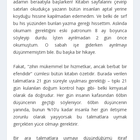
adamın beraatıyla başlarken! Kitabın sayfalarını çevirip
satırları okudukça yazarın bütün insanları aptal yerine
koyduğu hissine kapılmadan edemedim. Ve belki de sırf
bu his yüzünden bunları yazma gereği hissettim. Aslında
okumam gerektiğini eski patronum 8 ay boyunca
söyleyip durdu. İşten ayrılmadan 2 gün önce
okumuştum. O sabah işe giderken ayrılmayı
düşünmemiştim bile. Bu başka bir hikaye.
Fakat, “zihin mükemmel bir hizmetkar, ancak berbat bir
efendidir” cümlesi bütün kitabın özetidir. Burada verilen
talimatlara 21 gün süreyle uyulması gerektiği – tıpkı 21
gün kulanılan doğum kontrol hapı gibi- belki kimyasal
olarak da doğrudur. Her gün insanın kafasından 60bin
düşüncenin geçtiği söyleniyor. 60bin düşüncenin
yanında, bunun %10’u kadar insanla her gün iletişime
zorunlu olarak yaşıyorsak bu talimatlara uymak
gerçekten yüce olmayı gerektirir.
Bir ara talimatlara uymayı düşündüğümü itiraf