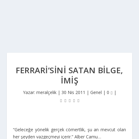
FERRARI’SINI SATAN BILGE,
IMIŞ
Yazar:
meralçelik
|
30 Nis 2011
|
Genel
|
0
|
“Geleceğe yönelik gerçek cömertlik, şu an mevcut olan
her şeyden vazgeçmeyi içerir.” Alber Camu…