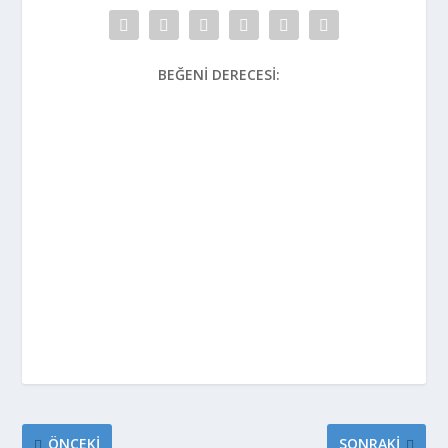
BEĞENI DERECESI:
ÖNCEKI
SONRAKI