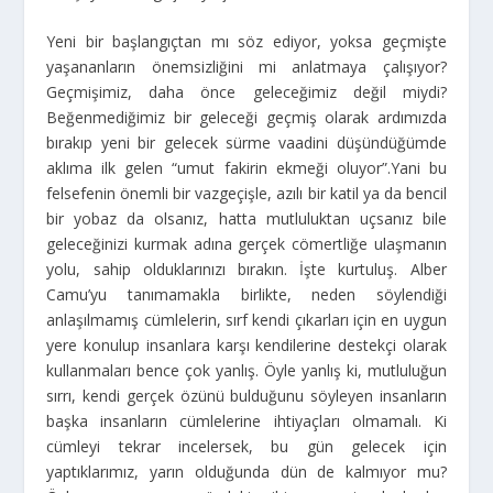
Yeni bir başlangıçtan mı söz ediyor, yoksa geçmişte
yaşananların önemsizliğini mi anlatmaya çalışıyor?
Geçmişimiz, daha önce geleceğimiz değil miydi?
Beğenmediğimiz bir geleceği geçmiş olarak ardımızda
bırakıp yeni bir gelecek sürme vaadini düşündüğümde
aklıma ilk gelen “umut fakirin ekmeği oluyor”.
Yani bu
felsefenin önemli bir vazgeçişle, azılı bir katil ya da bencil
bir yobaz da olsanız, hatta mutluluktan uçsanız bile
geleceğinizi kurmak adına gerçek cömertliğe ulaşmanın
yolu, sahip olduklarınızı bırakın. İşte kurtuluş. Alber
Camu’yu tanımamakla birlikte, neden söylendiği
anlaşılmamış cümlelerin, sırf kendi çıkarları için en uygun
yere konulup insanlara karşı kendilerine destekçi olarak
kullanmaları bence çok yanlış. Öyle yanlış ki, mutluluğun
sırrı, kendi gerçek özünü bulduğunu söyleyen insanların
başka insanların cümlelerine ihtiyaçları olmamalı. Ki
cümleyi tekrar incelersek, bu gün gelecek için
yaptıklarımız, yarın olduğunda dün de kalmıyor mu?