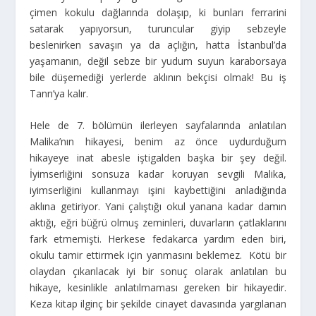
çimen kokulu dağlarında dolaşıp, ki bunları ferrarini
satarak yapıyorsun, turuncular giyip sebzeyle
beslenirken savaşın ya da açlığın, hatta İstanbul’da
yaşamanın, değil sebze bir yudum suyun karaborsaya
bile düşemediği yerlerde aklının bekçisi olmak! Bu iş
Tanrı’ya kalır.
Hele de 7. bölümün ilerleyen sayfalarında anlatılan
Malika’nın hikayesi, benim az önce uydurduğum
hikayeye inat abesle iştigalden başka bir şey değil.
İyimserliğini sonsuza kadar koruyan sevgili Malika,
iyimserliğini kullanmayı işini kaybettiğini anladığında
aklına getiriyor. Yani çalıştığı okul yanana kadar damın
aktığı, eğri büğrü olmuş zeminleri, duvarların çatlaklarını
fark etmemişti. Herkese fedakarca yardım eden biri,
okulu tamir ettirmek için yanmasını beklemez. Kötü bir
olaydan çıkarılacak iyi bir sonuç olarak anlatılan bu
hikaye, kesinlikle anlatılmaması gereken bir hikayedir.
Keza kitap ilginç bir şekilde cinayet davasında yargılanan