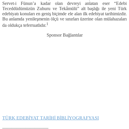
Servet-i Fünun’a kadar olan devreyi anlatan eser “Edebi
Teceddüdümüzün Zuhuru ve Tekâmülü” alt başlığı ile yeni Türk
edebiyatı konuları en geniş biçimde ele alan ilk edebiyat tarihimizdir.
Bu anlamda yenileşmenin ölçü ve sınırları üzerine olan mülahazaları
1
da oldukça teferruatlıdır.
Sponsor Bağlantılar
TÜRK EDEBİYAT TARİHİ BİBLİYOGRAFYASI
——————————