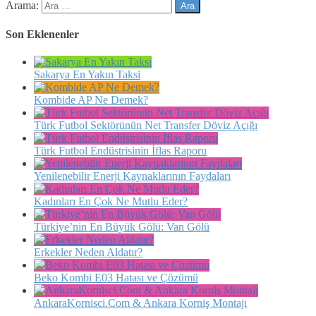
Arama:
Son Eklenenler
Sakarya En Yakın Taksi
Kombide AP Ne Demek?
Türk Futbol Sektörünün Net Transfer Döviz Açığı
Türk Futbol Endüstrisinin İflas Raporu
Yenilenebilir Enerji Kaynaklarının Faydaları
Kadınları En Çok Ne Mutlu Eder?
Türkiye’nin En Büyük Gölü: Van Gölü
Erkekler Neden Aldatır?
Beko Kombi E03 Hatası ve Çözümü
AnkaraKornisci.Com & Ankara Korniş Montajı