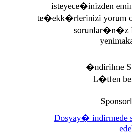
isteyece�inizden emi
te�ekk�rlerinizi yorum o
sorunlar�n�z i
yenimaka
�ndirilme S
L�tfen be
Sponsor
Dosyay� indirmede 
edeb