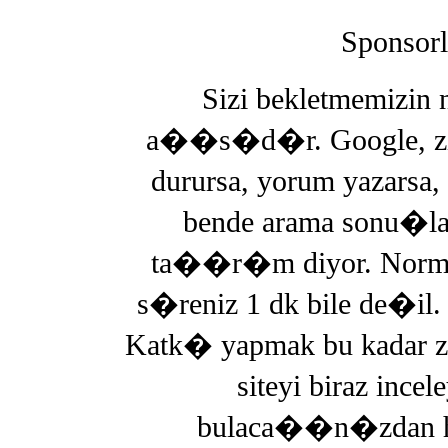
Sponsor
Sizi bekletmemizi
a��s�d�r. Google, ziy
durursa, yorum yazars
bende arama sonu�
ta��r�m diyor. Normal
s�reniz 1 dk bile de�il. 
Katk� yapmak bu kadar z
siteyi biraz ince
bulaca��n�zdan ha