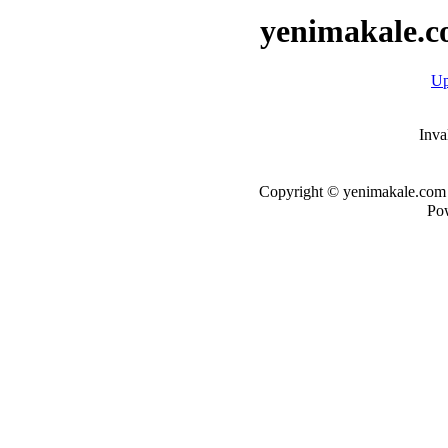
yenimakale.c
Up
Inva
Copyright © yenimakale.com d
Po