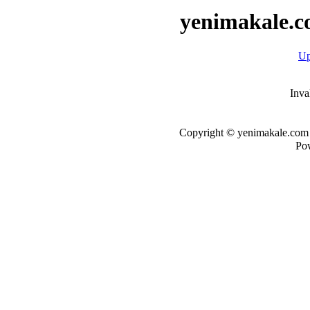
yenimakale.c
Up
Inva
Copyright © yenimakale.com d
Po