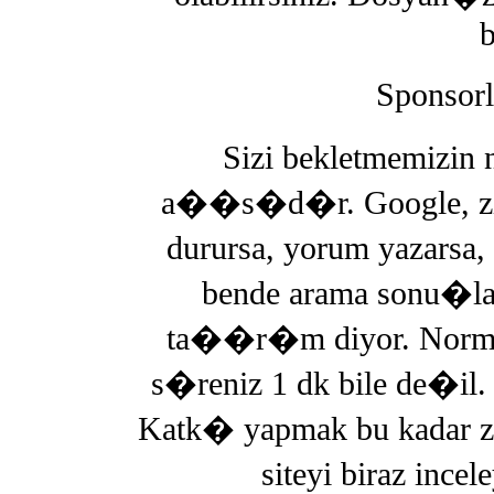
b
Sponsor
Sizi bekletmemizi
a��s�d�r. Google, ziy
durursa, yorum yazars
bende arama sonu�
ta��r�m diyor. Normal
s�reniz 1 dk bile de�il. 
Katk� yapmak bu kadar z
siteyi biraz ince