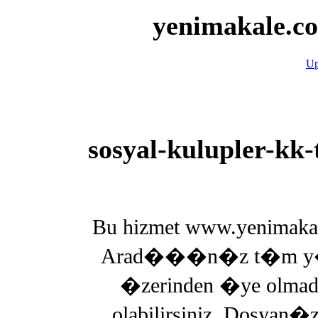
yenimakale.co
Up
sosyal-kulupler-kk-
Bu hizmet www.yenimakal
Arad���n�z t�m y�ll
�zerinden �ye olmad
olabilirsiniz. Dosyan�