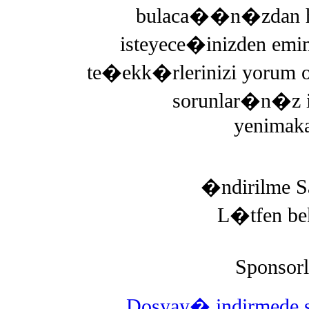
bulaca��n�zdan ha
isteyece�inizden emi
te�ekk�rlerinizi yorum o
sorunlar�n�z i
yenimaka
�ndirilme S
L�tfen be
Sponsor
Dosyay� indirmede 