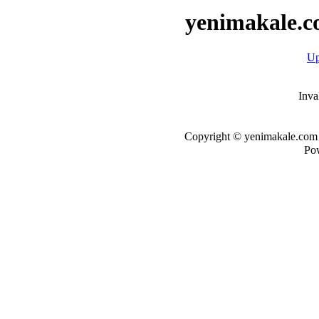
yenimakale.c
Up
Inva
Copyright © yenimakale.com d
Po