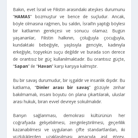
Bakın, evet İsrail ve Filistin arasındaki ateşkes durumunu
“
HAMAS
” bozmuştur ve bence de suçludur. Ancak,
böyle olmasına rağmen, bu saldırı, İsrail’in yaptığı böylesi
bir katliamın gerekçesi ve sonucu olamaz. Bugün
yaşananlar, Filistin halkının, çoluğuyla çocuğuyla,
kundaktaki bebeğiyle, yaşlısıyla genciyle, kadınıyla
erkeğiyle, topyekün suçu değildir ve burada son derece
de orantısız bir güç kullanılmaktadır. Bu orantısız güçte,
“
Sapan
” ile “
Havan
” karşı karşıya kalmıştır.
Bu bir savaş durumudur, bir işgaldir ve insanlık dışıdır. Bu
katliama, “
Dinler arası bir savaş
” gözüyle zinhar
bakılmamalı, insani boyutu ön plana çıkartılarak, uluslar
arası hukuk, biran evvel devreye sokulmalıdır.
Barışın sağlanması, demokrasi kültürünün her
coğrafyada gelişebilmesi, zenginleştirilmesi, geçerlilik
kazanabilmesi ve uygulanan çifte standartlardan, iki
yüzlülüklerden uzaklaşılması amacıyla asıl görev,