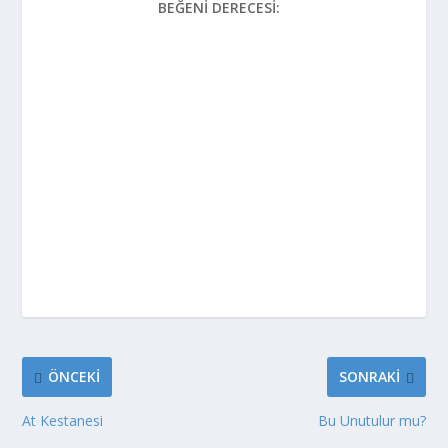
BEĞENI DERECESI:
ÖNCEKI
SONRAKI
At Kestanesi
Bu Unutulur mu?