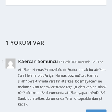
1 YORUM VAR
R.Sercan Somuncu
16 Ocak 2009 üzerinde 12:23 de
Ate?kesi Hamas’?n bozdu?u do?rudur ancak bu ate?kes
?srail lehine oldu?u için Hamas bozmu?tur. Hamas
silah? b?rakt???nda ?srail’in ate?kesi bozmayaca?? ne
malum? Sizin topraklar?n?zda i?gal güçleri varken silah?
n?z? b?rakman?z durumunda ate?kes yapar m?yd?n?z?
Sanki bu ate?kes durumunda ?srail o topraklardan ç?
kacak.