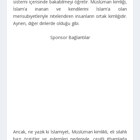
sistemi içerisinde bakabilmeyi öğretir. Müslüman kimliği,
İslam’a inanan ve kendilerini İslam’a olan
mensubiyetleriyle nitelendiren insanların ortak kimliğidir.
Aynen, diğer dinlerde olduğu gibi.
Sponsor Bağlantılar
Ancak, ne yazık ki İslamiyet, Müslüman kimlikli, eli silahlı
bazı örgütler ve eylemleri nedeniyle, çeşitli ithamlarla