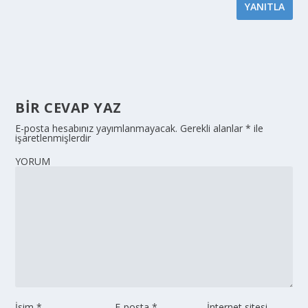
YANITLA
BIR CEVAP YAZ
E-posta hesabınız yayımlanmayacak.
Gerekli alanlar
*
ile
işaretlenmişlerdir
YORUM
İsim
*
E-posta
*
İnternet sitesi