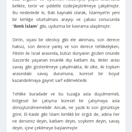
birlikte, terör ve şiddetle özdeşleştirilmeye çalışılmıştır.
Bu nedenledir ki, Batı kaynaklı olarak, İslamiyet’in yeni
bir kimliğe oturtulması arayışı ve çabası sonucunda
“
Ilımlı İslam
” gibi, uydurma bir kavrama ulaşılmıştır.
Din’in, siyasi bir ideoloji gibi ele alınması, son derece
haksız, son derece yanlış ve son derece tehlikeliyken,
Filistin ile İsrail arasında, bütün dünyanın gözleri önünde
Gazze’de yaşanan insanlık dışı katliam da, dinler arası
savaş gibi gösterilmeye çalışılmakta, iki ülke, iki toplum
arasındaki savaş durumuna, küresel bir boyut
kazandırılmaya gayret sarf edilmektedir.
Tehlike buradadır ve bu tuzağa asla düşülmemeli,
bölgesel bir çatışma küresel bir çatışmaya asla
dönüştürülmemelidir. Ancak, ne yazık ki son görüntüye
göre; El-Kaide gibi İslam kimlikli bir örgüt de, adına her
ne derseniz deyin, katliam deyin, soykırım deyin, savaş
deyin, içine çekilmeye başlanmıştır.