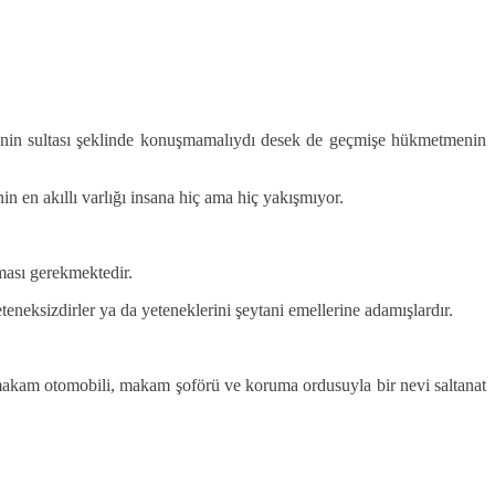
zümrenin sultası şeklinde konuşmamalıydı desek de geçmişe hükmetmenin
in en akıllı varlığı insana hiç ama hiç yakışmıyor.
ması gerekmektedir.
eneksizdirler ya da yeteneklerini şeytani emellerine adamışlardır.
, makam otomobili, makam şoförü ve koruma ordusuyla bir nevi saltanat