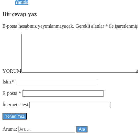
Yanıtla
Bir cevap yaz
E-posta hesabınız yayımlanmayacak.
Gerekli alanlar
*
ile işaretlenmiş
YORUM
İsim
*
E-posta
*
İnternet sitesi
Arama: