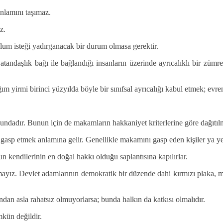
anlamını taşımaz.
z.
lum isteği yadırganacak bir durum olmasa gerektir.
 vatandaşlık bağı ile bağlandığı insanların üzerinde ayrıcalıklı bir 
m yirmi birinci yüzyılda böyle bir sınıfsal ayrıcalığı kabul etmek; evren
undadır. Bunun için de makamların hakkaniyet kriterlerine göre dağıtıl
 gasp etmek anlamına gelir. Genellikle makamını gasp eden kişiler ya yet
un kendilerinin en doğal hakkı olduğu saplantısına kapılırlar.
aramayız. Devlet adamlarının demokratik bir düzende dahi kırmızı plaka
ndan asla rahatsız olmuyorlarsa; bunda halkın da katkısı olmalıdır.
kün değildir.