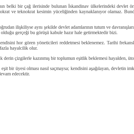
n belki bir çağ ilerisinde bulunan İskandinav ülkelerindeki devlet ö
aristokrat ve teknokrat kesimin yüceliğinden kaynaklanıyor olamaz. Bu
doğrudan ilişkiliyse aynı şekilde devlet adamlarının tutum ve davranışlar
 olduğu gerçeği bu görüşü kabule hazır hale getirmektedir bizi.
 kendisini hor gören yöneticileri reddetmesi beklenemez. Tarihi frekans
fazla hayalcilik olur.
rak derin çizgilerle kazınmış bir toplumun eşitlik beklemesi hayalden, ü
eşit bir üyesi olması nasıl saçmaysa; kendisini aşağılayan, devletin imkâ
devam edecektir.