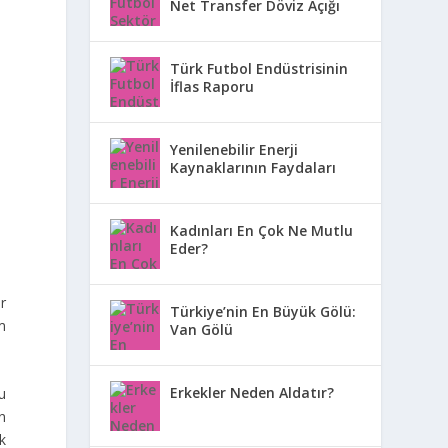
Net Transfer Döviz Açığı
Türk Futbol Endüstrisinin
İflas Raporu
Yenilenebilir Enerji
Kaynaklarının Faydaları
Kadınları En Çok Ne Mutlu
Eder?
r
Türkiye’nin En Büyük Gölü:
im
Van Gölü
Erkekler Neden Aldatır?
u
ın
ik