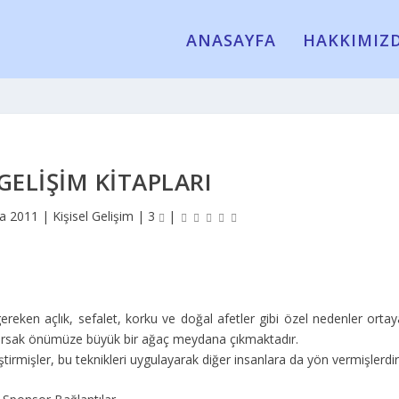
ANASAYFA
HAKKIMIZ
 GELIŞIM KITAPLARI
ra 2011
|
Kişisel Gelişim
|
3
|
ereken açlık, sefalet, korku ve doğal afetler gibi özel nedenler ortay
ayırırsak önümüze büyük bir ağaç meydana çıkmaktadır.
iştirmişler, bu teknikleri uygulayarak diğer insanlara da yön vermişlerdir