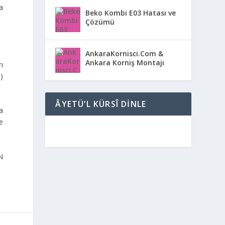
ta
Beko Kombi E03 Hatası ve
Çözümü
AnkaraKornisci.Com &
Ankara Korniş Montajı
rı
 )
ÂYETÜ’L KÜRSÎ DINLE
a
e
N