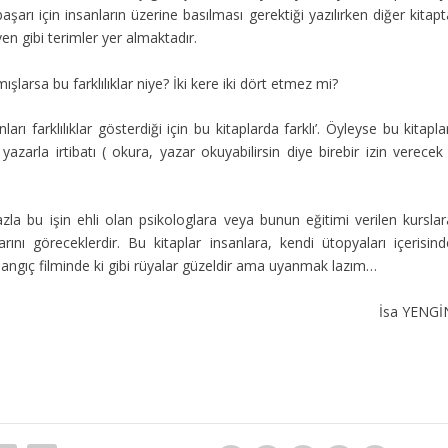
 başarı için insanların üzerine basılması gerektiği yazılırken diğer kitap
en gibi terimler yer almaktadır.
ışlarsa bu farklılıklar niye? İki kere iki dört etmez mi?
nları farklılıklar gösterdiği için bu kitaplarda farklı’. Öyleyse bu kitapla
yazarla irtibatı ( okura, yazar okuyabilirsin diye birebir izin verecek
azla bu işin ehli olan psikologlara veya bunun eğitimi verilen kurslar
rını göreceklerdir. Bu kitaplar insanlara, kendi ütopyaları içerisind
angıç filminde ki gibi rüyalar güzeldir ama uyanmak lazım…
İsa YENGİ