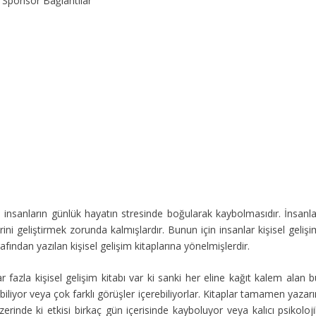
Sponsor Bağlantılar
 insanların günlük hayatın stresinde boğularak kaybolmasıdır. İnsanla
ini geliştirmek zorunda kalmışlardır. Bunun için insanlar kişisel geliş
afından yazılan kişisel gelişim kitaplarına yönelmişlerdir.
azla kişisel gelişim kitabı var ki sanki her eline kağıt kalem alan b
labiliyor veya çok farklı görüşler içerebiliyorlar. Kitaplar tamamen yazar
üzerinde ki etkisi birkaç gün içerisinde kayboluyor veya kalıcı psikoloj