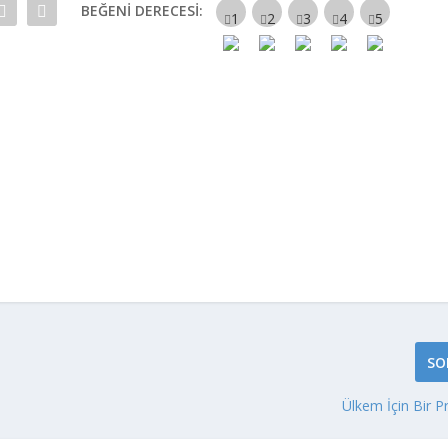
BEĞENI DERECESI:
SO
Ülkem İçin Bir 