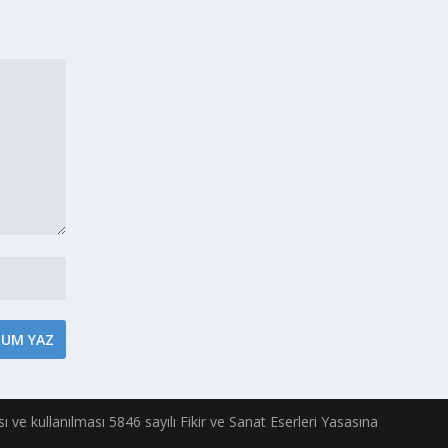
ası ve kullanılması 5846 sayılı Fikir ve Sanat Eserleri Yasasına