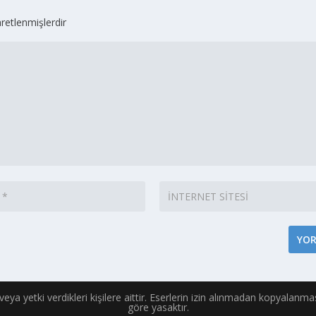
aretlenmişlerdir
e veya yetki verdikleri kişilere aittir. Eserlerin izin alınmadan kopyalanm
göre yasaktır.