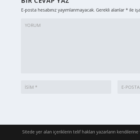
BIR CEVAP YAZ
E-posta hesabınız yayımlanmayacak.
Gerekli alanlar
*
ile iş
Sitede yer alan içeriklerin telif hakları yazarların kendilerin