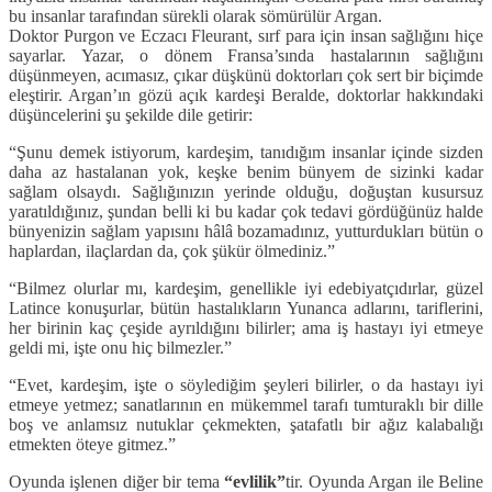
bu insanlar tarafından sürekli olarak sömürülür Argan.
Doktor Purgon ve Eczacı Fleurant, sırf para için insan sağlığını hiçe
sayarlar. Yazar, o dönem Fransa’sında hastalarının sağlığını
düşünmeyen, acımasız, çıkar düşkünü doktorları çok sert bir biçimde
eleştirir. Argan’ın gözü açık kardeşi Beralde, doktorlar hakkındaki
düşüncelerini şu şekilde dile getirir:
“Şunu demek istiyorum, kardeşim, tanıdığım insanlar içinde sizden
daha az hastalanan yok, keşke benim bünyem de sizinki kadar
sağlam olsaydı. Sağlığınızın yerinde olduğu, doğuştan kusursuz
yaratıldığınız, şundan belli ki bu kadar çok tedavi gördüğünüz halde
bünyenizin sağlam yapısını hâlâ bozamadınız, yutturdukları bütün o
haplardan, ilaçlardan da, çok şükür ölmediniz.”
“Bilmez olurlar mı, kardeşim, genellikle iyi edebiyatçıdırlar, güzel
Latince konuşurlar, bütün hastalıkların Yunanca adlarını, tariflerini,
her birinin kaç çeşide ayrıldığını bilirler; ama iş hastayı iyi etmeye
geldi mi, işte onu hiç bilmezler.”
“Evet, kardeşim, işte o söylediğim şeyleri bilirler, o da hastayı iyi
etmeye yetmez; sanatlarının en mükemmel tarafı tumturaklı bir dille
boş ve anlamsız nutuklar çekmekten, şatafatlı bir ağız kalabalığı
etmekten öteye gitmez.”
Oyunda işlenen diğer bir tema
“evlilik”
tir. Oyunda Argan ile Beline