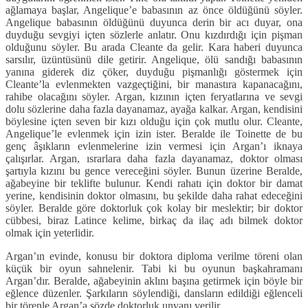
ağlamaya başlar, Angelique’e babasının az önce öldüğünü söyler.
Angelique babasının öldüğünü duyunca derin bir acı duyar, ona
duyduğu sevgiyi içten sözlerle anlatır. Onu kızdırdığı için pişman
olduğunu söyler. Bu arada Cleante da gelir. Kara haberi duyunca
sarsılır, üzüntüsünü dile getirir. Angelique, ölü sandığı babasının
yanına giderek diz çöker, duyduğu pişmanlığı göstermek için
Cleante’la evlenmekten vazgeçtiğini, bir manastıra kapanacağını,
rahibe olacağını söyler. Argan, kızının içten feryatlarına ve sevgi
dolu sözlerine daha fazla dayanamaz, ayağa kalkar. Argan, kendisini
böylesine içten seven bir kızı olduğu için çok mutlu olur. Cleante,
Angelique’le evlenmek için izin ister. Beralde ile Toinette de bu
genç âşıkların evlenmelerine izin vermesi için Argan’ı iknaya
çalışırlar. Argan, ısrarlara daha fazla dayanamaz, doktor olması
şartıyla kızını bu gence vereceğini söyler. Bunun üzerine Beralde,
ağabeyine bir teklifte bulunur. Kendi rahatı için doktor bir damat
yerine, kendisinin doktor olmasını, bu şekilde daha rahat edeceğini
söyler. Beralde göre doktorluk çok kolay bir meslektir; bir doktor
cübbesi, biraz Latince kelime, birkaç da ilaç adı bilmek doktor
olmak için yeterlidir.
Argan’ın evinde, konusu bir doktora diploma verilme töreni olan
küçük bir oyun sahnelenir. Tabi ki bu oyunun başkahramanı
Argan’dır. Beralde, ağabeyinin aklını başına getirmek için böyle bir
eğlence düzenler. Şarkıların söylendiği, dansların edildiği eğlenceli
bir törenle Argan’a sözde doktorluk unvanı verilir.