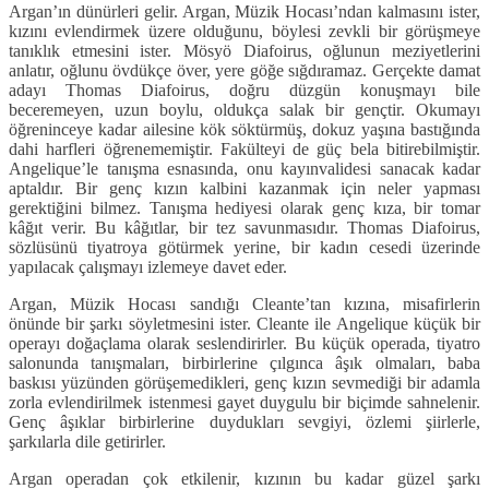
Argan’ın dünürleri gelir. Argan, Müzik Hocası’ndan kalmasını ister,
kızını evlendirmek üzere olduğunu, böylesi zevkli bir görüşmeye
tanıklık etmesini ister. Mösyö Diafoirus, oğlunun meziyetlerini
anlatır, oğlunu övdükçe över, yere göğe sığdıramaz. Gerçekte damat
adayı Thomas Diafoirus, doğru düzgün konuşmayı bile
beceremeyen, uzun boylu, oldukça salak bir gençtir. Okumayı
öğreninceye kadar ailesine kök söktürmüş, dokuz yaşına bastığında
dahi harfleri öğrenememiştir. Fakülteyi de güç bela bitirebilmiştir.
Angelique’le tanışma esnasında, onu kayınvalidesi sanacak kadar
aptaldır. Bir genç kızın kalbini kazanmak için neler yapması
gerektiğini bilmez. Tanışma hediyesi olarak genç kıza, bir tomar
kâğıt verir. Bu kâğıtlar, bir tez savunmasıdır. Thomas Diafoirus,
sözlüsünü tiyatroya götürmek yerine, bir kadın cesedi üzerinde
yapılacak çalışmayı izlemeye davet eder.
Argan, Müzik Hocası sandığı Cleante’tan kızına, misafirlerin
önünde bir şarkı söyletmesini ister. Cleante ile Angelique küçük bir
operayı doğaçlama olarak seslendirirler. Bu küçük operada, tiyatro
salonunda tanışmaları, birbirlerine çılgınca âşık olmaları, baba
baskısı yüzünden görüşemedikleri, genç kızın sevmediği bir adamla
zorla evlendirilmek istenmesi gayet duygulu bir biçimde sahnelenir.
Genç âşıklar birbirlerine duydukları sevgiyi, özlemi şiirlerle,
şarkılarla dile getirirler.
Argan operadan çok etkilenir, kızının bu kadar güzel şarkı