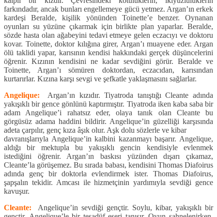
kalpli bir kızdır. Çevresindeki kötülüklerin, ikiyüzlülüklerin
farkındadır, ancak bunları engellemeye gücü yetmez. Argan’ın erkek
kardeşi Beralde, kişilik yönünden Toinette’e benzer. Oynanan
oyunları su yüzüne çıkarmak için birlikte plan yaparlar. Beralde,
sözde hasta olan ağabeyini tedavi etmeye gelen eczacıyı ve doktoru
kovar. Toinette, doktor kılığına girer, Argan’ı muayene eder. Argan
ölü taklidi yapar, karısının kendisi hakkındaki gerçek düşüncelerini
öğrenir. Kızının kendisini ne kadar sevdiğini görür. Beralde ve
Toinette, Argan’ı sömüren doktordan, eczacıdan, karısından
kurtarırlar. Kızına karşı sevgi ve şefkatle yaklaşmasını sağlarlar.
Angelique:
Argan’ın kızıdır. Tiyatroda tanıştığı Cleante adında
yakışıklı bir gence gönlünü kaptırmıştır. Tiyatroda iken kaba saba bir
adam Angelique’i rahatsız eder, olaya tanık olan Cleante bu
görgüsüz adama haddini bildirir. Angelique’in güzelliği karşısında
adeta çarpılır, genç kıza âşık olur. Aşk dolu sözlerle ve kibar
davranışlarıyla Angelique’in kalbini kazanmayı başarır. Angelique,
aldığı bir mektupla bu yakışıklı gencin kendisiyle evlenmek
istediğini öğrenir. Argan’ın baskısı yüzünden dışarı çıkamaz,
Cleante’la görüşemez. Bu sırada babası, kendisini Thomas Diafoirus
adında genç bir doktorla evlendirmek ister. Thomas Diafoirus,
şapşalın tekidir. Amcası ile hizmetçinin yardımıyla sevdiği gence
kavuşur.
Cleante:
Angelique’in sevdiği gençtir. Soylu, kibar, yakışıklı bir
gençtir. Angelique’le bir tesadüf eseri tanışır. Oyun sahnelenirken,