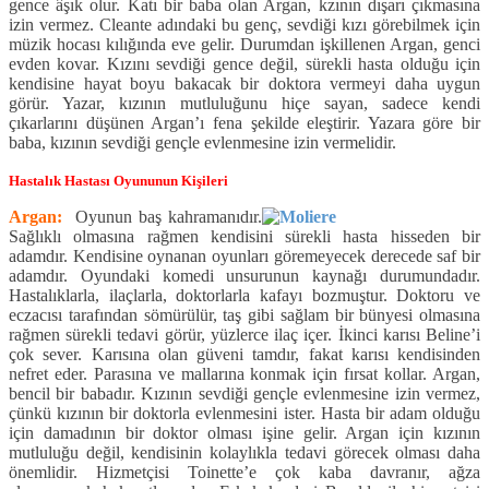
gence âşık olur. Katı bir baba olan Argan, kzının dışarı çıkmasına
izin vermez. Cleante adındaki bu genç, sevdiği kızı görebilmek için
müzik hocası kılığında eve gelir. Durumdan işkillenen Argan, genci
evden kovar. Kızını sevdiği gence değil, sürekli hasta olduğu için
kendisine hayat boyu bakacak bir doktora vermeyi daha uygun
görür. Yazar, kızının mutluluğunu hiçe sayan, sadece kendi
çıkarlarını düşünen Argan’ı fena şekilde eleştirir. Yazara göre bir
baba, kızının sevdiği gençle evlenmesine izin vermelidir.
Hastalık Hastası Oyununun Kişileri
Argan:
Oyunun baş kahramanıdır.
Sağlıklı olmasına rağmen kendisini sürekli hasta hisseden bir
adamdır. Kendisine oynanan oyunları göremeyecek derecede saf bir
adamdır. Oyundaki komedi unsurunun kaynağı durumundadır.
Hastalıklarla, ilaçlarla, doktorlarla kafayı bozmuştur. Doktoru ve
eczacısı tarafından sömürülür, taş gibi sağlam bir bünyesi olmasına
rağmen sürekli tedavi görür, yüzlerce ilaç içer. İkinci karısı Beline’i
çok sever. Karısına olan güveni tamdır, fakat karısı kendisinden
nefret eder. Parasına ve mallarına konmak için fırsat kollar. Argan,
bencil bir babadır. Kızının sevdiği gençle evlenmesine izin vermez,
çünkü kızının bir doktorla evlenmesini ister. Hasta bir adam olduğu
için damadının bir doktor olması işine gelir. Argan için kızının
mutluluğu değil, kendisinin kolaylıkla tedavi görecek olması daha
önemlidir. Hizmetçisi Toinette’e çok kaba davranır, ağza