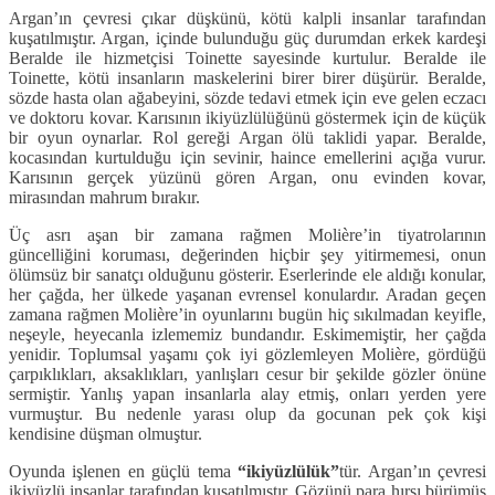
Argan’ın çevresi çıkar düşkünü, kötü kalpli insanlar tarafından
kuşatılmıştır. Argan, içinde bulunduğu güç durumdan erkek kardeşi
Beralde ile hizmetçisi Toinette sayesinde kurtulur. Beralde ile
Toinette, kötü insanların maskelerini birer birer düşürür. Beralde,
sözde hasta olan ağabeyini, sözde tedavi etmek için eve gelen eczacı
ve doktoru kovar. Karısının ikiyüzlülüğünü göstermek için de küçük
bir oyun oynarlar. Rol gereği Argan ölü taklidi yapar. Beralde,
kocasından kurtulduğu için sevinir, haince emellerini açığa vurur.
Karısının gerçek yüzünü gören Argan, onu evinden kovar,
mirasından mahrum bırakır.
Üç asrı aşan bir zamana rağmen Molière’in tiyatrolarının
güncelliğini koruması, değerinden hiçbir şey yitirmemesi, onun
ölümsüz bir sanatçı olduğunu gösterir. Eserlerinde ele aldığı konular,
her çağda, her ülkede yaşanan evrensel konulardır. Aradan geçen
zamana rağmen Molière’in oyunlarını bugün hiç sıkılmadan keyifle,
neşeyle, heyecanla izlememiz bundandır. Eskimemiştir, her çağda
yenidir. Toplumsal yaşamı çok iyi gözlemleyen Molière, gördüğü
çarpıklıkları, aksaklıkları, yanlışları cesur bir şekilde gözler önüne
sermiştir. Yanlış yapan insanlarla alay etmiş, onları yerden yere
vurmuştur. Bu nedenle yarası olup da gocunan pek çok kişi
kendisine düşman olmuştur.
Oyunda işlenen en güçlü tema
“ikiyüzlülük”
tür. Argan’ın çevresi
ikiyüzlü insanlar tarafından kuşatılmıştır. Gözünü para hırsı bürümüş