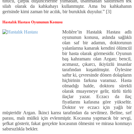
tutucu, çarpık düşüncelerine yılmadan, usanmadan saldırırken tek
silah olarak da kahkahayı kullanmıştır. Ama bu kahkahanın
gerisinde kimi zaman bir acılık, bir burukluk duyulur.” [3]
Hastalık Hastası Oyununun Konusu
Molière’in Hastalık Hastası adlı
oyununun konusu, aslında sağlıklı
olan saf bir adamın, doktorunun
yalanlarına kanarak kendini ölümcül
bir hasta olarak görmesidir. Oyunun
baş kahramanı olan Argan; bencil,
acımasız, çıkarcı, ikiyüzlü insanlar
tarafından kuşatılmıştır. Öylesine
saftır ki, çevresinde dönen dolapların
hiçbirinin farkına varamaz. Hasta
olmadığı halde, doktoru sürekli
olarak muayeneye gelir, türlü türlü
ilaçlar yazar. Eczacı da ilaç
fiyatlarını kafasına göre yükseltir.
Doktor ve eczacı için yağlı bir
müşteridir Argan. İkinci karısı tarafından da sevilmez. Beline, sırf
parası, malı mülkü için evlenmiştir. Kocasına yapmacık bir sevgi,
şefkat gösterir, fakat gerçekte kocasının ölmesini ve mirasa konmayı
sabırsızlıkla bekler.