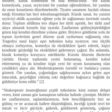
Molière, klasik komedinin en usta temsilcisidir. “Bir klasik
komedyada, yazar, seyircisini bir yandan eğlendirirken, bir yandan
da onun kusurlarını düzeltmektedir. Tiyatro sanatının faydalı olması
isteği Horatius’tan beri tekrarlanagelmiştir. Klasik sanat, bu yararın
seyirciyi ahlâk açısından eğitme yolu ile sağlanması üzerinde ısrarla
durur. Toplum ahlâkına ters düşen her türlü aşırılık, her türlü zaaf
alaya alınarak kusurlu kişi uyarılır. Zaaflarının gülünçleştirildiğini
gören kişi kendini düzeltme yoluna gider. Böylece güldürme yolu ile
topum üyelerinin genel düzene ayak uydurması sağlanmış olur.
Tragedya nasıl kişiyi aşırı tutkulara karşı uyarıyor, onu ölçülü
olmaya zorluyorsa, komedya da eksikliklere işaret ederek, kişiyi
kendinde gözlediği bu eksiklikleri gidermeye çağırır. Bu anlamda,
klasik komedya koruyucu niteliktedir. Kurulu düzenin ilkelerini
yürütür. Henüz toplumda yerini bulamamış, kendini kabul
ettirememiş ya da kendine özgü yeni bir uyum kuramamış olan
yenilikleri alaya alır. Modernleşmenin özentili ve budalaca yanını
gösterir. Öte yandan, çoğunluğun sağduyusuna aykırı gelen aşırı
tutuculuk, geçerliğini yitirmiş eski değerlere bağnazca bağlılık da
güldürüye konu edilir.” [2]
“Shakespeare insanoğlunun çeşitli tutkularını kimi zaman dehşet
veren, kimi zaman göz kamaştıran tablolar halinde çizmiştir. Molière
ise zaaflarımızın, saplantılarımızın, hele bencilliğimizin bizi ne
gülünç ve ne acınacak hallere düşürdüğünü, inceliği içinde sivri bir
mizah ve hiciv gücüyle, gülerek, güldürerek göstermiş, çağının