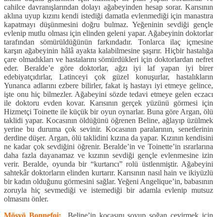
cahilce davranışlarından dolayı ağabeyinden hesap sorar. Karısının
aklına uyup kızını kendi istediği damatla evlenmediği için manastıra
kapatmayı düşünmesini doğru bulmaz. Yeğeninin sevdiği gençle
evlenip mutlu olması için elinden geleni yapar. Ağabeyinin doktorlar
tarafından sömürüldüğünün farkındadır. Tonlarca ilaç içmesine
karşın ağabeyinin hâlâ ayakta kalabilmesine şaşırır. Hiçbir hastalığa
çare olmadıkları ve hastalarını sömürdükleri için doktorlardan nefret
eder. Beralde’e göre doktorlar, ağzı iyi laf yapan iyi birer
edebiyatçıdırlar, Latinceyi çok güzel konuşurlar, hastalıkların
Yunanca adlarını ezbere bilirler, fakat iş hastayı iyi etmeye gelince,
işte onu hiç bilmezler. Ağabeyini sözde tedavi etmeye gelen eczacı
ile doktoru evden kovar. Karısının gerçek yüzünü görmesi için
Hizmetçi Toinette ile küçük bir oyun oynarlar. Buna göre Argan, ölü
taklidi yapar. Kocasının öldüğünü öğrenen Beline, ağlayıp üzülmek
yerine bu duruma çok sevinir. Kocasının paralarının, senetlerinin
derdine düşer. Argan, ölü taklidini kızına da yapar. Kızının kendisini
ne kadar çok sevdiğini öğrenir. Beralde’in ve Toinette’in ısrarlarına
daha fazla dayanamaz ve kızının sevdiği gençle evlenmesine izin
verir. Beralde, oyunda bir “kurtarıcı” rolü üstlenmiştir. Ağabeyini
sahtekâr doktorların elinden kurtarır. Karısının nasıl hain ve ikiyüzlü
bir kadın olduğunu görmesini sağlar. Yeğeni Angelique’in, babasının
zoruyla hiç sevmediği ve istemediği bir adamla evlenip mutsuz
olmasını önler.
Mösyö Bonnefoi:
Beline’in kocasını soyup soğan çevirmek için