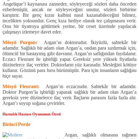
Angelique’i kaynanası zanneder, söyleyeceği sözleri daha önceden
ezberlemiştir, ancak ne söyleyeceğini unutur, sözleri birbirine
karıştırır. Bir genç kızın kalbini nasıl kazanabileceğini bilmez,
incelikten yoksundur. Genç kıza hediye olarak tez çalışmasını verir.
Onu bir tiyatroya götürmek yerine, bir ceset üzerinde yapılacak
çalışmayı izlemeye davet eder.
Mösyö Purgon:
Argan’ın doktorudur. İkiyüzlü, sahtekâr bir
adamdır. Sağlıklı bir adam olan Argan’a, ondan para sızdırmak için,
ölümcül bir hastaymış gibi davranır. Argan’ın saflığından faydalanır.
Eczacı Fleurant ile işbirliği yapar. Gereksiz yere yüksek fiyatlarla
düzinelerce ilaç verirler. Doktorların yüz karasıdır. Mesleğini kötüye
kullanır. Gözünü para hırsı bürümüştür. Para için insanların sağlığını
hiçe sayar.
Mösyö Fleurant:
Argan’ın eczacısıdır. Sahtekâr bir adamdır.
Doktor Purgon’la işbirliği yaparak sağlıklı bir adam olan Argan’a
gereksiz yere düzinelerce ilaç verir. İlaçların parasını fazla fazla alır.
Argan’ı soyup soğana çevirirler.
Hastalık Hastası Oyununun Özeti
Birinci Perde
Argan, sağlıklı olmasına rağmen