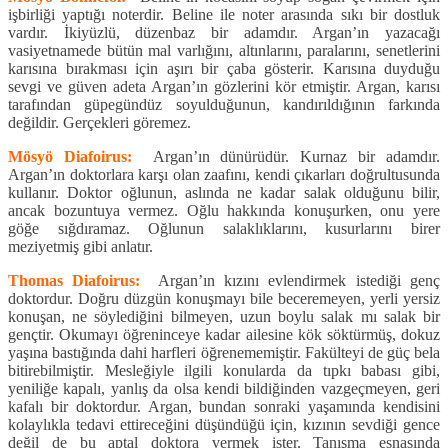
işbirliği yaptığı noterdir. Beline ile noter arasında sıkı bir dostluk
vardır. İkiyüzlü, düzenbaz bir adamdır. Argan’ın yazacağı
vasiyetnamede bütün mal varlığını, altınlarını, paralarını, senetlerini
karısına bırakması için aşırı bir çaba gösterir. Karısına duyduğu
sevgi ve güven adeta Argan’ın gözlerini kör etmiştir. Argan, karısı
tarafından güpegündüz soyulduğunun, kandırıldığının farkında
değildir. Gerçekleri göremez.
Mösyö Diafoirus:
Argan’ın dünürüdür. Kurnaz bir adamdır.
Argan’ın doktorlara karşı olan zaafını, kendi çıkarları doğrultusunda
kullanır. Doktor oğlunun, aslında ne kadar salak olduğunu bilir,
ancak bozuntuya vermez. Oğlu hakkında konuşurken, onu yere
göğe sığdıramaz. Oğlunun salaklıklarını, kusurlarını birer
meziyetmiş gibi anlatır.
Thomas Diafoirus:
Argan’ın kızını evlendirmek istediği genç
doktordur. Doğru düzgün konuşmayı bile beceremeyen, yerli yersiz
konuşan, ne söylediğini bilmeyen, uzun boylu salak mı salak bir
gençtir. Okumayı öğreninceye kadar ailesine kök söktürmüş, dokuz
yaşına bastığında dahi harfleri öğrenememiştir. Fakülteyi de güç bela
bitirebilmiştir. Mesleğiyle ilgili konularda da tıpkı babası gibi,
yeniliğe kapalı, yanlış da olsa kendi bildiğinden vazgeçmeyen, geri
kafalı bir doktordur. Argan, bundan sonraki yaşamında kendisini
kolaylıkla tedavi ettireceğini düşündüğü için, kızının sevdiği gence
değil de bu aptal doktora vermek ister. Tanışma esnasında