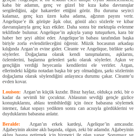
kaba bir adamın, genç ve güzel bir kıza kaba davranışlar
sergilediğini, ağır hakaretler ettiğini görür. Bu duruma seyirci
kalamaz, genç kızı üzen kaba adama, ağzının payını verir.
Angelique’e ilk görüşte âşık olur, gönül alıcı sözlerle ve kibar
davranışlarıyla genç kızı etkiler. Daha sonra bir mektupla evlenme
teklifinde bulunur. Angelique’in aşkıyla yanıp tutuşurken, kara bir
haber her şeyi altüst eder. Angelique’in babası tarafından başka
biriyle zorla evlendirileceğini öğrenir. Müzik hocasının arkadaşı
kılığında Argan’ın evine gider. Cleante ve Angelique, birlikte şarkı
söylerler. Doğaçlama olarak kendi tanışmalarını, aşklarını,
özlemlerini, başlarına gelenleri şarkı olarak söylerler. Aşkın ve
gençliğin verdiği heyecanla kendilerini ele verirler. Argan,
ellerindeki kâğıtta notadan başka bir şey olmadığını, şarkı sözlerinin
doğaçlama olarak söylendiğini anlayınca durumu çakar. Cleante’u
evden kovar.
Louison:
Argan’ın küçük kızıdır. Biraz haylaz, oldukça zeki, bir o
kadar da sevimli bir çocuktur. Ablasının sevdiği gençle gizlice
konuştuklarını, ablası tembihlediği için önce babasına söylemek
istemez, fakat sopayı yedikten sonra can acısıyla gördüklerini ve
duyduklarını babasına anlatır.
Beralde:
Argan’ın erkek kardeşi, Agelique’in amcasıdır.
Ağabeyinin aksine aklı başında, olgun, zeki bir adamdır. Ağabeyinin
aklını başına getirmek için hizmetçi ile plan yapar. Sorumsuz ve