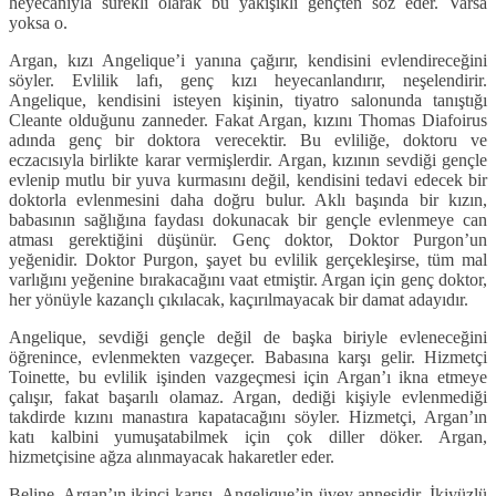
heyecanıyla sürekli olarak bu yakışıklı gençten söz eder. Varsa
yoksa o.
Argan, kızı Angelique’i yanına çağırır, kendisini evlendireceğini
söyler. Evlilik lafı, genç kızı heyecanlandırır, neşelendirir.
Angelique, kendisini isteyen kişinin, tiyatro salonunda tanıştığı
Cleante olduğunu zanneder. Fakat Argan, kızını Thomas Diafoirus
adında genç bir doktora verecektir. Bu evliliğe, doktoru ve
eczacısıyla birlikte karar vermişlerdir. Argan, kızının sevdiği gençle
evlenip mutlu bir yuva kurmasını değil, kendisini tedavi edecek bir
doktorla evlenmesini daha doğru bulur. Aklı başında bir kızın,
babasının sağlığına faydası dokunacak bir gençle evlenmeye can
atması gerektiğini düşünür. Genç doktor, Doktor Purgon’un
yeğenidir. Doktor Purgon, şayet bu evlilik gerçekleşirse, tüm mal
varlığını yeğenine bırakacağını vaat etmiştir. Argan için genç doktor,
her yönüyle kazançlı çıkılacak, kaçırılmayacak bir damat adayıdır.
Angelique, sevdiği gençle değil de başka biriyle evleneceğini
öğrenince, evlenmekten vazgeçer. Babasına karşı gelir. Hizmetçi
Toinette, bu evlilik işinden vazgeçmesi için Argan’ı ikna etmeye
çalışır, fakat başarılı olamaz. Argan, dediği kişiyle evlenmediği
takdirde kızını manastıra kapatacağını söyler. Hizmetçi, Argan’ın
katı kalbini yumuşatabilmek için çok diller döker. Argan,
hizmetçisine ağza alınmayacak hakaretler eder.
Beline, Argan’ın ikinci karısı, Angelique’in üvey annesidir. İkiyüzlü