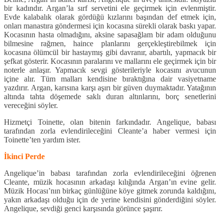
bir kadındır. Argan’la sırf servetini ele geçirmek için evlenmiştir.
Evde kalabalık olarak gördüğü kızlarını başından def etmek için,
onları manastıra göndermesi için kocasına sürekli olarak baskı yapar.
Kocasının hasta olmadığını, aksine sapasağlam bir adam olduğunu
bilmesine rağmen, haince planlarını gerçekleştirebilmek için
kocasına ölümcül bir hastaymış gibi davranır, abartılı, yapmacık bir
şefkat gösterir. Kocasının paralarını ve mallarını ele geçirmek için bir
noterle anlaşır. Yapmacık sevgi gösterileriyle kocasını avucunun
içine alır. Tüm malları kendisine bıraktığına dair vasiyetname
yazdırır. Argan, karısına karşı aşırı bir güven duymaktadır. Yatağının
altında tahta döşemede saklı duran altınlarını, borç senetlerini
vereceğini söyler.
Hizmetçi Toinette, olan bitenin farkındadır. Angelique, babası
tarafından zorla evlendirileceğini Cleante’a haber vermesi için
Toinette’ten yardım ister.
İkinci Perde
Angelique’in babası tarafından zorla evlendirileceğini öğrenen
Cleante, müzik hocasının arkadaşı kılığında Argan’ın evine gelir.
Müzik Hocası’nın birkaç günlüğüne köye gitmek zorunda kaldığını,
yakın arkadaşı olduğu için de yerine kendisini gönderdiğini söyler.
Angelique, sevdiği genci karşısında görünce şaşırır.