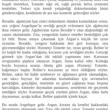
hoşafı önerirken, Toinette sığır eti, yağlı peynir, helva yemesini
tembihler. Tedavi için kendi yetiştirdiği doktorlarından birini
göndereceğini, kendisinin de ara sıra kontrole geleceğini söyler.
Beralde, ağabeyini kan emici doktorların elinden kurtardıktan sonra,
sıra yeğeni Angelique’in sevdiği gençle evlenmesi için ağabeyini
ikna etmeye gelir. Ağabeyinin karısı Beralde’e olan düşkünlüğü de
canını sıkmaktadır. Zira, yengesinin haince emeller beslediğini çok
iyi bilir. Bunu ortaya çıkarmak için Argan’a küçük bir oyun
oynarlar. Beralde, yengesi hakkında ileri geri konuşur, ona
güvenmediğini söyler. Hizmetçi Toinette ise, oyun gereği, Beline’in
iyi kalpli bir kadın olduğunu, kocasını çok sevdiğini söyler. Gerçeği
görmek için Argan’dan ölü taklidi yapmasını ister. Karısının
sevgisinden şüphesi olmayan Argan, bunu kabul eder. Koltuğa
boylu boyunca uzanır, ölmüş gibi yapar. Hizmetçi Toinette,
bağırmaya başlar. Beline’e kocasının az önce öldüğünü söyler.
Beline, sakin bir halde üzülmeye ve ağlamaya gerek olamadığını,
can sıkıcı huysuz bir adamdan kurtuldukları için sevinmeleri
gerektiğini, gençliğini, ömrünün en güzel çağlarını boşu boşuna
harcadığını, kimseler duymadan paralarını, senetlerini ele geçirmek
istediğini söyler. Karısının geçek yüzünü gören Argan, daha fazla
dayanamaz, ayağa kalkar. Beline şaşkınlık içinde kaçar.
Bu sırada Angelique gelir. Argan, kızının da kendisi hakkındaki
duygularını öğrenmek ister. Yine ölü taklidi yapar. Toinette yeniden