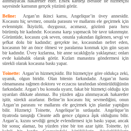
alınmayacak hakaretler eder. Erkek kardeşi Beralde ile hizmetçisi
sayesinde karısının gerçek yüzünü görür.
Beline:
Argan’ın ikinci karısı, Angelique’in üvey annesidir.
Kocasını hiç sevmez, onunla parasını ve mallarını ele geçirmek için
evlenmiştir. İkiyüzlü, duygusuz, acımasız, gözünü para hırsı
bürümüş bir kadındır. Kocasına karşı yapmacık bir tavır takınmıştır.
Görüntüde, kocasını çok seven, onunla yakından ilgilenen, sevgi ve
şefkat dolu bir kadındır; gerçekte ise, kocasından nefret eden,
kocasının bir an önce ölmesi ve paralarına konmak için gün sayan
bir kadındır. Üvey kızlarına, bir anne sıcaklığıyla yaklaşmaz; onları
evde kalabalık olarak görür. Kızları manastıra göndermesi için
sürekli olarak kocasına baskı yapar.
Toinette:
Argan’ın hizmetçisidir. Bir hizmetçiye göre oldukça zeki,
uyanık, olgun biridir. Olan bitenin farkındadır. Argan’ın hasta
olmamasına rağmen doktoru ve eczacısı tarafından sömürüldüğünün
farkındadır. Argan’ı bu konuda uyarır, fakat bir hizmetçi olduğu için
uyarıları dikkate alınmaz. Bu yüzden ağza alınmayacak hakaretler
işitir, sürekli azarlanır. Beline’in kocasını hiç sevmediğini, onun
Argan’ın parasını ve mallarını ele geçirmek için planlar yaptığını
bilir. Hizmetçi Toinette, Angelique’in sırdaşıdır. Angelique’in
tiyatroda tanıştığı Cleante adlı gence çılgınca âşık olduğunu bilir.
Argan’a, kızını sevdiği gençle evlendirmesi için baskı yapar, ancak
bir sonuç alamaz, bu yüzden yine bir ton azar işitir. Toinette, iyi