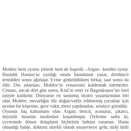
Molière hem oyunu yönetir hem de başrolü –Argan– kendisi oynar.
Hastalık Hastası’nı yazdığı sırada hastalanan yazar, dördüncü
temsilden sonra ağırlaşır. Evine götürüldükten birkaç saat sonra da
ölür. Din adamları, Molière’in cenazesini kaldırmak istemezler.
Cenaze, ancak dört gün sonra, Kral’ın emri ve Başpiskopos’un özel
izniyle kaldırılır. Dünyanın en tanınmış tiyatro yazarlarından biri
olan Molière, mezarlığın ölü doğan/vaftiz edilmemiş çocuklar için
ayrılan bir köşesine, gece vakti, tören yapılmadan, sessizce gömülür.
Oyunun baş kahramanı olan Argan; bencil, acımasız, çıkarcı,
ikiyüzlü insanlar tarafından kuşatılmıştır. Öylesine saftır ki,
çevresinde dönen dolapların hiçbirinin farkına varamaz. Hasta
olmadığı halde, doktoru sürekli olarak muayeneye gelir, türlü türlü