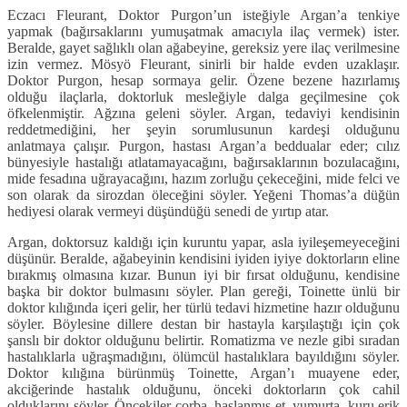
Eczacı Fleurant, Doktor Purgon’un isteğiyle Argan’a tenkiye
yapmak (bağırsaklarını yumuşatmak amacıyla ilaç vermek) ister.
Beralde, gayet sağlıklı olan ağabeyine, gereksiz yere ilaç verilmesine
izin vermez. Mösyö Fleurant, sinirli bir halde evden uzaklaşır.
Doktor Purgon, hesap sormaya gelir. Özene bezene hazırlamış
olduğu ilaçlarla, doktorluk mesleğiyle dalga geçilmesine çok
öfkelenmiştir. Ağzına geleni söyler. Argan, tedaviyi kendisinin
reddetmediğini, her şeyin sorumlusunun kardeşi olduğunu
anlatmaya çalışır. Purgon, hastası Argan’a beddualar eder; cılız
bünyesiyle hastalığı atlatamayacağını, bağırsaklarının bozulacağını,
mide fesadına uğrayacağını, hazım zorluğu çekeceğini, mide felci ve
son olarak da sirozdan öleceğini söyler. Yeğeni Thomas’a düğün
hediyesi olarak vermeyi düşündüğü senedi de yırtıp atar.
Argan, doktorsuz kaldığı için kuruntu yapar, asla iyileşemeyeceğini
düşünür. Beralde, ağabeyinin kendisini iyiden iyiye doktorların eline
bırakmış olmasına kızar. Bunun iyi bir fırsat olduğunu, kendisine
başka bir doktor bulmasını söyler. Plan gereği, Toinette ünlü bir
doktor kılığında içeri gelir, her türlü tedavi hizmetine hazır olduğunu
söyler. Böylesine dillere destan bir hastayla karşılaştığı için çok
şanslı bir doktor olduğunu belirtir. Romatizma ve nezle gibi sıradan
hastalıklarla uğraşmadığını, ölümcül hastalıklara bayıldığını söyler.
Doktor kılığına bürünmüş Toinette, Argan’ı muayene eder,
akciğerinde hastalık olduğunu, önceki doktorların çok cahil
olduklarını söyler. Öncekiler çorba, haşlanmış et, yumurta, kuru erik