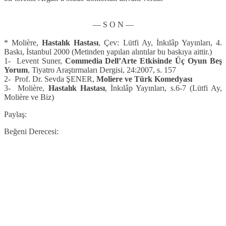
— S O N —
* Molière,
Hastalık Hastası
, Çev: Lütfi Ay, İnkılâp Yayınları, 4.
Baskı, İstanbul 2000 (Metinden yapılan alıntılar bu baskıya aittir.)
1- Levent Suner,
Commedia Dell’Arte Etkisinde Üç Oyun Beş
Yorum
, Tiyatro Araştırmaları Dergisi, 24:2007, s. 157
2- Prof. Dr. Sevda ŞENER,
Moliere ve Türk Komedyası
3- Molière,
Hastalık Hastası
, İnkılâp Yayınları, s.6-7 (Lütfi Ay,
Molière ve Biz)
Paylaş:
Beğeni Derecesi: