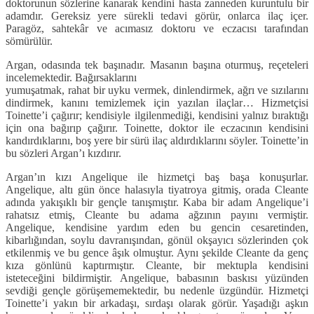
doktorunun sözlerine kanarak kendini hasta zanneden kuruntulu bir
adamdır. Gereksiz yere sürekli tedavi görür, onlarca ilaç içer.
Paragöz, sahtekâr ve acımasız doktoru ve eczacısı tarafından
sömürülür.
Argan, odasında tek başınadır. Masanın başına oturmuş, reçeteleri
incelemektedir. Bağırsaklarını
yumuşatmak, rahat bir uyku vermek, dinlendirmek, ağrı ve sızılarını
dindirmek, kanını temizlemek için yazılan ilaçlar… Hizmetçisi
Toinette’i çağırır; kendisiyle ilgilenmediği, kendisini yalnız bıraktığı
için ona bağırıp çağırır. Toinette, doktor ile eczacının kendisini
kandırdıklarını, boş yere bir sürü ilaç aldırdıklarını söyler. Toinette’in
bu sözleri Argan’ı kızdırır.
Argan’ın kızı Angelique ile hizmetçi baş başa konuşurlar.
Angelique, altı gün önce halasıyla tiyatroya gitmiş, orada Cleante
adında yakışıklı bir gençle tanışmıştır. Kaba bir adam Angelique’i
rahatsız etmiş, Cleante bu adama ağzının payını vermiştir.
Angelique, kendisine yardım eden bu gencin cesaretinden,
kibarlığından, soylu davranışından, gönül okşayıcı sözlerinden çok
etkilenmiş ve bu gence âşık olmuştur. Aynı şekilde Cleante da genç
kıza gönlünü kaptırmıştır. Cleante, bir mektupla kendisini
isteteceğini bildirmiştir. Angelique, babasının baskısı yüzünden
sevdiği gençle görüşememektedir, bu nedenle üzgündür. Hizmetçi
Toinette’i yakın bir arkadaşı, sırdaşı olarak görür. Yaşadığı aşkın