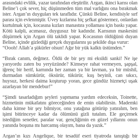
arasındaki evlilik, yazar tarafından eleştirilir. Argan, ikinci karısı olan
Beline’i çok sever, hiç düşünmeden tüm mal varlığını ona bırakmak
ister. Argan’ın duyguları tek taraflıdır. Çünkü Beline, kendisiyle sırf
parası için evlenmiştir. Üvey kızlarına hiç şefkat göstermez, onlardan
kurtulmak için, kocasına kızları manastıra yollaması için baskı yapar.
Kötü kalpli, acımasız, duygusuz bir kadındır. Karısının maskesini
düşürmek için Argan ölü taklidi yapar. Kocasının öldüğünü duyan
Beline, içinde gizlediği gerçek duygularını şu şekilde dışa vurur:
“Oooh! Allah’a şükürler olsun! Ağır bir yük kalktı üstümden.”
“Bırak canım, değmez. Öldü de bir şey mi eksildi sanki! Ne işe
yarıyordu zaten bu yeryüzünde? Kimseye rahat vermeyen, şapşal,
iğrenç bir herif, karnında her zaman ya bir lavman, ya bir müshil,
durmadan sümkürür, öksürür, tükürür, kuş beyinli, can sıkıcı,
huysuz, herkesi daima koşturup yoran, gece gündüz hizmetçi uşak
azarlayan bir mendebur!”
“Şimdi tasarladığım şeyleri yapmama yardım edeceksin, Toinette,
hizmetinin mükafatını göreceğinden de emin olabilirsin. Mademki
daha kimse bir şey bilmiyor, onu yatağına götürüp yatıralım, ben
işimi bitirinceye kadar da ölümünü gizli tutalım. Ele geçirmek
istediğim senetler, paralar var, gençliğimin en güzel yıllarını onun
yanında boşuna mı harcamış olayım, bana da yazık.”
Argan’ın kızı Angelique, bir tesadüf eseri tiyatroda tanıştığı bir