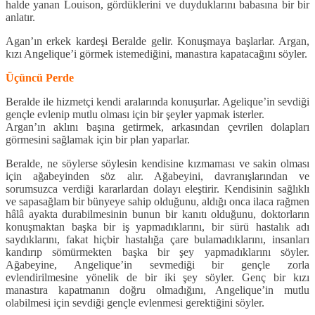
halde yanan Louison, gördüklerini ve duyduklarını babasına bir bir
anlatır.
Agan’ın erkek kardeşi Beralde gelir. Konuşmaya başlarlar. Argan,
kızı Angelique’i görmek istemediğini, manastıra kapatacağını söyler.
Üçüncü Perde
Beralde ile hizmetçi kendi aralarında konuşurlar. Agelique’in sevdiği
gençle evlenip mutlu olması için bir şeyler yapmak isterler.
Argan’ın aklını başına getirmek, arkasından çevrilen dolapları
görmesini sağlamak için bir plan yaparlar.
Beralde, ne söylerse söylesin kendisine kızmaması ve sakin olması
için ağabeyinden söz alır. Ağabeyini, davranışlarından ve
sorumsuzca verdiği kararlardan dolayı eleştirir. Kendisinin sağlıklı
ve sapasağlam bir bünyeye sahip olduğunu, aldığı onca ilaca rağmen
hâlâ ayakta durabilmesinin bunun bir kanıtı olduğunu, doktorların
konuşmaktan başka bir iş yapmadıklarını, bir sürü hastalık adı
saydıklarını, fakat hiçbir hastalığa çare bulamadıklarını, insanları
kandırıp sömürmekten başka bir şey yapmadıklarını söyler.
Ağabeyine, Angelique’in sevmediği bir gençle zorla
evlendirilmesine yönelik de bir iki şey söyler. Genç bir kızı
manastıra kapatmanın doğru olmadığını, Angelique’in mutlu
olabilmesi için sevdiği gençle evlenmesi gerektiğini söyler.