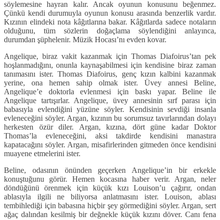
söylemesine hayran kalır. Ancak oyunun konusunu beğenmez.
Çünkü kendi durumuyla oyunun konusu arasında benzerlik vardır.
Kızının elindeki nota kâğıtlarına bakar. Kâğıtlarda sadece notaların
olduğunu, tüm sözlerin doğaçlama söylendiğini anlayınca,
durumdan şüphelenir. Müzik Hocası’nı evden kovar.
Angelique, biraz vakit kazanmak için Thomas Diafoirus’tan pek
hoşlanmadığını, onunla kaynaşabilmesi için kendisine biraz zaman
tanımasını ister. Thomas Diafoirus, genç kızın kalbini kazanmak
yerine, ona hemen sahip olmak ister. Üvey annesi Beline,
Angelique’e doktorla evlenmesi için baskı yapar. Beline ile
Angelique tartışırlar. Angelique, üvey annesinin sırf parası için
babasıyla evlendiğini yüzüne söyler. Kendisinin sevdiği insanla
evleneceğini söyler. Argan, kızının bu sorumsuz tavırlarından dolayı
herkesten özür diler. Argan, kızına, dört güne kadar Doktor
Thomas’la evleneceğini, aksi takdirde kendisini manastıra
kapatacağını söyler. Argan, misafirlerinden gitmeden önce kendisini
muayene etmelerini ister.
Beline, odasının önünden geçerken Angelique’in bir erkekle
konuştuğunu görür. Hemen kocasına haber verir. Argan, neler
döndüğünü örenmek için küçük kızı Louison’u çağırır, ondan
ablasıyla ilgili ne biliyorsa anlatmasını ister. Louison, ablası
tembihlediği için babasına hiçbir şey görmediğini söyler. Argan, sert
ağaç dalından kesilmiş bir değnekle küçük kızını döver. Canı fena