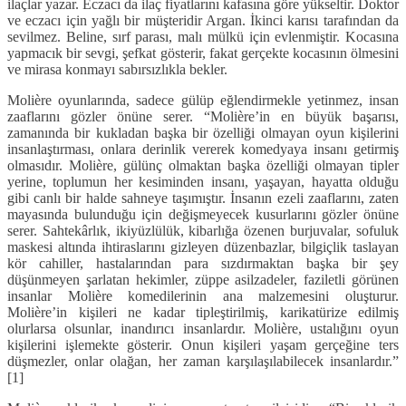
ilaçlar yazar. Eczacı da ilaç fiyatlarını kafasına göre yükseltir. Doktor
ve eczacı için yağlı bir müşteridir Argan. İkinci karısı tarafından da
sevilmez. Beline, sırf parası, malı mülkü için evlenmiştir. Kocasına
yapmacık bir sevgi, şefkat gösterir, fakat gerçekte kocasının ölmesini
ve mirasa konmayı sabırsızlıkla bekler.
Molière oyunlarında, sadece gülüp eğlendirmekle yetinmez, insan
zaaflarını gözler önüne serer. “Molière’in en büyük başarısı,
zamanında bir kukladan başka bir özelliği olmayan oyun kişilerini
insanlaştırması, onlara derinlik vererek komedyaya insanı getirmiş
olmasıdır. Molière, gülünç olmaktan başka özelliği olmayan tipler
yerine, toplumun her kesiminden insanı, yaşayan, hayatta olduğu
gibi canlı bir halde sahneye taşımıştır. İnsanın ezeli zaaflarını, zaten
mayasında bulunduğu için değişmeyecek kusurlarını gözler önüne
serer. Sahtekârlık, ikiyüzlülük, kibarlığa özenen burjuvalar, sofuluk
maskesi altında ihtiraslarını gizleyen düzenbazlar, bilgiçlik taslayan
kör cahiller, hastalarından para sızdırmaktan başka bir şey
düşünmeyen şarlatan hekimler, züppe asilzadeler, faziletli görünen
insanlar Molière komedilerinin ana malzemesini oluşturur.
Molière’in kişileri ne kadar tipleştirilmiş, karikatürize edilmiş
olurlarsa olsunlar, inandırıcı insanlardır. Molière, ustalığını oyun
kişilerini işlemekte gösterir. Onun kişileri yaşam gerçeğine ters
düşmezler, onlar olağan, her zaman karşılaşılabilecek insanlardır.”
[1]