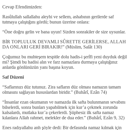
Cevap Efendimizden:
Rasûlullah sallallahu aleyhi ve sellem, ashabının gerilerde saf
tutmaya çalıştığını gördü; bunun üzerine onlara:
“Öne doğru gelin ve bana uyun! Sizden sonrakiler de size uysunlar.
BİR TOPLULUK DEVAMLI SÛRETTE GERİLERSE, ALLAH
DA ONLARI GERİ BIRAKIR!” (Müslim, Salât 130)
Çoğumuz bu muhteşem tespitle dolu hadis-i şerîfi yeni duyduk değil
mi? Şimdi bu hadisi alın ve farz namazlara durmaya çalıştığınız
anlarda gönlünüzün yanı başına koyun.
Saf Düzeni
“Saflarınızı düz tutunuz. Zira safların düz olması namazın tamam
olmasını sağlayan hususlardan biridir.” (Buhârî, Ezân 74)
“İnsanlar ezan okumanın ve namazda ilk safta bulunmanın sevabını
bilselerdi, sonra bunları yapabilmek için kur’a çekmek zorunda
kalsalardı, mutlaka kur’a çekerlerdi. Şüphesiz ilk safta namaz
kılanlara Allah rahmet, melekler de dua eder.” (Buhârî, Ezân 9, 32)
Enes radıyallahu anh şöyle dedi: Bir defasında namaz kılmak için