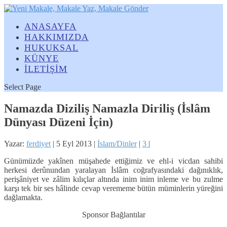
ANASAYFA
HAKKIMIZDA
HUKUKSAL
KÜNYE
İLETİŞİM
Select Page
Namazda Diziliş Namazla Diriliş (İslâm
Dünyası Düzeni İçin)
Yazar:
ferdiyet
|
5 Eyl 2013
|
İslam/Dinler
|
3
|
Günümüzde yakînen müşahede ettiğimiz ve ehl-i vicdan sahibi
herkesi derûnundan yaralayan İslâm coğrafyasındaki dağınıklık,
perişâniyet ve zâlim kılıçlar altında inim inim inleme ve bu zulme
karşı tek bir ses hâlinde cevap verememe bütün müminlerin yüreğini
dağlamakta.
Sponsor Bağlantılar