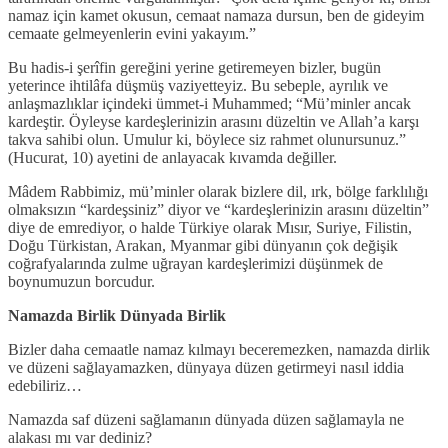
namaz için kamet okusun, cemaat namaza dursun, ben de gideyim
cemaate gelmeyenlerin evini yakayım.”
Bu hadis-i şerîfin gereğini yerine getiremeyen bizler, bugün
yeterince ihtilâfa düşmüş vaziyetteyiz. Bu sebeple, ayrılık ve
anlaşmazlıklar içindeki ümmet-i Muhammed; “Mü’minler ancak
kardeştir. Öyleyse kardeşlerinizin arasını düzeltin ve Allah’a karşı
takva sahibi olun. Umulur ki, böylece siz rahmet olunursunuz.”
(Hucurat, 10) ayetini de anlayacak kıvamda değiller.
Mâdem Rabbimiz, mü’minler olarak bizlere dil, ırk, bölge farklılığı
olmaksızın “kardeşsiniz” diyor ve “kardeşlerinizin arasını düzeltin”
diye de emrediyor, o halde Türkiye olarak Mısır, Suriye, Filistin,
Doğu Türkistan, Arakan, Myanmar gibi dünyanın çok değişik
coğrafyalarında zulme uğrayan kardeşlerimizi düşünmek de
boynumuzun borcudur.
Namazda Birlik Dünyada Birlik
Bizler daha cemaatle namaz kılmayı beceremezken, namazda dirlik
ve düzeni sağlayamazken, dünyaya düzen getirmeyi nasıl iddia
edebiliriz…
Namazda saf düzeni sağlamanın dünyada düzen sağlamayla ne
alakası mı var dediniz?