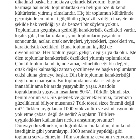
dikatinizi başka bir noktaya çekmek istiyorum, bugün
karmaşa halindeki toplumlardaki en belirgin özelik kendi
kültürlerini yitirmiş olmalarıdır. Hiç bir toplumun kültüründe
geçmişinde eminim ki güçlünün güçsüzü ezdiği, cinayete bir
şekilde hak verildiği ya da benzeri bir söylem yoktur.
Toplumların geçmişten getirdiği karakteristik özelikleri vardır,
kişilik gibi, bunlar onların, yani toplumların yaşantıları
sonucunda, acıları ortak sevinçleri, yiyecekleri, içecekleri vs.,
karakteristik özelikleri. Buna toplumun kişiliği de
diyebilirsiniz. Her toplum yaşar, gelişir, değişir ya da ölür. İşte
ölen toplumlar karakteristik özelikleri yitirmiş toplumlardır.
Çünkü toplum kendi içinde amaç edinebileceği bir değeri,
ortak değer kalmadığı zaman çözülmeye ve başka toplumların
etkisi altına girmeye başlar. Din bir toplumun karakteristiği
değil onun inanışıdır. Bir toplumda insanlar istediğine
inanabilir ama bir arada yaşayabilir, yaşar. Anadolu
topraklarında yaşayan insanların 80%’i Türktür. Şimdi size
benim sorum var. Siz gelenek ve göreneklerimizi, töremizin
güzeliklerini biliyor musunuz? Türk töresi sizce önemli değil
mi? Türklere uygulanan 1000 yılık zulüm ve asimilasyon bir
yok etme çabası değil de nedir? Arapların Türklere
uyguladıkları katliamları neden araştırmıyorsunuz?
Dünyayı düzeltmek için doğruluktan tarafa olun, dini kendi
istediğiniz gibi yorumlayıp, 1000 senedir yapıldığı gibi
topluma servis etmeyin. Tüm sorularınız cevabını veriyorum,