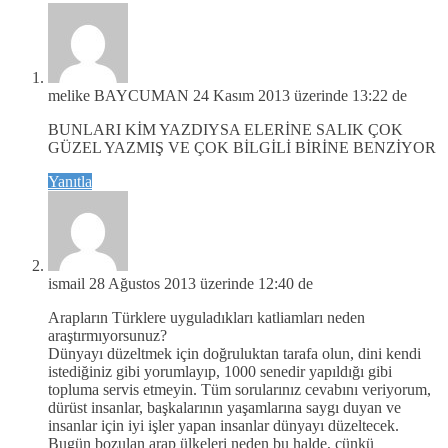
melike BAYCUMAN
24 Kasım 2013 üzerinde 13:22 de
BUNLARI KİM YAZDIYSA ELERİNE SALIK ÇOK
GÜZEL YAZMIŞ VE ÇOK BİLGİLİ BİRİNE BENZİYOR
Yanıtla
ismail
28 Ağustos 2013 üzerinde 12:40 de
Arapların Türklere uyguladıkları katliamları neden
araştırmıyorsunuz?
Dünyayı düzeltmek için doğruluktan tarafa olun, dini kendi
istediğiniz gibi yorumlayıp, 1000 senedir yapıldığı gibi
topluma servis etmeyin. Tüm sorularınız cevabını veriyorum,
dürüst insanlar, başkalarının yaşamlarına saygı duyan ve
insanlar için iyi işler yapan insanlar dünyayı düzeltecek.
Bugün bozulan arap ülkeleri neden bu halde, çünkü