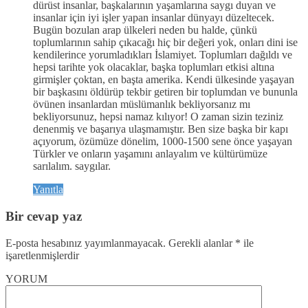
dürüst insanlar, başkalarının yaşamlarına saygı duyan ve
insanlar için iyi işler yapan insanlar dünyayı düzeltecek.
Bugün bozulan arap ülkeleri neden bu halde, çünkü
toplumlarının sahip çıkacağı hiç bir değeri yok, onları dini ise
kendilerince yorumladıkları İslamiyet. Toplumları dağıldı ve
hepsi tarihte yok olacaklar, başka toplumları etkisi altına
girmişler çoktan, en başta amerika. Kendi ülkesinde yaşayan
bir başkasını öldürüp tekbir getiren bir toplumdan ve bununla
övünen insanlardan müslümanlık bekliyorsanız mı
bekliyorsunuz, hepsi namaz kılıyor! O zaman sizin teziniz
denenmiş ve başarıya ulaşmamıştır. Ben size başka bir kapı
açıyorum, özümüze dönelim, 1000-1500 sene önce yaşayan
Türkler ve onların yaşamını anlayalım ve kültürümüze
sarılalım. saygılar.
Yanıtla
Bir cevap yaz
E-posta hesabınız yayımlanmayacak.
Gerekli alanlar
*
ile
işaretlenmişlerdir
YORUM