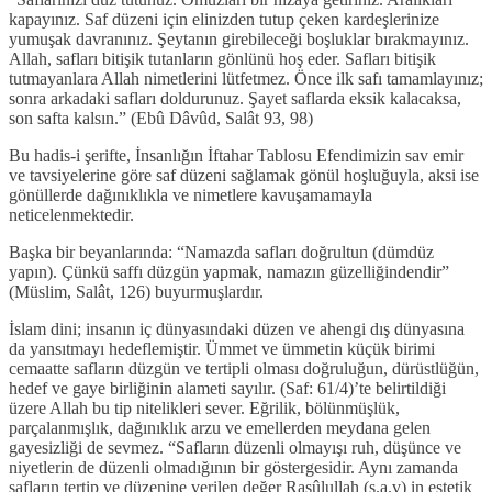
kapayınız. Saf düzeni için elinizden tutup çeken kardeşlerinize
yumuşak davranınız. Şeytanın girebileceği boşluklar bırakmayınız.
Allah, safları bitişik tutanların gönlünü hoş eder. Safları bitişik
tutmayanlara Allah nimetlerini lütfetmez. Önce ilk safı tamamlayınız;
sonra arkadaki safları doldurunuz. Şayet saflarda eksik kalacaksa,
son safta kalsın.” (Ebû Dâvûd, Salât 93, 98)
Bu hadis-i şerifte, İnsanlığın İftahar Tablosu Efendimizin sav emir
ve tavsiyelerine göre saf düzeni sağlamak gönül hoşluğuyla, aksi ise
gönüllerde dağınıklıkla ve nimetlere kavuşamamayla
neticelenmektedir.
Başka bir beyanlarında: “Namazda safları doğrultun (dümdüz
yapın). Çünkü saffı düzgün yapmak, namazın güzelliğindendir”
(Müslim, Salât, 126) buyurmuşlardır.
İslam dini; insanın iç dünyasındaki düzen ve ahengi dış dünyasına
da yansıtmayı hedeflemiştir. Ümmet ve ümmetin küçük birimi
cemaatte safların düzgün ve tertipli olması doğruluğun, dürüstlüğün,
hedef ve gaye birliğinin alameti sayılır. (Saf: 61/4)’te belirtildiği
üzere Allah bu tip nitelikleri sever. Eğrilik, bölünmüşlük,
parçalanmışlık, dağınıklık arzu ve emellerden meydana gelen
gayesizliği de sevmez. “Safların düzenli olmayışı ruh, düşünce ve
niyetlerin de düzenli olmadığının bir göstergesidir. Aynı zamanda
safların tertip ve düzenine verilen değer Rasûlullah (s.a.v) in estetik