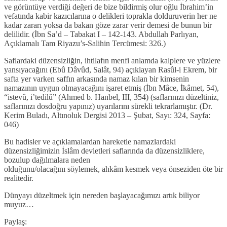
ve görüntüye verdiği değeri de bize bildirmiş olur oğlu İbrahim’in
vefatında kabir kazıcılarına o delikleri toprakla dolduruverin her ne
kadar zararı yoksa da bakan göze zarar verir demesi de bunun bir
delilidir. (İbn Sa’d – Tabakat I – 142-143. Abdullah Parlıyan,
Açıklamalı Tam Riyazu’s-Salihin Tercümesi: 326.)
Saflardaki düzensizliğin, ihtilafın menfi anlamda kalplere ve yüzlere
yansıyacağını (Ebû Dâvûd, Salât, 94) açıklayan Rasûl-i Ekrem, bir
safta yer varken saffın arkasında namaz kılan bir kimsenin
namazının uygun olmayacağını işaret etmiş (İbn Mâce, İkâmet, 54),
“istevû, i’tedilû” (Ahmed b. Hanbel, III, 354) (saflarınızı düzeltiniz,
saflarınızı dosdoğru yapınız) uyarılarını sürekli tekrarlamıştır. (Dr.
Kerim Buladı, Altınoluk Dergisi 2013 – Şubat, Sayı: 324, Sayfa:
046)
Bu hadisler ve açıklamalardan hareketle namazlardaki
düzensizliğimizin İslâm devletleri saflarında da düzensizliklere,
bozulup dağılmalara neden
olduğunu/olacağını söylemek, ahkâm kesmek veya önseziden öte bir
realitedir.
Dünyayı düzeltmek için nereden başlayacağımızı artık biliyor
muyuz…
Paylaş: