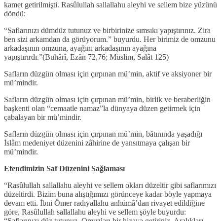
kamet getirilmişti. Rasûlullah sallallahu aleyhi ve sellem bize yüzünü
döndü:
“Saflarınızı dümdüz tutunuz ve birbirinize sımsıkı yapıştırınız. Zira
ben sizi arkamdan da görüyorum.” buyurdu. Her birimiz de omzunu
arkadaşının omzuna, ayağını arkadaşının ayağına
yapıştırırdı.”(Buhârî, Ezân 72,76; Müslim, Salât 125)
Safların düzgün olması için çırpınan mü’min, aktif ve aksiyoner bir
mü’mindir.
Safların düzgün olması için çırpınan mü’min, birlik ve beraberliğin
başkenti olan “cemaatle namaz”la dünyaya düzen getirmek için
çabalayan bir mü’mindir.
Safların düzgün olması için çırpınan mü’min, bâtınında yaşadığı
İslâm medeniyet düzenini zâhirine de yansıtmaya çalışan bir
mü’mindir.
Efendimizin Saf Düzenini Sağlaması
“Rasûlullah sallallahu aleyhi ve sellem okları düzeltir gibi saflarımızı
düzeltirdi. Bizim buna alıştığımızı görünceye kadar böyle yapmaya
devam etti. İbni Ömer radıyallahu anhümâ’dan rivayet edildiğine
göre, Rasûlullah sallallahu aleyhi ve sellem şöyle buyurdu:
“Saflarınızı düz tutunuz. Omuzları bir hizaya getiriniz. Aralıkları