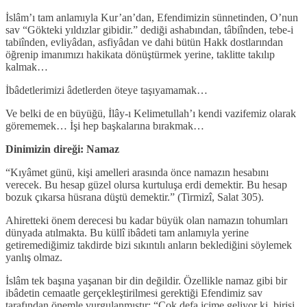
İslâm’ı tam anlamıyla Kur’an’dan, Efendimizin sünnetinden, O’nun
sav “Gökteki yıldızlar gibidir.” dediği ashabından, tâbiînden, tebe-i
tabiînden, evliyâdan, asfiyâdan ve dahi bütün Hakk dostlarından
öğrenip imanımızı hakikata dönüştürmek yerine, taklitte takılıp
kalmak…
İbâdetlerimizi âdetlerden öteye taşıyamamak…
Ve belki de en büyüğü, İlây-ı Kelimetullah’ı kendi vazifemiz olarak
görememek… İşi hep başkalarına bırakmak…
Dinimizin direği: Namaz
“Kıyâmet günü, kişi amelleri arasında önce namazın hesabını
verecek. Bu hesap güzel olursa kurtuluşa erdi demektir. Bu hesap
bozuk çıkarsa hüsrana düştü demektir.” (Tirmizî, Salat 305).
Ahiretteki önem derecesi bu kadar büyük olan namazın tohumları
dünyada atılmakta. Bu küllî ibâdeti tam anlamıyla yerine
getiremediğimiz takdirde bizi sıkıntılı anların beklediğini söylemek
yanlış olmaz.
İslâm tek başına yaşanan bir din değildir. Özellikle namaz gibi bir
ibâdetin cemaatle gerçekleştirilmesi gerektiği Efendimiz sav
tarafından önemle vurgulanmıştır: “Çok defa içime geliyor ki, birisi