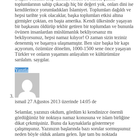
toplumlarının sahip çıkacağı hiç bir değeri yok, onları dini ise
kendilerince yorumladıkları İslamiyet. Toplumları dağıldı ve
hepsi tarihte yok olacaklar, başka toplumları etkisi altına
girmişler çoktan, en başta amerika. Kendi ülkesinde yaşayan
bir başkasını öldürüp tekbir getiren bir toplumdan ve bununla
övünen insanlardan müslümanlık bekliyorsanız mı
bekliyorsunuz, hepsi namaz kılıyor! O zaman sizin teziniz
denenmiş ve başarıya ulaşmamıştır. Ben size başka bir kapı
açıyorum, özümüze dönelim, 1000-1500 sene önce yaşayan
Türkler ve onların yaşamını anlayalım ve kültürümüze
sarılalım. saygılar.
Yanıtla
ismail
27 Ağustos 2013 üzerinde 14:05 de
Selamlar, yazınızı okdum, gördüm ki kendinizce önemli
gördüğünüz bir noktaya namaz konusuna ve islam birliğine
dikat çekmişsiniz. Bunu da kaynaklarla göstermeye
çalışmışsınız. Yazınızın başlarında bazı sorular sormuşsunuz
neden böyle olduk anlamı gelen. İşte tam bu noktada