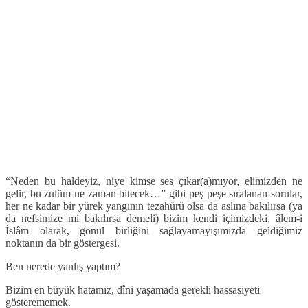
“Neden bu haldeyiz, niye kimse ses çıkar(a)mıyor, elimizden ne
gelir, bu zulüm ne zaman bitecek…” gibi peş peşe sıralanan sorular,
her ne kadar bir yürek yangının tezahürü olsa da aslına bakılırsa (ya
da nefsimize mi bakılırsa demeli) bizim kendi içimizdeki, âlem-i
İslâm olarak, gönül birliğini sağlayamayışımızda geldiğimiz
noktanın da bir göstergesi.
Ben nerede yanlış yaptım?
Bizim en büyük hatamız, dîni yaşamada gerekli hassasiyeti
gösterememek.