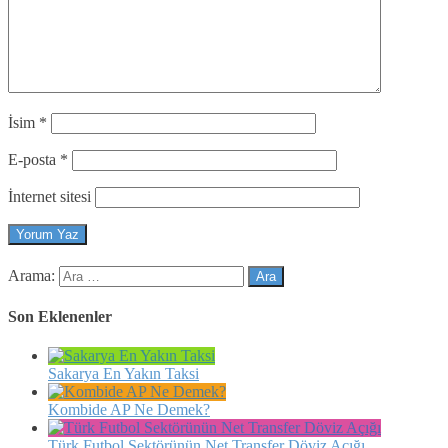
İsim
*
E-posta
*
İnternet sitesi
Arama:
Son Eklenenler
Sakarya En Yakın Taksi
Kombide AP Ne Demek?
Türk Futbol Sektörünün Net Transfer Döviz Açığı