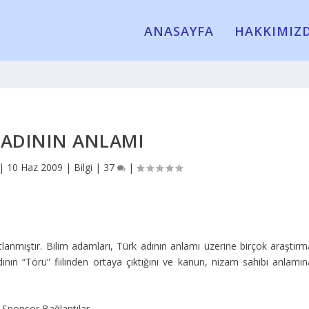
ANASAYFA
HAKKIMIZ
 ADININ ANLAMI
|
10 Haz 2009
|
Bilgi
|
37
|
tlanmıştır. Bilim adamları, Türk adının anlamı üzerine birçok araştırm
ının “Törü” fiilinden ortaya çıktığını ve kanun, nizam sahibi anlamın
Sponsor Bağlantılar