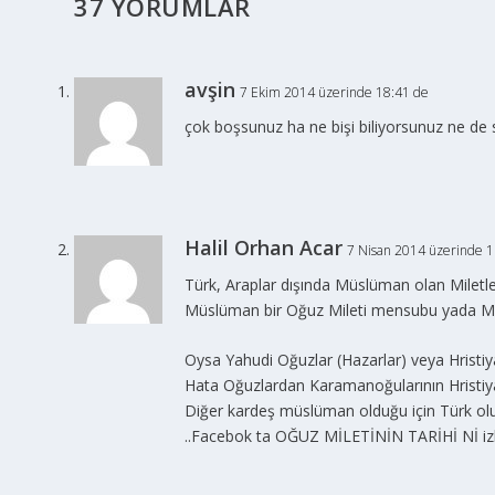
37 YORUMLAR
avşin
7 Ekim 2014 üzerinde 18:41 de
çok boşsunuz ha ne bişi biliyorsunuz ne de s
Halil Orhan Acar
7 Nisan 2014 üzerinde 1
Türk, Araplar dışında Müslüman olan Miletler
Müslüman bir Oğuz Mileti mensubu yada Müs
Oysa Yahudi Oğuzlar (Hazarlar) veya Hristiy
Hata Oğuzlardan Karamanoğularının Hristiya
Diğer kardeş müslüman olduğu için Türk olup
..Facebok ta OĞUZ MİLETİNİN TARİHİ Nİ izley