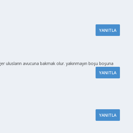
YANITLA
 diğer ulusların avucuna bakmak olur. yakınmayın boşu boşuna
YANITLA
YANITLA