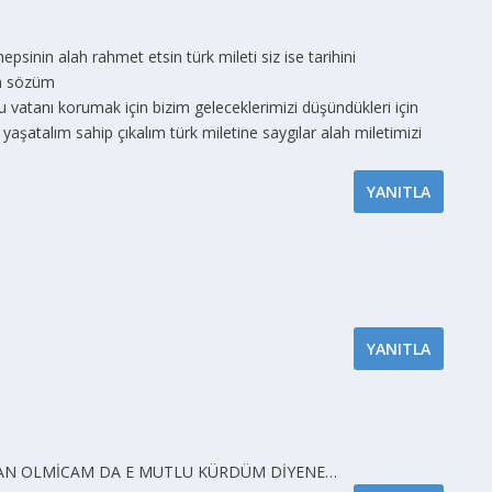
hepsinin alah rahmet etsin türk mileti siz ise tarihini
in sözüm
u vatanı korumak için bizim geleceklerimizi düşündükleri için
i yaşatalım sahip çıkalım türk miletine saygılar alah miletimizi
YANITLA
YANITLA
AMAN OLMİCAM DA E MUTLU KÜRDÜM DİYENE…