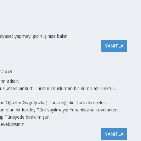
iyaset yapmayı gidin işinize bakın
YANITLA
1:18 de
in adıdır.
lüman bir kürt..Türktür..müslüman bir Rum Laz Türktür..
an Oğuzlar(Gagoğuzlar) Türk değildir. Türk demezler..
n olan bir kardeş Türk sayılmayıp Yunanistana kovulurken,
 Türkiyede bırakılmıştır..
ebilirsiniz..
YANITLA