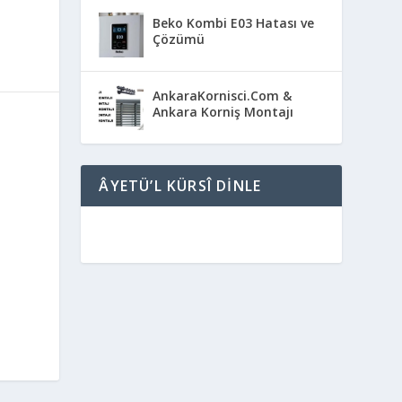
Beko Kombi E03 Hatası ve
Çözümü
AnkaraKornisci.Com &
Ankara Korniş Montajı
ÂYETÜ’L KÜRSÎ DINLE