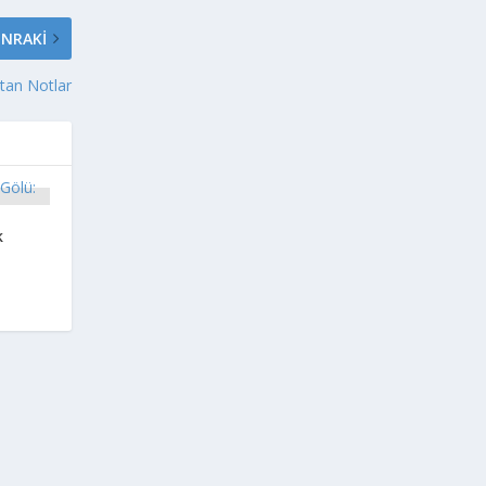
NRAKI
tan Notlar
k