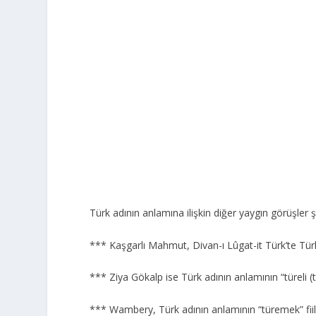
Türk adının anlamına ilişkin diğer yaygın görüşler ş
*** Kaşgarlı Mahmut, Divan-ı Lûgat-it Türk’te Türk 
*** Ziya Gökalp ise Türk adının anlamının “türeli (t
*** Wambery, Türk adının anlamının “türemek” fiili