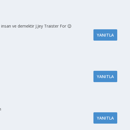
 insan ve demektir J.Jey Traister For 😉
YANITLA
YANITLA
n
YANITLA