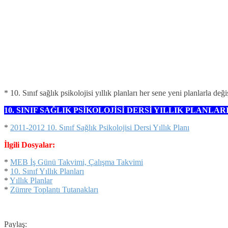
* 10. Sınıf sağlık psikolojisi yıllık planları her sene yeni planlarla de
10. SINIF SAĞLIK PSİKOLOJİSİ DERSİ YILLIK PLANLAR
*
2011-2012 10. Sınıf Sağlık Psikolojisi Dersi Yıllık Planı
İlgili Dosyalar:
*
MEB İş Günü Takvimi, Çalışma Takvimi
*
10. Sınıf Yıllık Planları
*
Yıllık Planlar
*
Zümre Toplantı Tutanakları
Paylaş: