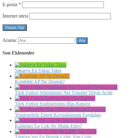
E-posta
*
İnternet sitesi
Arama:
Son Eklenenler
Sakarya En Yakın Taksi
Kombide AP Ne Demek?
Türk Futbol Sektörünün Net Transfer Döviz Açığı
Türk Futbol Endüstrisinin İflas Raporu
Yenilenebilir Enerji Kaynaklarının Faydaları
Kadınları En Çok Ne Mutlu Eder?
Türkiye’nin En Büyük Gölü: Van Gölü