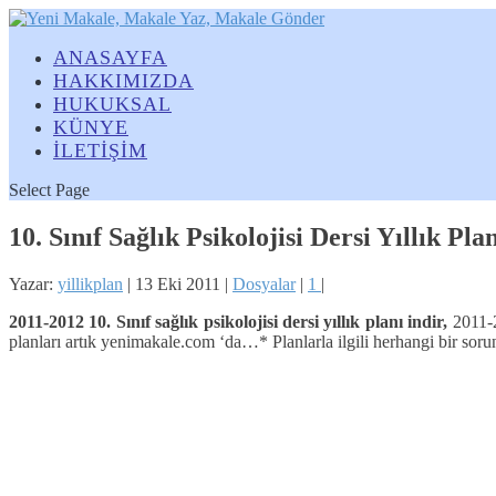
ANASAYFA
HAKKIMIZDA
HUKUKSAL
KÜNYE
İLETİŞİM
Select Page
10. Sınıf Sağlık Psikolojisi Dersi Yıllık Pla
Yazar:
yillikplan
|
13 Eki 2011
|
Dosyalar
|
1
|
2011-2012 10. Sınıf sağlık psikolojisi dersi yıllık planı indir,
2011-20
planları artık yenimakale.com ‘da…
* Planlarla ilgili herhangi bir so