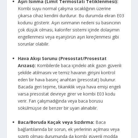
Aşırı Isınma (Limit Termostatı Tetiklenmesi):
Kombi suyu normal çalışma sıcaklığının üzerine
çıkarsa cihaz kendini durdurur. Bu durumda ekran E03
kodunu gösterir. Aşırı ısınmanın nedeni su basıncının
çok düşük olması, kalorifer sistemi içinde dolaşımın
engellenmesi veya eşanjörün aşırı kireçlenmesi gibi
sorunlar olabilir.
Hava Akışı Sorunu (Presostat/Prosestat
Arızası):
Kombilerde baca içindeki atık gazın güvenli
şekilde atılmasını ve temiz havanın girişini kontrol
eden bir hava basınç anahtarı (presostat) bulunur.
Bacada geri tepme, tıkanıklık veya hava emişi engeli
varsa presostat devreye girer ve kombi E03 kodu
verir. Fan çalışmadığında veya baca borusu
sökülmüşse de benzer bir uyarı alınabilir.
Baca/Boruda Kaçak veya Sızdırma:
Baca
bağlantılarında bir sorun, ek yerlerinin açılması veya
sızıntı olması durumunda da kombi güvenli modda