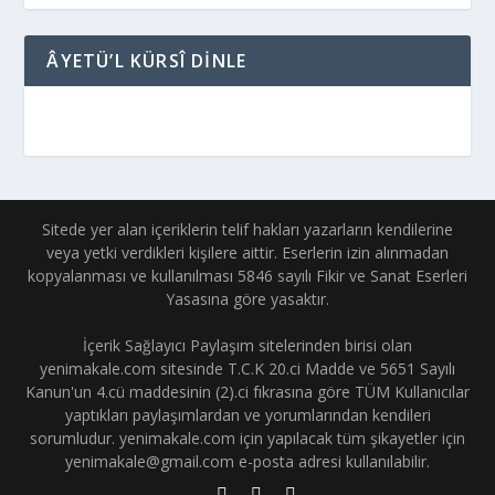
ÂYETÜ’L KÜRSÎ DINLE
Sitede yer alan içeriklerin telif hakları yazarların kendilerine
veya yetki verdikleri kişilere aittir. Eserlerin izin alınmadan
kopyalanması ve kullanılması 5846 sayılı Fikir ve Sanat Eserleri
Yasasına göre yasaktır.
İçerik Sağlayıcı Paylaşım sitelerinden birisi olan
yenimakale.com sitesinde T.C.K 20.ci Madde ve 5651 Sayılı
Kanun'un 4.cü maddesinin (2).ci fıkrasına göre TÜM Kullanıcılar
yaptıkları paylaşımlardan ve yorumlarından kendileri
sorumludur. yenimakale.com için yapılacak tüm şikayetler için
yenimakale@gmail.com e-posta adresi kullanılabilir.