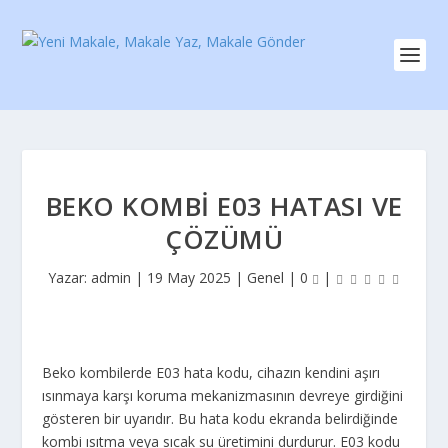
BEKO KOMBI E03 HATASI VE
ÇÖZÜMÜ
Yazar:
admin
|
19 May 2025
|
Genel
|
0
|
Beko kombilerde E03 hata kodu, cihazın kendini aşırı
ısınmaya karşı koruma mekanizmasının devreye girdiğini
gösteren bir uyarıdır. Bu hata kodu ekranda belirdiğinde
kombi ısıtma veya sıcak su üretimini durdurur.
E03 kodu