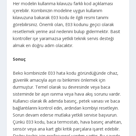
Her modelin kullanma kılavuzu farklı kod açıklaması
içerebilir. Kombinizin modeline uygun kullanım
kılavuzuna bakarak E03 kodu ile ilgili resmi tanımı
görebilirsiniz. Önemli olan, E03 kodunu geçici olarak
resetlemek yerine asıl nedenini bulup gidermektir. Basit
kontroller işe yaramazsa yetkili teknik servis desteği
almak en doğru adım olacaktır.
Sonuç
Beko kombinizde E03 hata kodu göründüğünde cihaz,
güvenlik amacıyla aşırı ısı birikimini önlemek için
durmuştur. Temel olarak su devresinde veya baca
sisteminde bir aşırı ısınma veya hava akış sorunu vardır.
Kullanıcı olarak ilk adımda basınç, petek vanası ve baca
bağlantılarını kontrol edin, ardından kombiyi resetleyin.
Sorun devam ederse mutlaka yetkili servise başvurun.
Çünkü E03 kodu, baca termostatı, hava basınç anahtarı,
sensör veya ana kart gibi kritik parçalara işaret edebilir.
Doğru teşhis için profesyonel yardım şarttır. Bu sayede