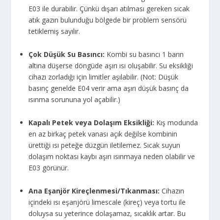
E03 ile durabilir. Çünkü dışarı atılması gereken sıcak
atık gazın bulunduğu bölgede bir problem sensörü
tetiklemiş sayılır.
Çok Düşük Su Basıncı:
Kombi su basıncı 1 barın
altına düşerse döngüde aşırı ısı oluşabilir. Su eksikliği
cihazı zorladığı için limitler aşılabilir. (Not: Düşük
basınç genelde E04 verir ama aşırı düşük basınç da
ısınma sorununa yol açabilir.)
Kapalı Petek veya Dolaşım Eksikliği:
Kış modunda
en az birkaç petek vanası açık değilse kombinin
ürettiği ısı peteğe düzgün iletilemez. Sıcak suyun
dolaşım noktası kaybı aşırı ısınmaya neden olabilir ve
E03 görünür.
Ana Eşanjör Kireçlenmesi/Tıkanması:
Cihazın
içindeki ısı eşanjörü limescale (kireç) veya tortu ile
doluysa su yeterince dolaşamaz, sıcaklık artar. Bu