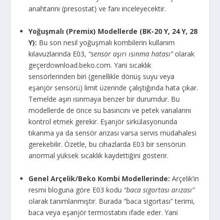
anahtarını (presostat) ve fanı inceleyecektir.
Yoğuşmalı (Premix) Modellerde (BK-20 Y, 24 Y, 28
Y):
Bu son nesil yoğuşmalı kombilerin kullanım
kılavuzlarında E03,
“sensör aşırı ısınma hatası”
olarak
geçerdownload.beko.com. Yani sıcaklık
sensörlerinden biri (genellikle dönüş suyu veya
eşanjör sensörü) limit üzerinde çalıştığında hata çıkar.
Temelde aşırı ısınmaya benzer bir durumdur. Bu
modellerde de önce su basıncını ve petek vanalarını
kontrol etmek gerekir. Eşanjör sirkülasyonunda
tıkanma ya da sensör arızası varsa servis müdahalesi
gerekebilir. Özetle, bu cihazlarda E03 bir sensörün
anormal yüksek sıcaklık kaydettiğini gösterir.
Genel Arçelik/Beko Kombi Modellerinde:
Arçelik’in
resmi bloguna göre E03 kodu
“baca sigortası arızası”
olarak tanımlanmıştır. Burada “baca sigortası” terimi,
baca veya eşanjör termostatını ifade eder. Yani