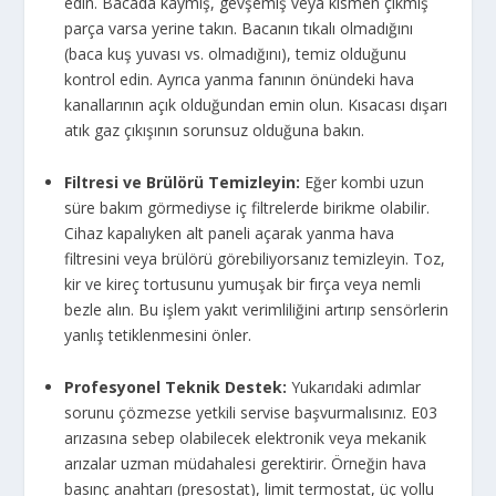
edin. Bacada kaymış, gevşemiş veya kısmen çıkmış
parça varsa yerine takın. Bacanın tıkalı olmadığını
(baca kuş yuvası vs. olmadığını), temiz olduğunu
kontrol edin. Ayrıca yanma fanının önündeki hava
kanallarının açık olduğundan emin olun. Kısacası dışarı
atık gaz çıkışının sorunsuz olduğuna bakın.
Filtresi ve Brülörü Temizleyin:
Eğer kombi uzun
süre bakım görmediyse iç filtrelerde birikme olabilir.
Cihaz kapalıyken alt paneli açarak yanma hava
filtresini veya brülörü görebiliyorsanız temizleyin. Toz,
kir ve kireç tortusunu yumuşak bir fırça veya nemli
bezle alın. Bu işlem yakıt verimliliğini artırıp sensörlerin
yanlış tetiklenmesini önler.
Profesyonel Teknik Destek:
Yukarıdaki adımlar
sorunu çözmezse yetkili servise başvurmalısınız. E03
arızasına sebep olabilecek elektronik veya mekanik
arızalar uzman müdahalesi gerektirir. Örneğin hava
basınç anahtarı (presostat), limit termostat, üç yollu