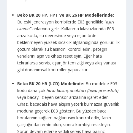
Beko BK 20 HP, HPT ve BK 26 HP Modellerinde:
Bu eski jenerasyon kombilerde E03 genellikle
“aşırı
ısınma”
anlamına gelir. Kullanma kılavuzlarında E03
arıza kodu, su devresinde veya eşanjörde
beklenmeyen yüksek sıcaklık algılandığında görülür. İlk
çözüm olarak su basıncını kontrol edin, peteğin
vanalarını açın ve cihazı resetleyin. Eğer hata
tekrarlarsa servis, eşanjör temizliği veya akış vanası
gibi donanımsal kontroller yapacaktır.
Beko BK 20 HR (LCD) Modelinde:
Bu modelde E03
kodu daha çok
hava basınç anahtarı (hava presostatı)
veya bacayı izleyen sensör arızasına işaret eder.
Cihaz, bacadaki hava akışını yeterli bulmazsa güvenlik
moduna geçerek E03 gösterir. Bu yüzden baca
borularının sağlam bağlantısını kontrol edin, fanın
çalıştığından emin olun, sonra kombiyi resetleyin.
Sorun devam ederse yetkili servis hava basınç