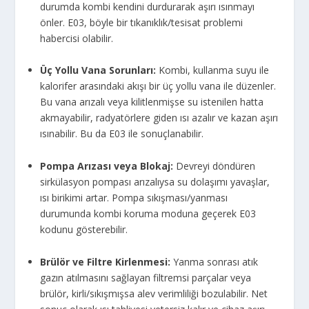
durumda kombi kendini durdurarak aşırı ısınmayı
önler. E03, böyle bir tıkanıklık/tesisat problemi
habercisi olabilir.
Üç Yollu Vana Sorunları:
Kombi, kullanma suyu ile
kalorifer arasındaki akışı bir üç yollu vana ile düzenler.
Bu vana arızalı veya kilitlenmişse su istenilen hatta
akmayabilir, radyatörlere giden ısı azalır ve kazan aşırı
ısınabilir. Bu da E03 ile sonuçlanabilir.
Pompa Arızası veya Blokaj:
Devreyi döndüren
sirkülasyon pompası arızalıysa su dolaşımı yavaşlar,
ısı birikimi artar. Pompa sıkışması/yanması
durumunda kombi koruma moduna geçerek E03
kodunu gösterebilir.
Brülör ve Filtre Kirlenmesi:
Yanma sonrası atık
gazın atılmasını sağlayan filtremsi parçalar veya
brülör, kirli/sıkışmışsa alev verimliliği bozulabilir. Net