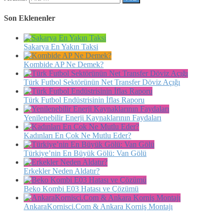
Son Eklenenler
Sakarya En Yakın Taksi
Kombide AP Ne Demek?
Türk Futbol Sektörünün Net Transfer Döviz Açığı
Türk Futbol Endüstrisinin İflas Raporu
Yenilenebilir Enerji Kaynaklarının Faydaları
Kadınları En Çok Ne Mutlu Eder?
Türkiye’nin En Büyük Gölü: Van Gölü
Erkekler Neden Aldatır?
Beko Kombi E03 Hatası ve Çözümü
AnkaraKornisci.Com & Ankara Korniş Montajı