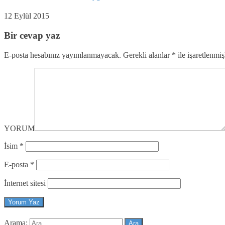
12 Eylül 2015
Bir cevap yaz
E-posta hesabınız yayımlanmayacak.
Gerekli alanlar
*
ile işaretlenmiş
YORUM
İsim
*
E-posta
*
İnternet sitesi
Arama: