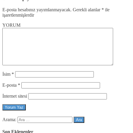
E-posta hesabınız yayımlanmayacak.
Gerekli alanlar
*
ile
işaretlenmişlerdir
YORUM
İsim
*
E-posta
*
İnternet sitesi
Arama:
Son Eklenenler