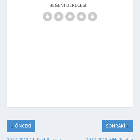
BEĞENI DERECESI:
ÖNCEKI
SONRAKI
2017-2018 11. Sınıf Psikoloji
2017-2018 Yıllık Planları