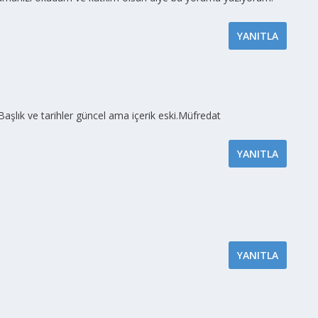
YANITLA
m. Başlık ve tarihler güncel ama içerik eski.Müfredat
.
YANITLA
YANITLA