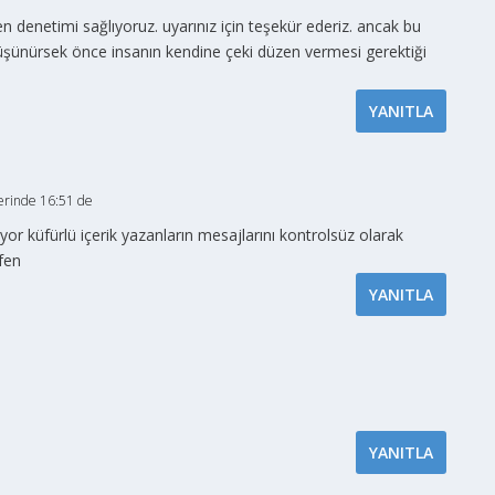
n denetimi sağlıyoruz. uyarınız için teşekür ederiz. ancak bu
üşünürsek önce insanın kendine çeki düzen vermesi gerektiği
YANITLA
erinde 16:51 de
ıyor küfürlü içerik yazanların mesajlarını kontrolsüz olarak
tfen
YANITLA
YANITLA