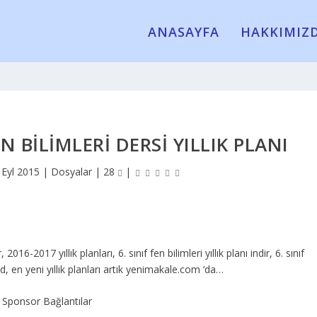
ANASAYFA
HAKKIMIZ
EN BILIMLERI DERSI YILLIK PLANI
 Eyl 2015
|
Dosyalar
|
28
|
 2016-2017 yıllık planları, 6. sınıf fen bilimleri yıllık planı indir, 6. sınıf
ad, en yeni yıllık planları artık yenimakale.com ‘da…
Sponsor Bağlantılar