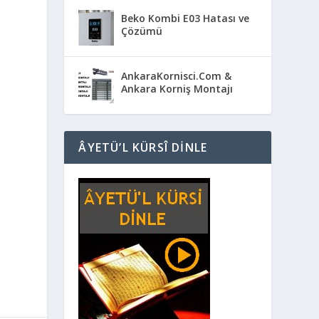
Beko Kombi E03 Hatası ve
Çözümü
AnkaraKornisci.Com &
Ankara Korniş Montajı
ÂYETÜ’L KÜRSÎ DINLE