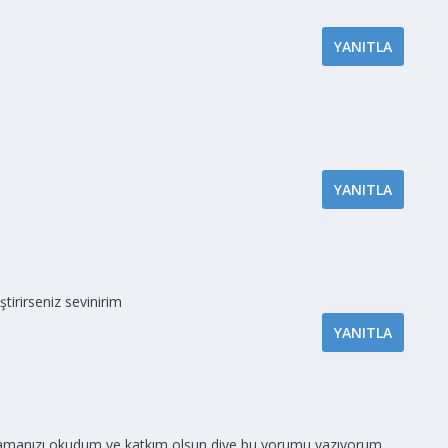
YANITLA
YANITLA
ştirirseniz sevinirim
YANITLA
klamanızı okudum ve katkım olsun diye bu yorumu yazıyorum.