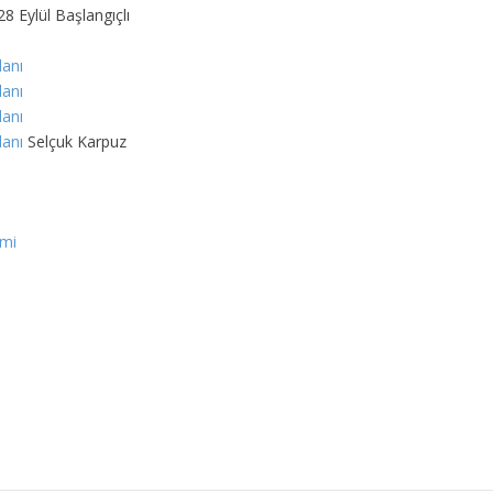
8 Eylül Başlangıçlı
lanı
lanı
lanı
lanı
Selçuk Karpuz
imi