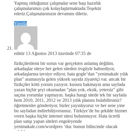
Yapmış olduğunuz çalışmalar sene başı hazırlık
çalışmalarımızı çok kolaylaştırmaktadır.Teşekür
ederiz.Çalışmalarınızın devamını dileriz.
Yanıtla
editör
13 Ağustos 2013 üzerinde 07:35 de
fizikçilerdemi bir sorun var gerçekten anlamış değilim.
arkadaşlar siteye her gelen siteden övgüyle bahsediyor,
arkadaşlarına tavsiye ediyor, hata gogle’dan "yenimakale yılık
plan" aramasıyla gelen yüksek sayıda ziyaretçi var. ancak bir
fizikçiler kötü yorum yazıyor. kusura bakmayın ama sayfada
yazan hiçbir şeyi okumadan "plan yok, eksik, yetersiz" gibi
saçma yorumlar yapmayın. başka hangi sitede tek bir sayfada
hem 2010, 2011, 2012 ve 2013 yılık planını bulabilirsiniz?
öğretmenler gönderiyor, bizler yayınlıyoruz ve her sene yine
bu sayfadan indirebiliyorsunuz. Türkiye’de bu şekilde hizmet
veren başka hiçbir internet sitesi bulunmuyor. Hata ücretli
plan satışı yapan siteleri engeleyende
yenimakale.com/wordpres ‘dur. bunun bilincinde olacak