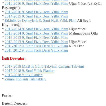
*
2015-2016 9. Sınıf Fizik Dersi Yıllık Planı
Uğur Yücel (28 Eylül
Başlangıçlı)
*
2015-2016 9. Sınıf Fizik Dersi Yıllık Planı
*
2014-2015 9. Sınıf Fizik Dersi Yıllık Planı
*
Etkinlik ve Deneylerle 9. Sınıf Fizik Yıllık Planı
Ali Seyfi
Koyuncuoğlu
*
2013-2014 9. Sınıf Fizik Dersi Yıllık Planı
Uğur Yücel
*
2013-2014 9. Sınıf Fizik Dersi Yıllık Planı
Mahmut Sami Otlu
*
2012-2013 9. Sınıf Fizik Dersi Yıllık Planı
*
2012-2013 9. Sınıf Fizik Dersi Yıllık Planı
Uğur Yücel
*
2011-2012 9. Sınıf Fizik Dersi Yıllık Planı
Nuri Eker
*
2011-2012 9. Sınıf Fizik Dersi Yıllık Planı
İlgili Dosyalar:
*
2017-2018 MEB İş Günü Takvimi, Çalışma Takvimi
*
2017-2018 9. Sınıf Yıllık Planları
*
2017-2018 Yıllık Planları
*
Zümre Toplantı Tutanakları
Paylaş:
Beğeni Derecesi: