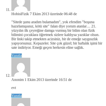
HobisiFizik
7 Ekim 2013 üzerinde 06:48 de
"Sitede şunu aradım bulamadım", yok efendim "boşuna
hazırlamışsınız, kötü site" falan diye yorum atanlar… 21.
yüzyılın ilk çeyreğine damga vurmuş bir bilim olan fizik
bilimini çocuklara öğretmek sizlere kaldıysa yazıklar olsun.
Bir linki takip etmekten acizsiniz, bir de emeğe saygısızlık
yapıyorsunuz. Kepazeler. Site çok güzel; bir haftalık işimi bir
sate indiriyor. Emeği geçen herkesin eline sağlık.
Yanıtla
Anonim
1 Ekim 2013 üzerinde 16:51 de
evt
Yanıtla