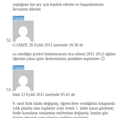
yaptığınız her şey için teşekür ederim ve başarılarınızın
devamını dilerim
Yanıtla
GAMZE
26 Eylül 2011 üzerinde 18:38 de
ya istediğm şeyleri bulamıyorum rica edsem 2011 2012 eğitim
öğretim yılına göre derlermisiniz şimdiden teşekürler 🙂
Yanıtla
hilal
23 Eylül 2011 üzerinde 05:41 de
9. sınıf fizik kitabı değişmiş. öğrencilere verdiğimiz kitaplarda
yılık planda olan başlıklar yok( örnek 1. ünite nazın gözlemi)
birde konuların sıralaması müfredata değişmiş. bunlar göz
önüne alınarak yeni planlar verilirse sevinirim.