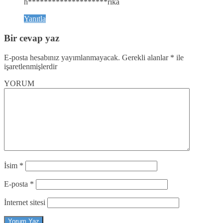
h********************rika
Yanıtla
Bir cevap yaz
E-posta hesabınız yayımlanmayacak.
Gerekli alanlar
*
ile
işaretlenmişlerdir
YORUM
İsim
*
E-posta
*
İnternet sitesi