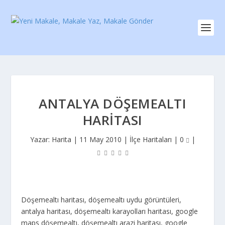
ANTALYA DÖŞEMEALTI
HARITASI
Yazar:
Harita
|
11 May 2010
|
İlçe Haritaları
|
0
|
Döşemealtı haritası, döşemealtı uydu görüntüleri,
antalya haritası, döşemealtı karayolları haritası, google
maps döşemealtı, döşemealtı arazi haritası, google