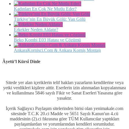
Kadınları En Çok Ne Mutlu Eder?
Türkiye’nin En Büyük Gölü: Van Gölü
Erkekler Neden Aldatır?
Beko Kombi E03 Hatası ve Çözümü
AnkaraKornisci.Com & Ankara Korniş Montajı
Âyetü’l Kürsî Dinle
Sitede yer alan içeriklerin telif hakları yazarların kendilerine veya
yetki verdikleri kişilere aittir. Eserlerin izin alınmadan kopyalanması
ve kullanılması 5846 sayılı Fikir ve Sanat Eserleri Yasasına göre
yasaktır.
İçerik Sağlayıcı Paylaşım sitelerinden birisi olan yenimakale.com
sitesinde T.C.K 20.ci Madde ve 5651 Sayılı Kanun'un 4.cü
maddesinin (2).ci fıkrasına göre TÜM Kullanıcılar yaptıkları
paylaşımlardan ve yorumlarından kendileri sorumludur.