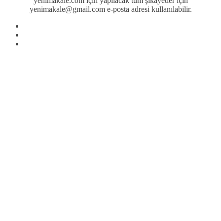
yenimakale.com için yapılacak tüm şikayetler için
yenimakale@gmail.com e-posta adresi kullanılabilir.