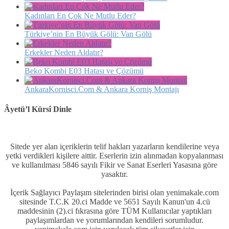
Kadınları En Çok Ne Mutlu Eder?
Türkiye’nin En Büyük Gölü: Van Gölü
Erkekler Neden Aldatır?
Beko Kombi E03 Hatası ve Çözümü
AnkaraKornisci.Com & Ankara Korniş Montajı
Âyetü’l Kürsî Dinle
Sitede yer alan içeriklerin telif hakları yazarların kendilerine veya
yetki verdikleri kişilere aittir. Eserlerin izin alınmadan kopyalanması
ve kullanılması 5846 sayılı Fikir ve Sanat Eserleri Yasasına göre
yasaktır.
İçerik Sağlayıcı Paylaşım sitelerinden birisi olan yenimakale.com
sitesinde T.C.K 20.ci Madde ve 5651 Sayılı Kanun'un 4.cü
maddesinin (2).ci fıkrasına göre TÜM Kullanıcılar yaptıkları
paylaşımlardan ve yorumlarından kendileri sorumludur.