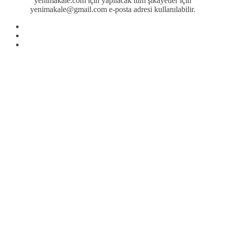
yenimakale.com için yapılacak tüm şikayetler için
yenimakale@gmail.com e-posta adresi kullanılabilir.