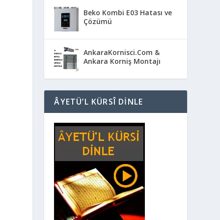
Beko Kombi E03 Hatası ve
Çözümü
AnkaraKornisci.Com &
Ankara Korniş Montajı
ÂYETÜ’L KÜRSÎ DINLE