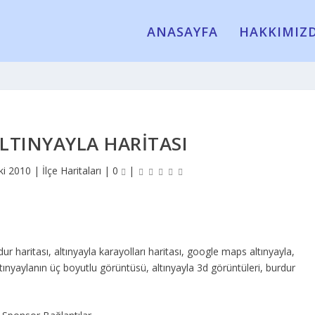
ANASAYFA
HAKKIMIZ
LTINYAYLA HARITASI
ki 2010
|
İlçe Haritaları
|
0
|
dur haritası, altınyayla karayolları haritası, google maps altınyayla,
altınyaylanın üç boyutlu görüntüsü, altınyayla 3d görüntüleri, burdur