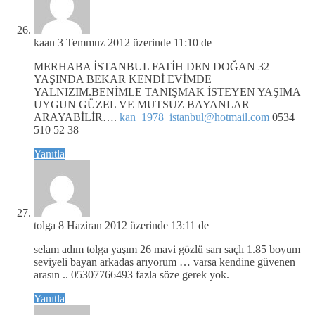
kaan
3 Temmuz 2012 üzerinde 11:10 de
MERHABA İSTANBUL FATİH DEN DOĞAN 32
YAŞINDA BEKAR KENDİ EVİMDE
YALNIZIM.BENİMLE TANIŞMAK İSTEYEN YAŞIMA
UYGUN GÜZEL VE MUTSUZ BAYANLAR
ARAYABİLİR….
kan_1978_istanbul@hotmail.com
0534
510 52 38
Yanıtla
tolga
8 Haziran 2012 üzerinde 13:11 de
selam adım tolga yaşım 26 mavi gözlü sarı saçlı 1.85 boyum
seviyeli bayan arkadas arıyorum … varsa kendine güvenen
arasın .. 05307766493 fazla söze gerek yok.
Yanıtla