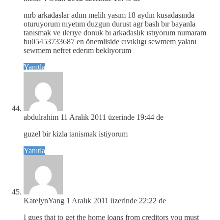
mrb arkadaslar adım melih yasım 18 aydın kusadasında
oturuyorum nıyetım duzgun durust agr baslı bır bayanla
tanısmak ve ılerıye donuk bı arkadaslık ıstıyorum numaram
bu05453733687 en önemliside cıvıklıgı sewmem yalanı
sewmem nefret ederım beklıyorum
Yanıtla
abdulrahim
11 Aralık 2011 üzerinde 19:44 de
guzel bir kizla tanismak istiyorum
Yanıtla
KatelynYang
1 Aralık 2011 üzerinde 22:22 de
I gues that to get the home loans from creditors you must