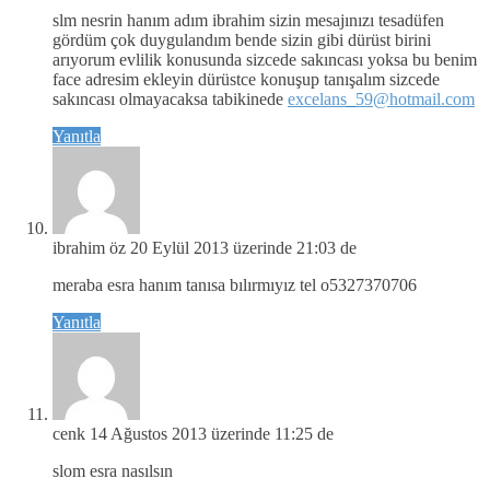
slm nesrin hanım adım ibrahim sizin mesajınızı tesadüfen
gördüm çok duygulandım bende sizin gibi dürüst birini
arıyorum evlilik konusunda sizcede sakıncası yoksa bu benim
face adresim ekleyin dürüstce konuşup tanışalım sizcede
sakıncası olmayacaksa tabikinede
excelans_59@hotmail.com
Yanıtla
ibrahim öz
20 Eylül 2013 üzerinde 21:03 de
meraba esra hanım tanısa bılırmıyız tel o5327370706
Yanıtla
cenk
14 Ağustos 2013 üzerinde 11:25 de
slom esra nasılsın