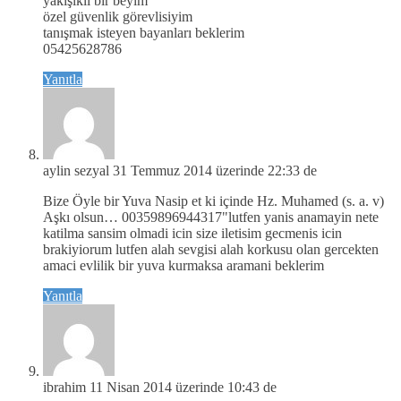
yakışıklı bir beyim
özel güvenlik görevlisiyim
tanışmak isteyen bayanları beklerim
05425628786
Yanıtla
aylin sezyal
31 Temmuz 2014 üzerinde 22:33 de
Bize Öyle bir Yuva Nasip et ki içinde Hz. Muhamed (s. a. v)
Aşkı olsun… 00359896944317"lutfen yanis anamayin nete
katilma sansim olmadi icin size iletisim gecmenis icin
brakiyiorum lutfen alah sevgisi alah korkusu olan gercekten
amaci evlilik bir yuva kurmaksa aramani beklerim
Yanıtla
ibrahim
11 Nisan 2014 üzerinde 10:43 de