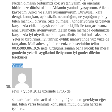
Neden olmasın birbirimizi çok iyi tanıyalım, en önemlisi
birbirimize dürüst olalım. Ablamin yaninda yaşıyorum. Ailemi
kaybetim. Alkol ve sigara kulanmıyorum. Duygusal, kafa
dengi, konuşkan, açık sözlü, ne aradığını, ne yaptığını çok iyi
bilen mantıklı biriyim. Size bu mesajı gönderiyorum gerçekten
karşınızda cidi, anlayışlı ve kibar bir kişilik ile tanışacaksınız
ama üzülmekte istemiyorum. Zaten bana merhaba dediğinizde
karşınızda iyi niyetli, net konuşan, dürüst birini bulacaksınız.
Yeter ki birbirimizi iyi tanıyıp evlilik mahiyetinde yüz yüze de
tanışalım. Mail adresi gönderirseniz cok sevinirim telim
00359893861926 nete girdiginiz zaman bana kucuk bir mesaj
gonderin yeterli saygilarimi iletiyorum iyi gunler dilerim
tesekurler
Yanıtla
sevil
7 Şubat 2012 üzerinde 17:35 de
slm ark. lar benim acil olarak ing. öğrenmem gerekiyor eğer
ing. bilen varsa benimle konuşursa mutlu olurum herkese
tşk.ler…..