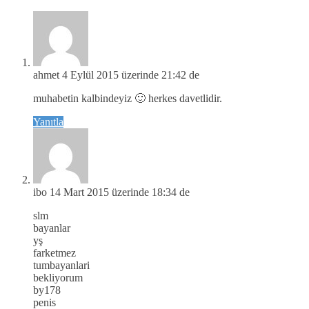
ahmet
4 Eylül 2015 üzerinde 21:42 de
muhabetin kalbindeyiz 🙂 herkes davetlidir.
Yanıtla
ibo
14 Mart 2015 üzerinde 18:34 de
slm
bayanlar
yş
farketmez
tumbayanlari
bekliyorum
by178
penis