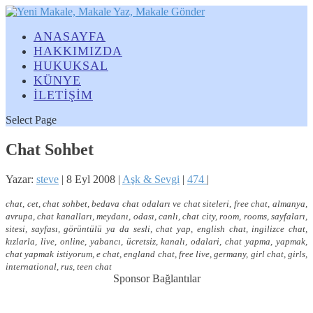
ANASAYFA
HAKKIMIZDA
HUKUKSAL
KÜNYE
İLETİŞİM
Select Page
Chat Sohbet
Yazar:
steve
|
8 Eyl 2008
|
Aşk & Sevgi
|
474
|
chat, cet, chat sohbet, bedava chat odaları ve chat siteleri, free chat, almanya,
avrupa, chat kanalları, meydanı, odası, canlı, chat city, room, rooms, sayfaları,
sitesi, sayfası, görüntülü ya da sesli, chat yap, english chat, ingilizce chat,
kızlarla, live, online, yabancı, ücretsiz, kanalı, odalari, chat yapma, yapmak,
chat yapmak istiyorum, e chat, england chat, free live, germany, girl chat, girls,
international, rus, teen chat
Sponsor Bağlantılar