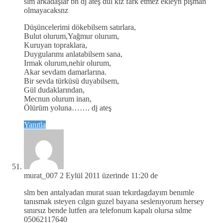
slm arkadaşlar bn dj ateş dul kız fark etmez ekleyn pişman
olmayacaksnz
Düşüncelerimi dökebilsem satırlara,
Bulut olurum,Yağmur olurum,
Kuruyan topraklara,
Duygularımı anlatabilsem sana,
Irmak olurum,nehir olurum,
Akar sevdam damarlarına.
Bir sevda türküsü duyabilsem,
Gül dudaklarından,
Mecnun olurum inan,
Ölürüm yoluna……. dj ateş
Yanıtla
murat_007
2 Eylül 2011 üzerinde 11:20 de
slm ben antalyadan murat suan tekırdagdayım benımle
tanısmak ısteyen cılgın guzel bayana seslenıyorum hersey
sınırsız bende lutfen ara telefonum kapalı olursa sılme
05062117640