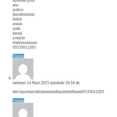
siyahsacliyim
ana
sedece
durstlerarasin
lutfen
arasin
yada
mesaj
yolayin
telafonumaram
05535012283
Yanıtla
mehmet
14 Mart 2015 üzerinde 18:18 de
slm bayanlarcidiolanarasinbayanlrtelfnum05535012283
Yanıtla