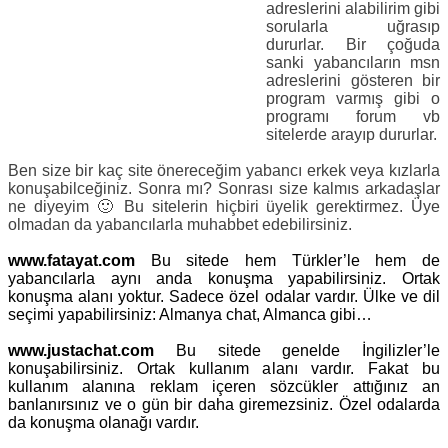
adreslerini alabilirim gibi
sorularla uğrasıp
dururlar. Bir çoğuda
sanki yabancıların msn
adreslerini gösteren bir
program varmış gibi o
programı forum vb
sitelerde arayıp dururlar.
Ben size bir kaç site önereceğim yabancı erkek veya kızlarla
konuşabilceğiniz. Sonra mı? Sonrası size kalmıs arkadaşlar
ne diyeyim 🙂 Bu sitelerin hiçbiri üyelik gerektirmez. Üye
olmadan da yabancılarla muhabbet edebilirsiniz.
www.fatayat.com
Bu sitede hem Türkler’le hem de
yabancılarla aynı anda konuşma yapabilirsiniz. Ortak
konuşma alanı yoktur. Sadece özel odalar vardır. Ülke ve dil
seçimi yapabilirsiniz: Almanya chat, Almanca gibi…
www.justachat.com
Bu sitede genelde İngilizler’le
konuşabilirsiniz. Ortak kullanım alanı vardır. Fakat bu
kullanım alanına reklam içeren sözcükler attığınız an
banlanırsınız ve o gün bir daha giremezsiniz. Özel odalarda
da konuşma olanağı vardır.