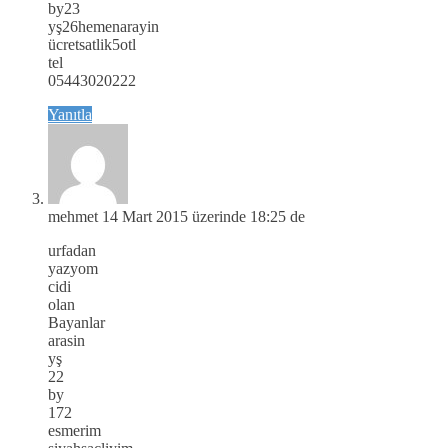
by23
yş26hemenarayin
ücretsatlik5otl
tel
05443020222
Yanıtla
mehmet
14 Mart 2015 üzerinde 18:25 de
urfadan
yazyom
cidi
olan
Bayanlar
arasin
yş
22
by
172
esmerim