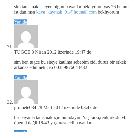
slm tanısmak ısteyen olgun bayanlar beklıyorun yaş 26 benım
ist dan msn
kaya_kaymak_01@hotmail.com
beklıyorum
Yanıtla
TUGCE
8 Nisan 2012 üzerinde 19:47 de
sim ben tugce bu siteye katilma sebebim cidi duruz bir erkek
arkadas edinmek ceo 00359876643432
Yanıtla
promete034
28 Mart 2012 üzerinde 03:47 de
bir bayanla tanışmak için buradayım.Yaş farkı,renk,ırk,dil vb.
önemli değil.18-43 yaş arası cidi bayanlar…