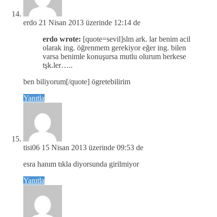
erdo
21 Nisan 2013 üzerinde 12:14 de
erdo wrote:
[quote=sevil]slm ark. lar benim acil
olarak ing. öğrenmem gerekiyor eğer ing. bilen
varsa benimle konuşursa mutlu olurum herkese
tşk.ler…..
ben biliyorum[/quote] ögretebilirim
Yanıtla
tisi06
15 Nisan 2013 üzerinde 09:53 de
esra hanım tıkla diyorsunda girilmiyor
Yanıtla