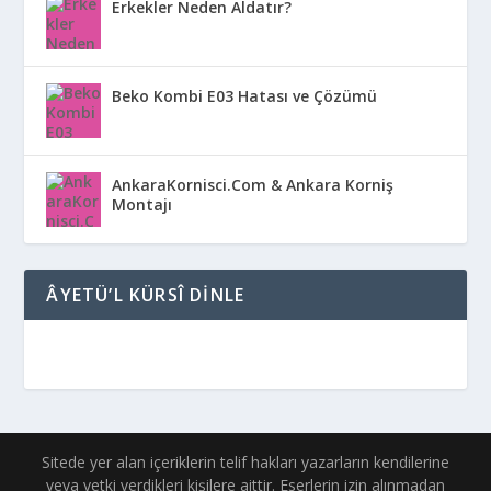
Erkekler Neden Aldatır?
Beko Kombi E03 Hatası ve Çözümü
AnkaraKornisci.Com & Ankara Korniş
Montajı
ÂYETÜ’L KÜRSÎ DINLE
Sitede yer alan içeriklerin telif hakları yazarların kendilerine
veya yetki verdikleri kişilere aittir. Eserlerin izin alınmadan