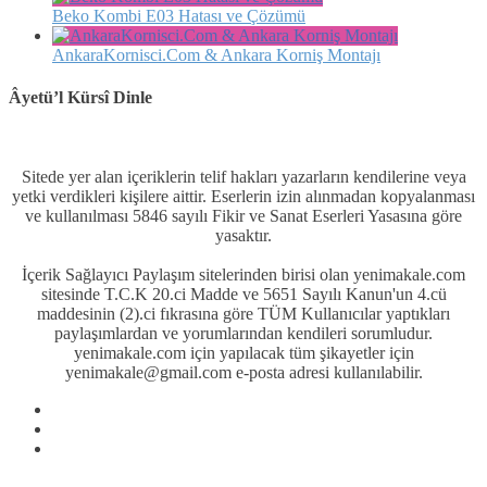
Beko Kombi E03 Hatası ve Çözümü
AnkaraKornisci.Com & Ankara Korniş Montajı
Âyetü’l Kürsî Dinle
Sitede yer alan içeriklerin telif hakları yazarların kendilerine veya
yetki verdikleri kişilere aittir. Eserlerin izin alınmadan kopyalanması
ve kullanılması 5846 sayılı Fikir ve Sanat Eserleri Yasasına göre
yasaktır.
İçerik Sağlayıcı Paylaşım sitelerinden birisi olan yenimakale.com
sitesinde T.C.K 20.ci Madde ve 5651 Sayılı Kanun'un 4.cü
maddesinin (2).ci fıkrasına göre TÜM Kullanıcılar yaptıkları
paylaşımlardan ve yorumlarından kendileri sorumludur.
yenimakale.com için yapılacak tüm şikayetler için
yenimakale@gmail.com e-posta adresi kullanılabilir.