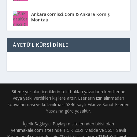
AnkaraKornisci.Com & Ankara Korniş
Montajı
ÂYETÜ’L KÜRSÎ DINLE
Sitede yer alan içeriklerin telif hakları yazarların kendilerine
veya yetki verdikleri kişilere aittir. Eserlerin izin alınmadan
kopyalanması ve kullanılması 5846 sayılı Fikir ve Sanat Eserleri
Yasasına göre yasaktır.
İçerik Sağlayıcı Paylaşım sitelerinden birisi olan
yenimakale.com sitesinde T.C.K 20.ci Madde ve 5651 Sayılı
Kanun'un 4.cü maddesinin (2).ci fıkrasına göre TÜM Kullanıcılar