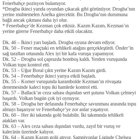
Fenerbahçe pozisyon bulamıyor.
*Drogba ikinci yarıda oyundan çıkacak gibi görünüyor. Drogba’nın
yerine muhtemelen Anelka girecektir. Bu Drogba’nın durumuna
bağlı ancak çıkması daha iyi olur.
* Fenerbahçe’de Kezman çok etkisiz. Kazım Kazım, Kezman’ın
yerine girerse Fenerbahçe daha etkili olacaktır.
Dk. 46 – İkinci yarı başladı. Drogba oyuna devam ediyor.
Dk. 50 – Fener maçtaki en tehlikeli atağını gerçekleştirdi. Önder’in
sağ taraftan ortasında Alex iyi bir kafa vuruşu yapamıyor.
Dk. 52 – Drogba sol çaprazda bomboş kaldı. Yerden vuruşunda
Volkan topu kontrol etti.
Dk. 53 – Uğur Boral çıktı yerine Kazım Kazım girdi.
Dk. 54 – Fenerbahçe ikinci yarıya etkili başladı.
Dk. 55 – Korner vuruşunda karambolde Kezman’ın rövaşata
denemesinde kaleci topu iki hamlede kontrol etti.
Dk. 57 – Ballack’ın ceza sahası dışından sert şutunu Volkan çelmeyi
başardı. Volkan bugün çok iyi oynuyor.
Dk. 58 – Drogba her defasında Fenerbahçe savunması arasında topu
almayı başarıyor ve Fenerbahçe’ye zor anlar yaşatıyor.
Dk. 60 – Her iki takımda golü bulabilir. İki takımında tehlikeli
atakları var.
Dk. 63 – Alex ceza sahası dışından vurdu, zayıf bir vuruş ve
kalecinin üzerinde kalıyor.
Dk. 64 – Kazım Kazım golü atıyor. Şampiyonlar Liginde Chelsea