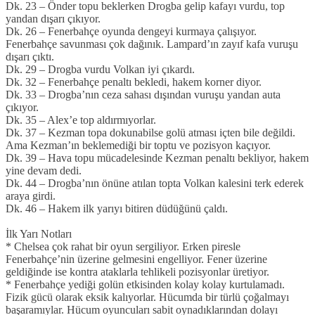
Dk. 23 – Önder topu beklerken Drogba gelip kafayı vurdu, top
yandan dışarı çıkıyor.
Dk. 26 – Fenerbahçe oyunda dengeyi kurmaya çalışıyor.
Fenerbahçe savunması çok dağınık. Lampard’ın zayıf kafa vuruşu
dışarı çıktı.
Dk. 29 – Drogba vurdu Volkan iyi çıkardı.
Dk. 32 – Fenerbahçe penaltı bekledi, hakem korner diyor.
Dk. 33 – Drogba’nın ceza sahası dışından vuruşu yandan auta
çıkıyor.
Dk. 35 – Alex’e top aldırmıyorlar.
Dk. 37 – Kezman topa dokunabilse golü atması içten bile değildi.
Ama Kezman’ın beklemediği bir toptu ve pozisyon kaçıyor.
Dk. 39 – Hava topu mücadelesinde Kezman penaltı bekliyor, hakem
yine devam dedi.
Dk. 44 – Drogba’nın önüne atılan topta Volkan kalesini terk ederek
araya girdi.
Dk. 46 – Hakem ilk yarıyı bitiren düdüğünü çaldı.
İlk Yarı Notları
* Chelsea çok rahat bir oyun sergiliyor. Erken piresle
Fenerbahçe’nin üzerine gelmesini engelliyor. Fener üzerine
geldiğinde ise kontra ataklarla tehlikeli pozisyonlar üretiyor.
* Fenerbahçe yediği golün etkisinden kolay kolay kurtulamadı.
Fizik gücü olarak eksik kalıyorlar. Hücumda bir türlü çoğalmayı
başaramıylar. Hücum oyuncuları sabit oynadıklarından dolayı