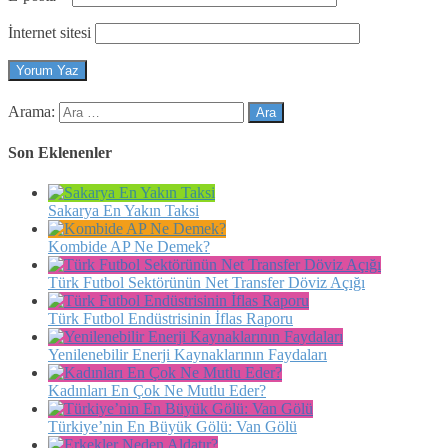
İnternet sitesi
Arama:
Son Eklenenler
Sakarya En Yakın Taksi
Kombide AP Ne Demek?
Türk Futbol Sektörünün Net Transfer Döviz Açığı
Türk Futbol Endüstrisinin İflas Raporu
Yenilenebilir Enerji Kaynaklarının Faydaları
Kadınları En Çok Ne Mutlu Eder?
Türkiye’nin En Büyük Gölü: Van Gölü