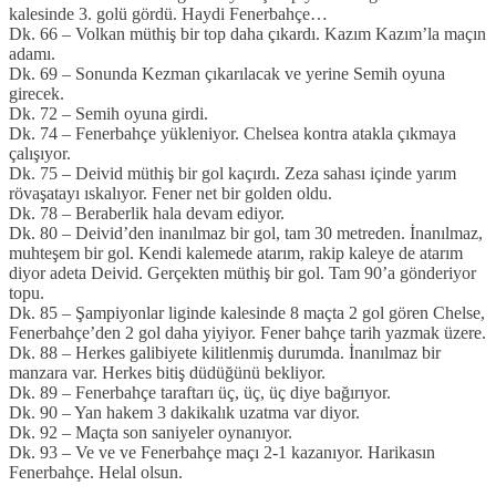
kalesinde 3. golü gördü. Haydi Fenerbahçe…
Dk. 66 – Volkan müthiş bir top daha çıkardı. Kazım Kazım’la maçın
adamı.
Dk. 69 – Sonunda Kezman çıkarılacak ve yerine Semih oyuna
girecek.
Dk. 72 – Semih oyuna girdi.
Dk. 74 – Fenerbahçe yükleniyor. Chelsea kontra atakla çıkmaya
çalışıyor.
Dk. 75 – Deivid müthiş bir gol kaçırdı. Zeza sahası içinde yarım
rövaşatayı ıskalıyor. Fener net bir golden oldu.
Dk. 78 – Beraberlik hala devam ediyor.
Dk. 80 – Deivid’den inanılmaz bir gol, tam 30 metreden. İnanılmaz,
muhteşem bir gol. Kendi kalemede atarım, rakip kaleye de atarım
diyor adeta Deivid. Gerçekten müthiş bir gol. Tam 90’a gönderiyor
topu.
Dk. 85 – Şampiyonlar liginde kalesinde 8 maçta 2 gol gören Chelse,
Fenerbahçe’den 2 gol daha yiyiyor. Fener bahçe tarih yazmak üzere.
Dk. 88 – Herkes galibiyete kilitlenmiş durumda. İnanılmaz bir
manzara var. Herkes bitiş düdüğünü bekliyor.
Dk. 89 – Fenerbahçe taraftarı üç, üç, üç diye bağırıyor.
Dk. 90 – Yan hakem 3 dakikalık uzatma var diyor.
Dk. 92 – Maçta son saniyeler oynanıyor.
Dk. 93 – Ve ve ve Fenerbahçe maçı 2-1 kazanıyor. Harikasın
Fenerbahçe. Helal olsun.