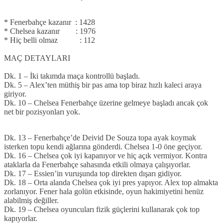
* Fenerbahçe kazanır : 1428
* Chelsea kazanır : 1976
* Hiç belli olmaz : 112
MAÇ DETAYLARI
Dk. 1 – İki takımda maça kontrollü başladı.
Dk. 5 – Alex’ten müthiş bir pas ama top biraz hızlı kaleci araya
giriyor.
Dk. 10 – Chelsea Fenerbahçe üzerine gelmeye başladı ancak çok
net bir pozisyonları yok.
Dk. 13 – Fenerbahçe’de Deivid De Souza topa ayak koymak
isterken topu kendi ağlarına gönderdi. Chelsea 1-0 öne geçiyor.
Dk. 16 – Chelsea çok iyi kapanıyor ve hiç açık vermiyor. Kontra
ataklarla da Fenerbahçe sahasında etkili olmaya çalışıyorlar.
Dk. 17 – Essien’in vuruşunda top direkten dışarı gidiyor.
Dk. 18 – Orta alanda Chelsea çok iyi pres yapıyor. Alex top almakta
zorlanıyor. Fener hala golün etkisinde, oyun hakimiyetini henüz
alabilmiş değiller.
Dk. 19 – Chelsea oyuncuları fizik güçlerini kullanarak çok top
kapıyorlar.