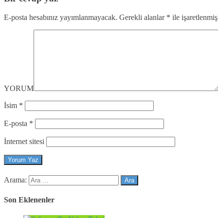
E-posta hesabınız yayımlanmayacak.
Gerekli alanlar
*
ile işaretlenmiş
YORUM
İsim
*
E-posta
*
İnternet sitesi
Arama:
Son Eklenenler