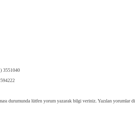
2) 3551040
 3594222
olması durumunda lütfen yorum yazarak bilgi veriniz. Yazılan yorumlar d