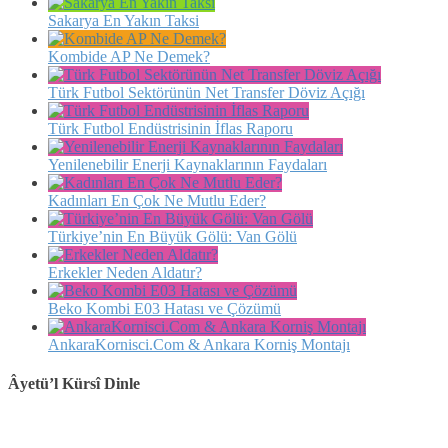
Sakarya En Yakın Taksi
Kombide AP Ne Demek?
Türk Futbol Sektörünün Net Transfer Döviz Açığı
Türk Futbol Endüstrisinin İflas Raporu
Yenilenebilir Enerji Kaynaklarının Faydaları
Kadınları En Çok Ne Mutlu Eder?
Türkiye’nin En Büyük Gölü: Van Gölü
Erkekler Neden Aldatır?
Beko Kombi E03 Hatası ve Çözümü
AnkaraKornisci.Com & Ankara Korniş Montajı
Âyetü’l Kürsî Dinle