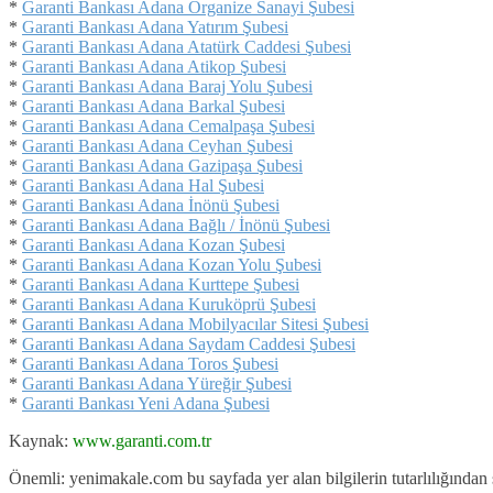
*
Garanti Bankası Adana Organize Sanayi Şubesi
*
Garanti Bankası Adana Yatırım Şubesi
*
Garanti Bankası Adana Atatürk Caddesi Şubesi
*
Garanti Bankası Adana Atikop Şubesi
*
Garanti Bankası Adana Baraj Yolu Şubesi
*
Garanti Bankası Adana Barkal Şubesi
*
Garanti Bankası Adana Cemalpaşa Şubesi
*
Garanti Bankası Adana Ceyhan Şubesi
*
Garanti Bankası Adana Gazipaşa Şubesi
*
Garanti Bankası Adana Hal Şubesi
*
Garanti Bankası Adana İnönü Şubesi
*
Garanti Bankası Adana Bağlı / İnönü Şubesi
*
Garanti Bankası Adana Kozan Şubesi
*
Garanti Bankası Adana Kozan Yolu Şubesi
*
Garanti Bankası Adana Kurttepe Şubesi
*
Garanti Bankası Adana Kuruköprü Şubesi
*
Garanti Bankası Adana Mobilyacılar Sitesi Şubesi
*
Garanti Bankası Adana Saydam Caddesi Şubesi
*
Garanti Bankası Adana Toros Şubesi
*
Garanti Bankası Adana Yüreğir Şubesi
*
Garanti Bankası Yeni Adana Şubesi
Kaynak:
www.garanti.com.tr
Önemli: yenimakale.com bu sayfada yer alan bilgilerin tutarlılığında