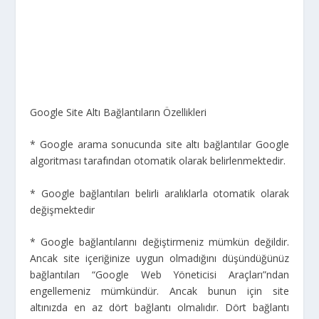
Google Site Altı Bağlantıların Özellikleri
* Google arama sonucunda site altı bağlantılar Google
algoritması tarafından otomatik olarak belirlenmektedir.
* Google bağlantıları belirli aralıklarla otomatik olarak
değişmektedir
* Google bağlantılarını değiştirmeniz mümkün değildir.
Ancak site içeriğinize uygun olmadığını düşündüğünüz
bağlantıları “Google Web Yöneticisi Araçları”ndan
engellemeniz mümkündür. Ancak bunun için site
altınızda en az dört bağlantı olmalıdır. Dört bağlantı