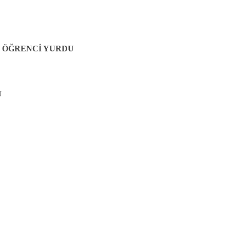
R ÖĞRENCİ YURDU
U