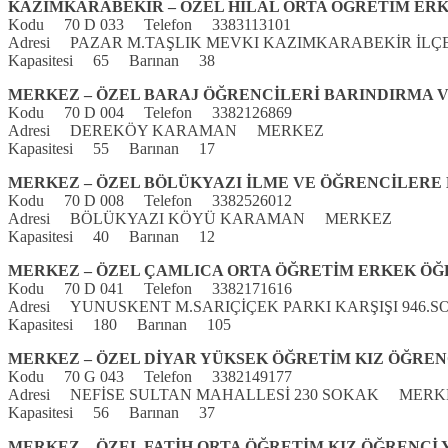
KAZIMKARABEKİR – ÖZEL HILAL ORTA ÖĞRETİM ER
Kodu 70 D 033 Telefon 3383113101
Adresi PAZAR M.TAŞLIK MEVKI KAZIMKARABEKİR İ
Kapasitesi 65 Barınan 38
MERKEZ – ÖZEL BARAJ ÖĞRENCİLERİ BARINDIRMA 
Kodu 70 D 004 Telefon 3382126869
Adresi DEREKÖY KARAMAN MERKEZ
Kapasitesi 55 Barınan 17
MERKEZ – ÖZEL BÖLÜKYAZI İLME VE ÖĞRENCİLERE
Kodu 70 D 008 Telefon 3382526012
Adresi BÖLÜKYAZI KÖYÜ KARAMAN MERKEZ
Kapasitesi 40 Barınan 12
MERKEZ – ÖZEL ÇAMLICA ORTA ÖĞRETİM ERKEK ÖĞ
Kodu 70 D 041 Telefon 3382171616
Adresi YUNUSKENT M.SARIÇİÇEK PARKI KARŞIŞI 946
Kapasitesi 180 Barınan 105
MERKEZ – ÖZEL DİYAR YÜKSEK ÖĞRETİM KIZ ÖĞREN
Kodu 70 G 043 Telefon 3382149177
Adresi NEFİSE SULTAN MAHALLESİ 230 SOKAK MERK
Kapasitesi 56 Barınan 37
MERKEZ – ÖZEL FATİH ORTA ÖĞRETİM KIZ ÖĞRENCİ