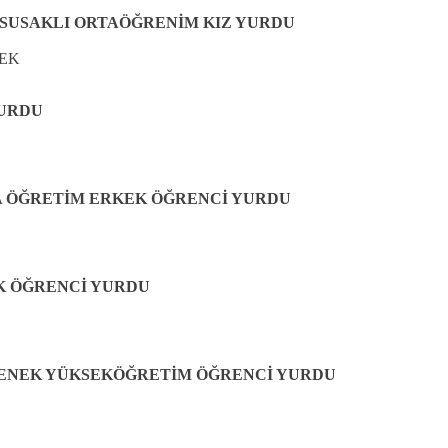
 SUSAKLI ORTAÖĞRENİM KIZ YURDU
EK
YURDU
TA ÖĞRETİM ERKEK ÖĞRENCİ YURDU
K ÖĞRENCİ YURDU
ENEK YÜKSEKÖĞRETİM ÖĞRENCİ YURDU