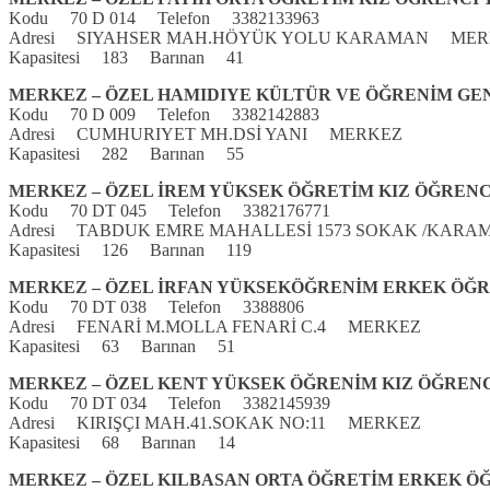
Kodu 70 D 014 Telefon 3382133963
Adresi SIYAHSER MAH.HÖYÜK YOLU KARAMAN MER
Kapasitesi 183 Barınan 41
MERKEZ – ÖZEL HAMIDIYE KÜLTÜR VE ÖĞRENİM GE
Kodu 70 D 009 Telefon 3382142883
Adresi CUMHURIYET MH.DSİ YANI MERKEZ
Kapasitesi 282 Barınan 55
MERKEZ – ÖZEL İREM YÜKSEK ÖĞRETİM KIZ ÖĞREN
Kodu 70 DT 045 Telefon 3382176771
Adresi TABDUK EMRE MAHALLESİ 1573 SOKAK /KA
Kapasitesi 126 Barınan 119
MERKEZ – ÖZEL İRFAN YÜKSEKÖĞRENİM ERKEK ÖĞ
Kodu 70 DT 038 Telefon 3388806
Adresi FENARİ M.MOLLA FENARİ C.4 MERKEZ
Kapasitesi 63 Barınan 51
MERKEZ – ÖZEL KENT YÜKSEK ÖĞRENİM KIZ ÖĞREN
Kodu 70 DT 034 Telefon 3382145939
Adresi KIRIŞÇI MAH.41.SOKAK NO:11 MERKEZ
Kapasitesi 68 Barınan 14
MERKEZ – ÖZEL KILBASAN ORTA ÖĞRETİM ERKEK Ö