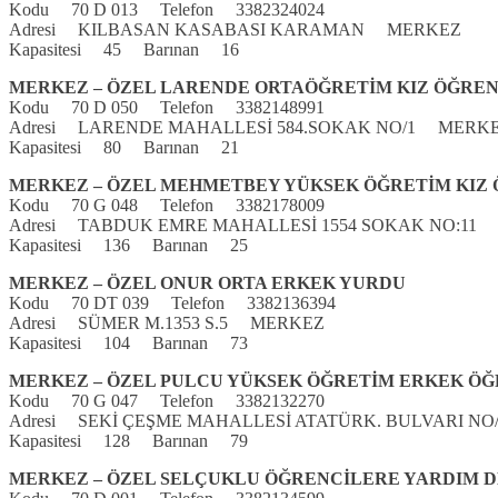
Kodu 70 D 013 Telefon 3382324024
Adresi KILBASAN KASABASI KARAMAN MERKEZ
Kapasitesi 45 Barınan 16
MERKEZ – ÖZEL LARENDE ORTAÖĞRETİM KIZ ÖĞRE
Kodu 70 D 050 Telefon 3382148991
Adresi LARENDE MAHALLESİ 584.SOKAK NO/1 MERK
Kapasitesi 80 Barınan 21
MERKEZ – ÖZEL MEHMETBEY YÜKSEK ÖĞRETİM KIZ
Kodu 70 G 048 Telefon 3382178009
Adresi TABDUK EMRE MAHALLESİ 1554 SOKAK NO:11
Kapasitesi 136 Barınan 25
MERKEZ – ÖZEL ONUR ORTA ERKEK YURDU
Kodu 70 DT 039 Telefon 3382136394
Adresi SÜMER M.1353 S.5 MERKEZ
Kapasitesi 104 Barınan 73
MERKEZ – ÖZEL PULCU YÜKSEK ÖĞRETİM ERKEK Ö
Kodu 70 G 047 Telefon 3382132270
Adresi SEKİ ÇEŞME MAHALLESİ ATATÜRK. BULVARI N
Kapasitesi 128 Barınan 79
MERKEZ – ÖZEL SELÇUKLU ÖĞRENCİLERE YARDIM D