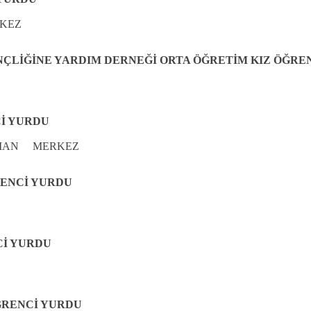
KEZ
NÇLİĞİNE YARDIM DERNEĞİ ORTA ÖĞRETİM KIZ ÖĞRE
Cİ YURDU
RAMAN MERKEZ
RENCİ YURDU
Cİ YURDU
ĞRENCİ YURDU