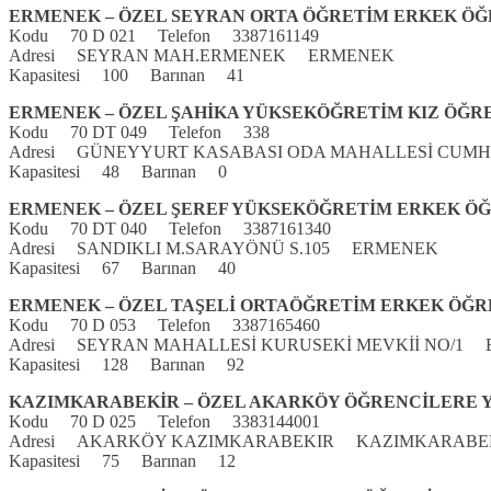
ERMENEK – ÖZEL SEYRAN ORTA ÖĞRETİM ERKEK Ö
Kodu 70 D 021 Telefon 3387161149
Adresi SEYRAN MAH.ERMENEK ERMENEK
Kapasitesi 100 Barınan 41
ERMENEK – ÖZEL ŞAHİKA YÜKSEKÖĞRETİM KIZ ÖĞR
Kodu 70 DT 049 Telefon 338
Adresi GÜNEYYURT KASABASI ODA MAHALLESİ CUM
Kapasitesi 48 Barınan 0
ERMENEK – ÖZEL ŞEREF YÜKSEKÖĞRETİM ERKEK Ö
Kodu 70 DT 040 Telefon 3387161340
Adresi SANDIKLI M.SARAYÖNÜ S.105 ERMENEK
Kapasitesi 67 Barınan 40
ERMENEK – ÖZEL TAŞELİ ORTAÖĞRETİM ERKEK ÖĞR
Kodu 70 D 053 Telefon 3387165460
Adresi SEYRAN MAHALLESİ KURUSEKİ MEVKİİ NO/1
Kapasitesi 128 Barınan 92
KAZIMKARABEKİR – ÖZEL AKARKÖY ÖĞRENCİLERE Y
Kodu 70 D 025 Telefon 3383144001
Adresi AKARKÖY KAZIMKARABEKIR KAZIMKARABE
Kapasitesi 75 Barınan 12