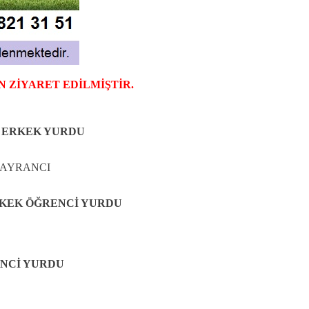
N ZİYARET EDİLMİŞTİR.
M ERKEK YURDU
 AYRANCI
RKEK ÖĞRENCİ YURDU
ENCİ YURDU