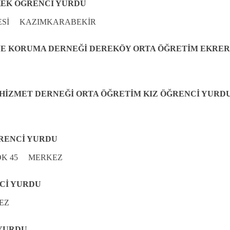
KEK ÖĞRENCİ YURDU
LÇESİ KAZIMKARABEKİR
VE KORUMA DERNEĞİ DEREKÖY ORTA ÖĞRETİM EKRE
 HİZMET DERNEĞİ ORTA ÖĞRETİM KIZ ÖĞRENCİ YURD
RENCİ YURDU
.SOK 45 MERKEZ
Cİ YURDU
EZ
 YURDU