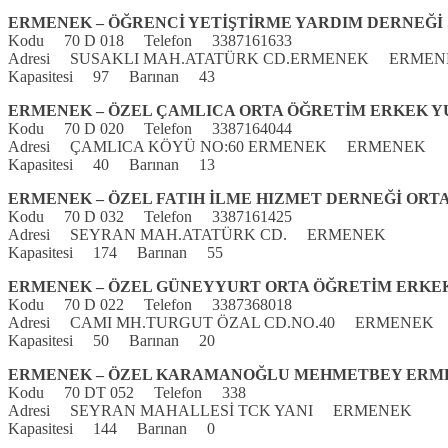
ERMENEK – ÖĞRENCİ YETİŞTİRME YARDIM DERNEĞİ
Kodu 70 D 018 Telefon 3387161633
Adresi SUSAKLI MAH.ATATÜRK CD.ERMENEK ERMEN
Kapasitesi 97 Barınan 43
ERMENEK – ÖZEL ÇAMLICA ORTA ÖĞRETİM ERKEK 
Kodu 70 D 020 Telefon 3387164044
Adresi ÇAMLICA KÖYÜ NO:60 ERMENEK ERMENEK
Kapasitesi 40 Barınan 13
ERMENEK – ÖZEL FATIH İLME HIZMET DERNEĞİ OR
Kodu 70 D 032 Telefon 3387161425
Adresi SEYRAN MAH.ATATÜRK CD. ERMENEK
Kapasitesi 174 Barınan 55
ERMENEK – ÖZEL GÜNEYYURT ORTA ÖĞRETİM ERKE
Kodu 70 D 022 Telefon 3387368018
Adresi CAMI MH.TURGUT ÖZAL CD.NO.40 ERMENEK
Kapasitesi 50 Barınan 20
ERMENEK – ÖZEL KARAMANOĞLU MEHMETBEY ERM
Kodu 70 DT 052 Telefon 338
Adresi SEYRAN MAHALLESİ TCK YANI ERMENEK
Kapasitesi 144 Barınan 0