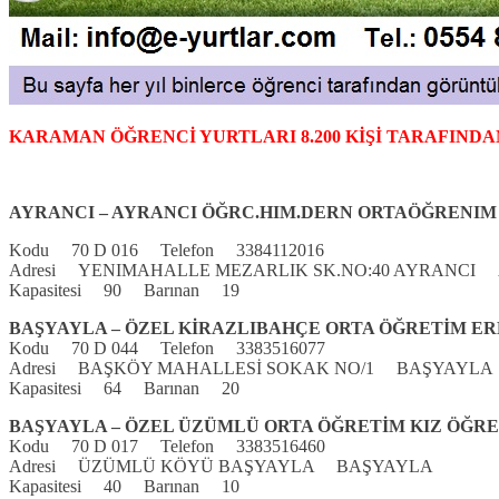
KARAMAN ÖĞRENCİ YURTLARI 8.200 KİŞİ TARAFINDA
AYRANCI – AYRANCI ÖĞRC.HIM.DERN ORTAÖĞRENI
Kodu 70 D 016 Telefon 3384112016
Adresi YENIMAHALLE MEZARLIK SK.NO:40 AYRANCI
Kapasitesi 90 Barınan 19
BAŞYAYLA – ÖZEL KİRAZLIBAHÇE ORTA ÖĞRETİM E
Kodu 70 D 044 Telefon 3383516077
Adresi BAŞKÖY MAHALLESİ SOKAK NO/1 BAŞYAYLA
Kapasitesi 64 Barınan 20
BAŞYAYLA – ÖZEL ÜZÜMLÜ ORTA ÖĞRETİM KIZ ÖĞR
Kodu 70 D 017 Telefon 3383516460
Adresi ÜZÜMLÜ KÖYÜ BAŞYAYLA BAŞYAYLA
Kapasitesi 40 Barınan 10