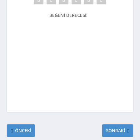
BEĞENI DERECESI:
ÖNCEKI
SONRAKI