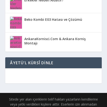
Erkekler Neden Aldatır?
Beko Kombi E03 Hatası ve Çözümü
AnkaraKornisci.Com & Ankara Korniş
Montajı
ÂYETÜ’L KÜRSÎ DINLE
Sitede yer alan içeriklerin telif hakları yazarların kendilerine
veya yetki verdikleri kişilere aittir. Eserlerin izin alınmadan