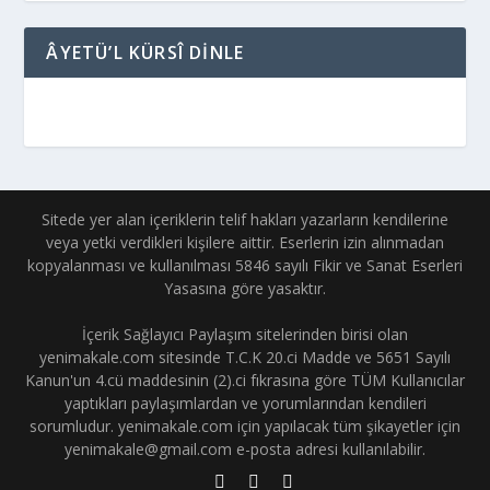
ÂYETÜ’L KÜRSÎ DINLE
Sitede yer alan içeriklerin telif hakları yazarların kendilerine
veya yetki verdikleri kişilere aittir. Eserlerin izin alınmadan
kopyalanması ve kullanılması 5846 sayılı Fikir ve Sanat Eserleri
Yasasına göre yasaktır.
İçerik Sağlayıcı Paylaşım sitelerinden birisi olan
yenimakale.com sitesinde T.C.K 20.ci Madde ve 5651 Sayılı
Kanun'un 4.cü maddesinin (2).ci fıkrasına göre TÜM Kullanıcılar
yaptıkları paylaşımlardan ve yorumlarından kendileri
sorumludur. yenimakale.com için yapılacak tüm şikayetler için
yenimakale@gmail.com e-posta adresi kullanılabilir.